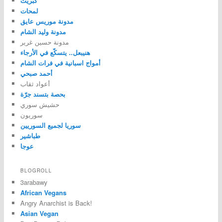
كبريت
لمحات
مدونة موريس عايق
مدونة وليد الشام
مدونة حسين غرير
هنيبعل.. يتسكّع في الأرجاء
أمواج اسبانية في فرات الشام
أحمد صبحي
أعواد ثقاب
بحصة بتسند جرّة
حشيش سوري
سوريون
سوريا لجميع السوريين
طباشير
عوجا
BLOGROLL
3arabawy
African Vegans
Angry Anarchist is Back!
Asian Vegan