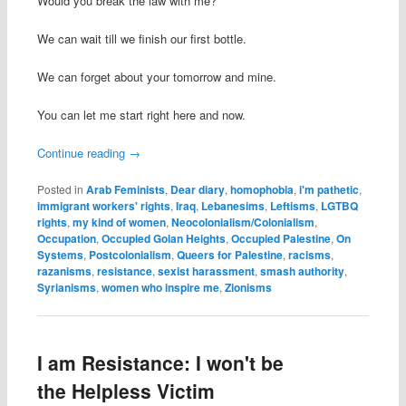
Would you break the law with me?
We can wait till we finish our first bottle.
We can forget about your tomorrow and mine.
You can let me start right here and now.
Continue reading
→
Posted in
Arab Feminists
,
Dear diary
,
homophobia
,
i'm pathetic
,
immigrant workers' rights
,
Iraq
,
Lebanesims
,
Leftisms
,
LGTBQ
rights
,
my kind of women
,
Neocolonialism/Colonialism
,
Occupation
,
Occupied Golan Heights
,
Occupied Palestine
,
On
Systems
,
Postcolonialism
,
Queers for Palestine
,
racisms
,
razanisms
,
resistance
,
sexist harassment
,
smash authority
,
Syrianisms
,
women who inspire me
,
Zionisms
I am Resistance: I won't be
the Helpless Victim