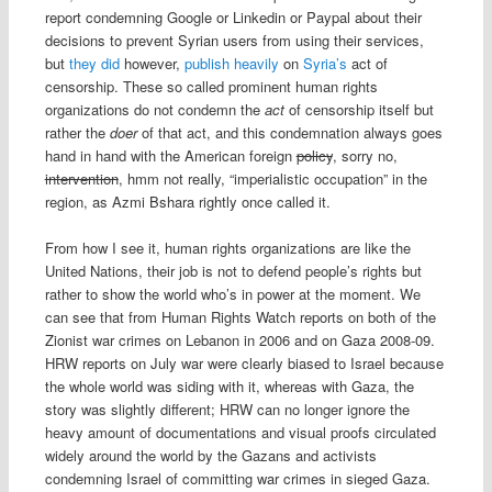
report condemning Google or Linkedin or Paypal about their
decisions to prevent Syrian users from using their services,
but
they
did
however,
publish
heavily
on
Syria’s
act of
censorship. These so called prominent human rights
organizations do not condemn the
act
of censorship itself but
rather the
doer
of that act, and this condemnation always goes
hand in hand with the American foreign
policy
, sorry no,
intervention
, hmm not really, “imperialistic occupation” in the
region, as Azmi Bshara rightly once called it.
From how I see it, human rights organizations are like the
United Nations, their job is not to defend people’s rights but
rather to show the world who’s in power at the moment. We
can see that from Human Rights Watch reports on both of the
Zionist war crimes on Lebanon in 2006 and on Gaza 2008-09.
HRW reports on July war were clearly biased to Israel because
the whole world was siding with it, whereas with Gaza, the
story was slightly different; HRW can no longer ignore the
heavy amount of documentations and visual proofs circulated
widely around the world by the Gazans and activists
condemning Israel of committing war crimes in sieged Gaza.