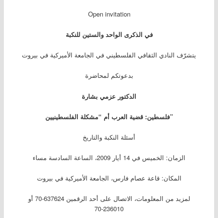
Open invitation
في الذكرى
الواحد والستين للنكبة
يتشرّف النادي الثقافي الفلسطيني في الجامعة الأميركية في بيروت
بدعوتكم لمحاضرة
الدكتور عزمي بشارة
فلسطين: قضية العرب أم “مشكلة الفلسطينيين”
أسئلة النكبة والتاريخ
الزمان: الخميس في 14 أيار 2009، الساعة السادسة مساء
المكان: قاعة عصام فارس، الجامعة الأميركية في بيروت
لمزيد من المعلومات، الاتصال على أحد الرقمين 637624-70 أو
236010-70