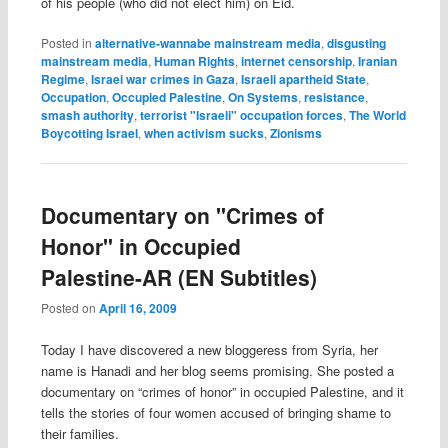
of his people (who did not elect him) on Eid.
Posted in
alternative-wannabe mainstream media
,
disgusting
mainstream media
,
Human Rights
,
internet censorship
,
Iranian
Regime
,
Israei war crimes in Gaza
,
Israeli apartheid State
,
Occupation
,
Occupied Palestine
,
On Systems
,
resistance
,
smash authority
,
terrorist "Israeli" occupation forces
,
The World
Boycotting Israel
,
when activism sucks
,
Zionisms
Documentary on "Crimes of
Honor" in Occupied
Palestine-AR (EN Subtitles)
Posted on
April 16, 2009
Today I have discovered a new bloggeress from Syria, her
name is Hanadi and her blog seems promising. She posted a
documentary on “crimes of honor” in occupied Palestine, and it
tells the stories of four women accused of bringing shame to
their families.