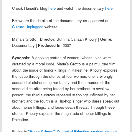
Check Hanadi’s blog
here
and watch the documentary
here
.
Below are the details of the documentary as appeared on
Culture Unplugged
website:
Maria’s Grotto
:
Director:
Buthina Canaan Khoury
|
Genre:
Documentary
|
Produced In:
2007
Synopsis:
A gripping portrait of women, whose lives were
dictated by a moral code, Maria’s Grotto is a painful true film
about the issue of honor killings in Palestine. Khoury explores
the issue through the stories of four women: one is wrongly
accused of dishonoring her family and then murdered; the
second dies after being forced by her brothers to swallow
poison; the third survives repeated stabbings inflicted by her
brother; and the fourth is a Hip-hop singer who dares speak out
about honor killings, and faces death threats. Through these
stories, Khoury exposes the magnitude of honor killings in
Palestine.
Posted in
"Honor Crimes"
,
Occupied Palestine
,
sexism
,
smash