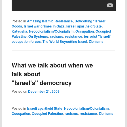
Posted in
Amazing Islamic Resistance
,
Boycotting "Israeli"
Goods
,
Israei war crimes in Gaza
,
Israeli apartheid State
,
Katyusha
,
Neocolonialism/Colonialism
,
Occupation
,
Occupied
Palestine
,
On Systems
,
racisms
,
resistance
,
terrorist "Israeli"
occupation forces
,
The World Boycotting Israel
,
Zionisms
What we talk about when we
talk about
"Israel's" democracy
Posted on
December 21, 2009
Posted in
Israeli apartheid State
,
Neocolonialism/Colonialism
,
Occupation
,
Occupied Palestine
,
racisms
,
resistance
,
Zionisms