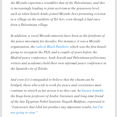
the Mizrahi experience resembles that of the Palestinians, and this
is increasingly leading to joint activism at the grassroots level,
such as when Israeli Arabs joined Mizrahi Jews protesting eviction
in a village on the outskirts of Tel Aviv, even though it had once
been a Palestinian village.
In addition, a vocal Mizrahi minority have been at the forefront of
the peace movement for decades. For instance, it was a Mizrahi
organisation, the
radical Black Panthers
, which was the first Israeli
group to recognise the PLO, and a couple of years before the
Madrid peace conference, Arab Jewish and Palestinian politicians,
writers and academics held their own informal peace conference in
the Spanish city of Toledo.
And even if it is misguided to believe that the chasm can be
bridged, those who wish to work for peace and coexistence must
continue to stretch as far across it as they can. As
Sasson Somekh
,
the Iraqi-born professor of Arabic literature and long-time friend
of the late Egyptian Nobel laureate Naguib Mahfouz, expressed it:
“I am aware that I did not produce any important results,
but I’m
not going to stop.
“