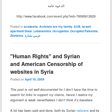
الدعوة عامة
http://www.facebook.com/event.php?eid=78595612629
Posted in
academia
,
Activists are my family
,
AUB
,
Israeli
apartheid State
,
Lebanesims
,
Occupation
,
Occupied Palestine
,
Zionisms
,
عزمي بشارة
"Human Rights" and Syrian
and American Censorship of
websites in Syria
Posted on
April 19, 2009
This post is not well-documented for I don’t have the time to
search for links to support my claims, hence I realize my
argument is weak nevertheless I don’t think it’s baseless
.
A lot has been said and done, both by Syrian
netizens
and by