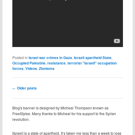
Posted in
Israei war crimes in Gaza
,
Israeli apartheid State
,
Occupied Palestine
,
resistance
,
terrorist "Israeli" occupation
forces
,
Videos
,
Zionisms
Post navigation
←
Older posts
Blog's banner is designed by Micheal Thompson known as
FreeStylee. Many thanks to Micheal for his support to the Syrian
revolution.
[Israel] is a state of apartheid. It’s taken me less than a week to lose