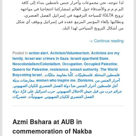
لذا نتوجه، نحن مجموعات وأحرار جنس ناشطين بنداء إلى كافة
الم.م.م.م والأصدقاء حول العالم لمشاركتنا احتجاجنا في مواجهة
ترويج IGLTA للسياحة الترفيهية في إسرائيل الفصل العنصري،
ونطالبها بإلغاء المؤتمر المزمع عقده في إسرائيل وبوقف أي شكل
من أشكال الترويج السياحي لهذا البلد.
→
Continue reading
Posted in
action alert
,
Activism/Volunteerism
,
Activists are my
family
,
Israei war crimes in Gaza
,
Israeli apartheid State
,
Neocolonialism/Colonialism
,
Occupation
,
Occupied Palestine
,
Queers for Palestine
,
resistance
,
smash authority
,
The World
Boycotting Israel
,
,
مثليّات
,
كلّنا مقاومة
,
فلسطينيّات
,
فلسطين المحتلة
معارضات بديلة
,
women who inspire me
,
Zionisms
,
أحرار الجنس من
,
أحرار الجنس ضدّ دولة الفصل العنصري للكيان الصهيوني
,
أجل فلسطين
دولة
,
حرب اسرائيل على غزّة
,
جرائم حرب من قبل جيش الاحتلال الصهيوني
عنصريّات
,
صهيونياّت
,
الفصل العنصري للكيان الصهيوني
Azmi Bshara at AUB in
commemoration of Nakba