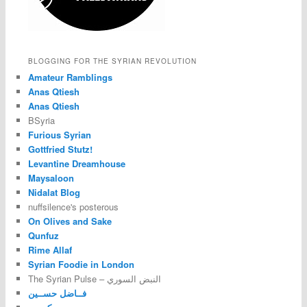
BLOGGING FOR THE SYRIAN REVOLUTION
Amateur Ramblings
Anas Qtiesh
Anas Qtiesh
BSyria
Furious Syrian
Gottfried Stutz!
Levantine Dreamhouse
Maysaloon
Nidalat Blog
nuffsilence's posterous
On Olives and Sake
Qunfuz
Rime Allaf
Syrian Foodie in London
The Syrian Pulse – النبض السوري
فــاضل حســين