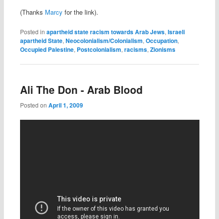
(Thanks
Marcy
for the link).
Posted in
apartheid state racism towards Arab Jews
,
Israeli
apartheid State
,
Neocolonialism/Colonialism
,
Occupation
,
Occupied Palestine
,
Postcolonialism
,
racisms
,
Zionisms
Ali The Don - Arab Blood
Posted on
April 1, 2009