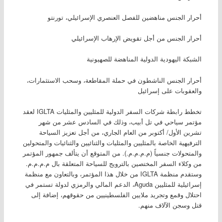
أحرار الجنس مناهضين للفصل العنصري الإسرائيلي، تورنتو
أحرار الجنس من أجل تقويض الإرهاب الإسرائيلي
الشبكة اليهودية الدولية المناهضة للصهيونية
أحرار الجنس الناشطون في حملة المقاطعة، وسحب الاستثمارات،
والعقوبات على إسرائيل
تخطط رابطة شركات السفر الدولية للمثليين والمثليات IGLTA لعقد
مؤتمر سياحي في تل أبيب، وذلك في السادس عشر من شهر
تشرين الأول/ أكتوبر من العام الجاري، من أجل تعزيز السياحة
الترفيهية الخاصة بالمثليين والمثليات والثنائيين والثنائيات والمتحولين
والمتحولات جنسياً (م.م.م.م.). من المتوقع أن يتألف جمهور المؤتمر
من وكلاء السفر المختصين بالترويج للسياحة المتعلقة بال م.م.م.م.
وستقدم منظمة IGLTA من خلال هذا المؤتمر، وبالتعاون مع منظمة
إسرائيلية للمثليين Aguda، الدعم المالي والرمزي لدولة تستمر في
احتلال وقمع وتجريد ملايين الفلسطينيين من حقوقهم، إضافة إلى
قتل وسجن الآلاف منهم.