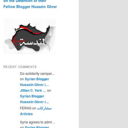
on the Detention of their
Fellow Blogger Hussein Ghrer
RECENT COMMENTS
Do solidarity campai…
on
Syrian Blogger
Hussein Ghrer i…
Jillian C. York …
on
Syrian Blogger
Hussein Ghrer i…
FERAS on
مشاركات-
Articles
Syria agrees to admi…
on
Syrian Blogger