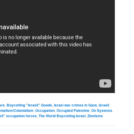
nce
,
Boycotting "Israeli" Goods
,
Israei war crimes in Gaza
,
Israeli
nialism/Colonialism
,
Occupation
,
Occupied Palestine
,
On Systems
,
aeli" occupation forces
,
The World Boycotting Israel
,
Zionisms