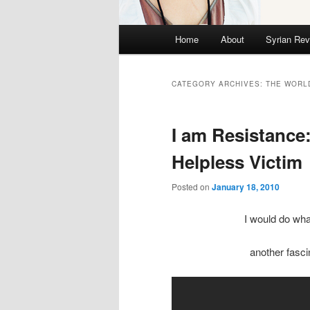
Main menu
Home
About
Syrian Rev
Skip to primary content
Skip to secondary content
CATEGORY ARCHIVES:
THE WORL
I am Resistance:
Helpless Victim
Posted on
January 18, 2010
I would do what
another fasc