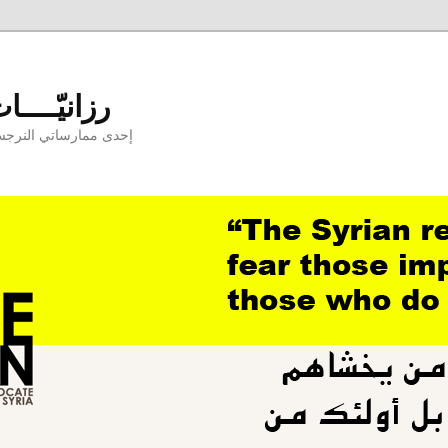
aniyyat - رزانيّــــات
إحدى ممارساتي النرجسيّ