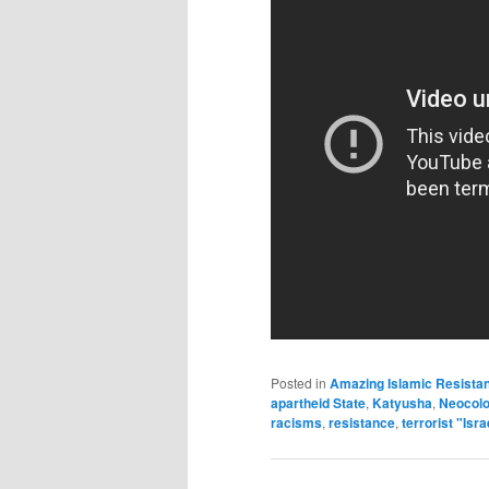
Posted in
Amazing Islamic Resista
apartheid State
,
Katyusha
,
Neocolo
racisms
,
resistance
,
terrorist "Isr