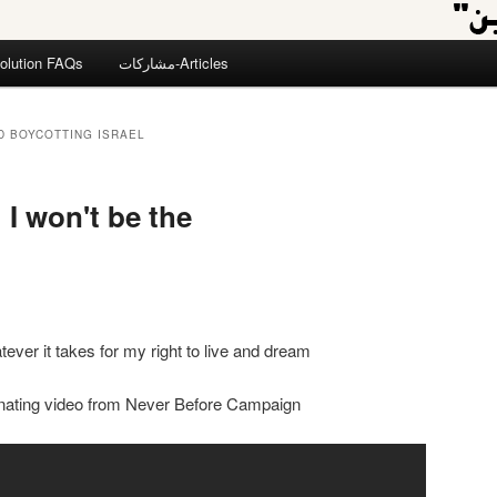
olution FAQs
مشاركات-Articles
D BOYCOTTING ISRAEL
 I won't be the
ever it takes for my right to live and dream
inating video from Never Before Campaign