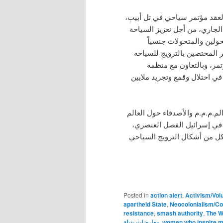
تخطط رابطة شركات السفر الدولية للمثليين والمثليات IGLTA قد مؤتمر سياحي في تل أبيب
لجاري، من أجل تعزيز السياحة
تحولين والمتحولات جنسياً
( المختصين بالترويج للسياحة
المتعلقة بال م.م.م.م. وستقدم منظمة IGLTA منظمة
إسرائيلية للمثليين Aguda، تجريد ملايين
م.م.م.م والأصدقاء حول العالم
لمشاركتنا احتجاجنا في مواجهة ترويج IGLTA صل العنصري
كل من أشكال الترويج السياحي
Posted in
action alert
,
Activism/Vol
apartheid State
,
Neocolonialism/Co
resistance
,
smash authority
,
The W
معارضات بديلة
,
women who inspire 