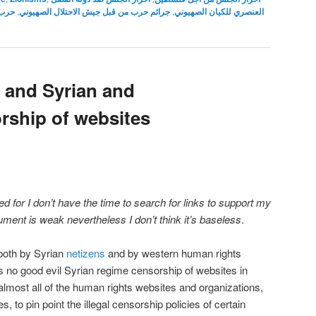
حرب 
,
جرائم حرب من قبل جيش الاحتلال الصهيوني
,
العنصري للكيان الصهيوني
 and Syrian and
ship of websites
d for I don’t have the time to search for links to support my
ument is weak nevertheless I don’t think it’s baseless
.
 both by Syrian
netizens
and by western human rights
us no good evil Syrian regime censorship of websites in
or almost all of the human rights websites and organizations,
 to pin point the illegal censorship policies of certain