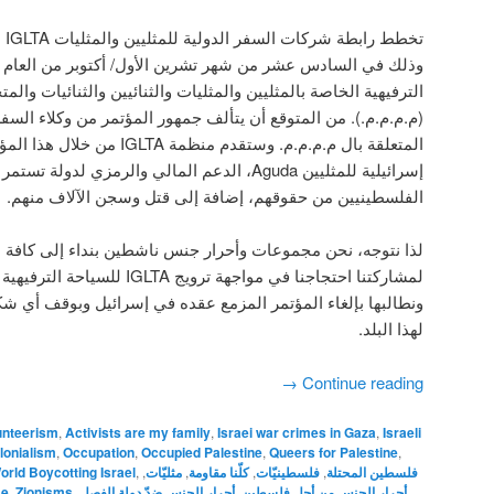
لع،
وذلك في السادس عشر من شهر تشرين الأول/ أكتوبر من العام ا
الترفيهية الخاصة بالمثليين والمثليات والثنائيين والثنائيات والم
م.م.م.م.). من المتوقع أن يتألف جمهور المؤتمر من وكلاء السفر
من خلال هذا المؤتمر، وبالتعاون مع 
الدعم المالي والرمزي لدولة تستمر في احتلال وقمع و
الفلسطينيين من حقوقهم، إضافة إلى قتل وسجن الآلاف منهم.
لذا نتوجه، نحن مجموعات وأحرار جنس ناشطين بنداء إلى كافة ال
للسياحة الترفيهية في إسرائيل الف،
ونطالبها بإلغاء المؤتمر المزمع عقده في إسرائيل وبوقف أي ش
لهذا البلد.
→
Continue reading
unteerism
,
Activists are my family
,
Israei war crimes in Gaza
,
Israeli
lonialism
,
Occupation
,
Occupied Palestine
,
Queers for Palestine
,
orld Boycotting Israel
,
,
مثليّات
,
كلّنا مقاومة
,
فلسطينيّات
,
فلسطين المحتلة
me
,
Zionisms
,
أحرار الجنس ضدّ دولة الفصل
,
أحرار الجنس من أجل فلسطين