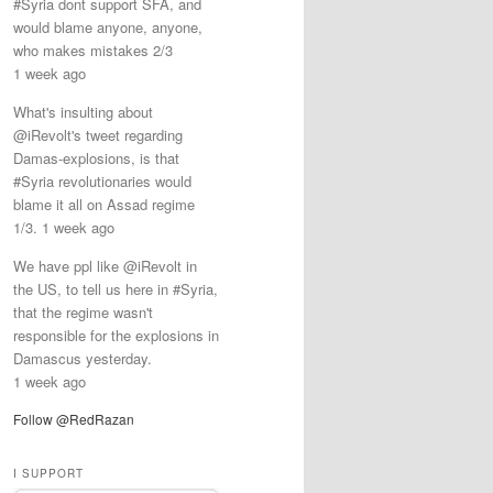
#Syria dont support SFA, and
would blame anyone, anyone,
who makes mistakes 2/3
1 week ago
What's insulting about
@iRevolt's tweet regarding
Damas-explosions, is that
#Syria revolutionaries would
blame it all on Assad regime
1/3. 1 week ago
We have ppl like @iRevolt in
the US, to tell us here in #Syria,
that the regime wasn't
responsible for the explosions in
Damascus yesterday.
1 week ago
Follow @RedRazan
I SUPPORT