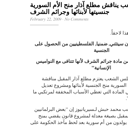
يناقش مطلع آذار منح الأم السورية
جنسيتها لأبنائها وجرائم الشرف
February 22, 2009
·
No Comments
ذا لاحقاً
 سيتثني, ضمنيا, الفلسطينيين من الحصول على
الجنسية
“ مادة جرائم الشرف لأنها تتنافى مع النواميس
الإنسانية”
لس الشعب يعتزم مطلع آذار المقبل مناقشة
السورية منح الجنسية لأبنائها ومشروع تعديل
ي المادة التي تعطي الأسباب المخففة لمرتكبي ما
محمد حبش لـسيريانيوز إن “بعض البرلمانيين
لمقبل بصيغة معدلة لمشروع قانون يقضي بمنح
 يولدون من أم سورية بعد لحظ مآخذ الحكومة على