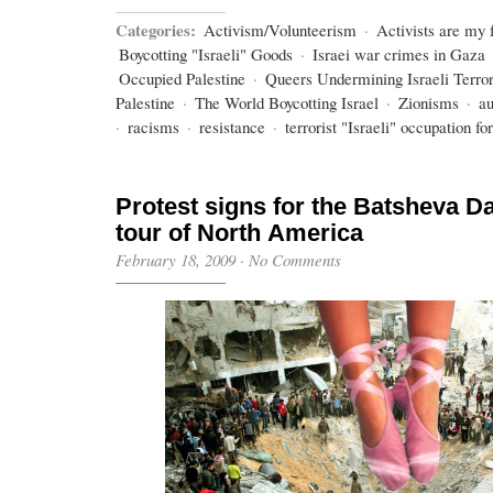
Categories:
Activism/Volunteerism
·
Activists are my 
Boycotting "Israeli" Goods
·
Israei war crimes in Gaza
Occupied Palestine
·
Queers Undermining Israeli Terr
Palestine
·
The World Boycotting Israel
·
Zionisms
·
au
·
racisms
·
resistance
·
terrorist "Israeli" occupation fo
Protest signs for the Batsheva
tour of North America
February 18, 2009
·
No Comments