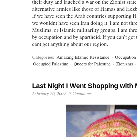
their duty and lauched a war on the Zionist stat
alternative armies like those of Hamas and Hezbol
If we have seen the Arab countries supporting
we wouldnt have seen Iran doing it. I am not thr
Muslims, or Islamic militarilty groups, I am th
by occupation and by apartheid. If you can’t get t
cant get anything about our region.
Categories:
Amazing Islamic Resistance
·
Occupation
Occupied Palestine
·
Queers for Palestine
·
Zionisms
Last Night I Went Shopping wit
February 20, 2009
·
7 Comments