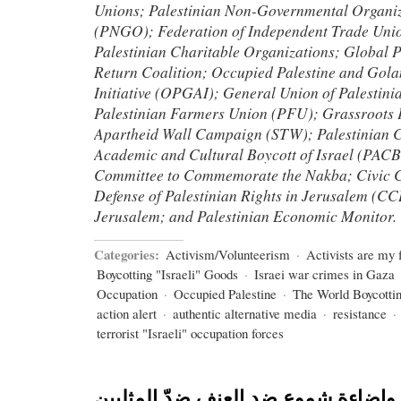
Unions; Palestinian Non-Governmental Organiz
(PNGO); Federation of Independent Trade Unio
Palestinian Charitable Organizations; Global P
Return Coalition; Occupied Palestine and Gol
Initiative (OPGAI); General Union of Palestin
Palestinian Farmers Union (PFU); Grassroots P
Apartheid Wall Campaign (STW); Palestinian C
Academic and Cultural Boycott of Israel (PACB
Committee to Commemorate the Nakba; Civic Co
Defense of Palestinian Rights in Jerusalem (CC
Jerusalem; and Palestinian Economic Monitor.
Categories:
Activism/Volunteerism
·
Activists are my 
Boycotting "Israeli" Goods
·
Israei war crimes in Gaza
Occupation
·
Occupied Palestine
·
The World Boycottin
action alert
·
authentic alternative media
·
resistance
·
terrorist "Israeli" occupation forces
ي وإضاءة شموع ضد العنف ضدّ المثليين