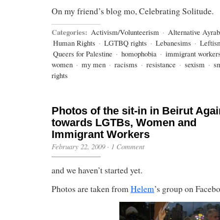
On my friend’s blog mo, Celebrating Solitude.
Categories:
Activism/Volunteerism
·
Alternative Ayra
Human Rights
·
LGTBQ rights
·
Lebanesims
·
Leftis
Queers for Palestine
·
homophobia
·
immigrant workers'
women
·
my men
·
racisms
·
resistance
·
sexism
·
sm
rights
Photos of the sit-in in Beirut Aga
towards LGTBs, Women and
Immigrant Workers
February 22, 2009
·
1 Comment
and we haven’t started yet.
Photos are taken from
Helem
’s group on Faceb