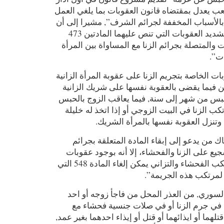
 يعدل بمقتضاه قانون العقوبات بما يلغي العمل
التي تأخذ بالأسباب المخففة لجرائم الشرف”, مشيرا إلى أن
“التعديل سيلحظ أيضا تشديد العقوبات التي تنص عليهما المادتين 473
بات والمتصلة بجرائم الزنا مع المساواة بين المرأة
بات
ات الخاصة بتجريم الزنا على عقوبة المرأة الزانية
ن فيما يقضى بالعقوبة نفسها على شريك الزانية
لحبس من شهر إلى سنة, فيما يعاقب الزوج بالحبس
ب الزنا في البيت الزوجي أو إذا اتخذ له خليلة
 وتنزل العقوبة نفسها بالمرأة الشريك
 من يدعو إلى إبقاء المادة المتعلقة بجرائم
ع على الزنا والفحشاء، إلا أنه بوجود عقوبات
قانونية صارمة على مرتكب الفحشاء والتزاني يمكن إلغاء المادة 548 التي
فة لمرتكب هذه الجريمة
السوري, من العذر المحل من فاجأ زوجه أو احد
ه في جرم الزنا أو في صلات جنسية فحشاء مع
هما أو ايذائهما أو قتل أو إيذاء احدهما بغير عمد