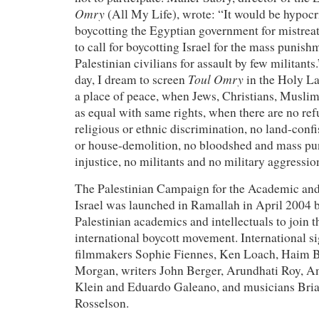
Omry
(All My Life), wrote: “It would be hypocri
boycotting the Egyptian government for mistrea
to call for boycotting Israel for the mass punish
Palestinian civilians for assault by few militant
Toul Omry
day, I dream to screen
in the Holy L
a place of peace, when Jews, Christians, Muslim
as equal with same rights, when there are no re
religious or ethnic discrimination, no land-confi
or house-demolition, no bloodshed and mass pu
injustice, no militants and no military aggressio
The Palestinian Campaign for the Academic and
Israel was launched in Ramallah in April 2004 b
Palestinian academics and intellectuals to join 
international boycott movement. International si
filmmakers Sophie Fiennes, Ken Loach, Haim B
Morgan, writers John Berger, Arundhati Roy, A
Klein and Eduardo Galeano, and musicians Bri
Rosselson.