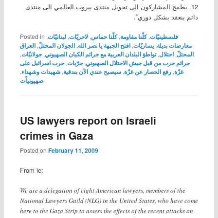
12. يطمح المشاركون الى تحويل منتدى بيروت العالمي الى منتدى
دائم ينعقد بشكل دوري ً.
فلسطينيّات
,
كلّنا مقاومة
,
كلّنا حماس
,
لاحريّات
,
لبنانيّات
,
Posted in
معارضات بديلة
,
يساريّات
,
افتح الجبهة يا نصر الله
,
الجولان المحتلّ
,
العراق
المحتلّ
,
احتلال
,
تواطؤ البلدان العربية مع جرائم الكيان الصهيوني
,
جولانيّات
,
جرائم حرب من قبل جيش الاحتلال الصهيوني
,
حرّيات
,
حرب اسرائيل على
غزّة
,
رفع الحصار عن غزّة
,
سيصبح عندي الآن بندقية
,
شهيدات وشهداء
,
صهيونياّت
US lawyers report on Israeli
crimes in Gaza
Posted on
February 11, 2009
From ie:
We are a delegation of eight American lawyers, members of the
National Lawyers Guild (NLG) in the United States, who have come
here to the Gaza Strip to assess the effects of the recent attacks on