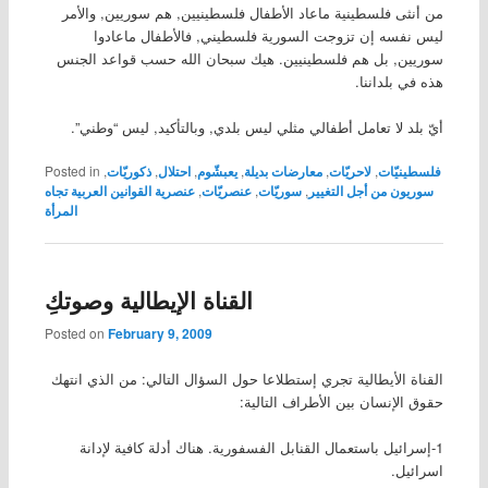
من أنثى فلسطينية ماعاد الأطفال فلسطينيين, هم سوريين, والأمر
ليس نفسه إن تزوجت السورية فلسطيني, فالأطفال ماعادوا
سوريين, بل هم فلسطينيين. هيك سبحان الله حسب قواعد الجنس
هذه في بلداننا.
أيّ بلد لا تعامل أطفالي مثلي ليس بلدي, وبالتأكيد, ليس “وطني”.
فلسطينيّات
,
لاحريّات
,
معارضات بديلة
,
يعبشّوم
,
احتلال
,
ذكوريّات
,
Posted in
سوريون من أجل التغيير
,
سوريّات
,
عنصريّات
,
عنصرية القوانين العربية تجاه
المرأة
القناة الإيطالية وصوتكِ
Posted on
February 9, 2009
القناة الأيطالية تجري إستطلاعا حول السؤال التالي: من الذي انتهك
حقوق الإنسان بين الأطراف التالية:
1-إسرائيل باستعمال القنابل الفسفورية. هناك أدلة كافية لإدانة
اسرائيل.