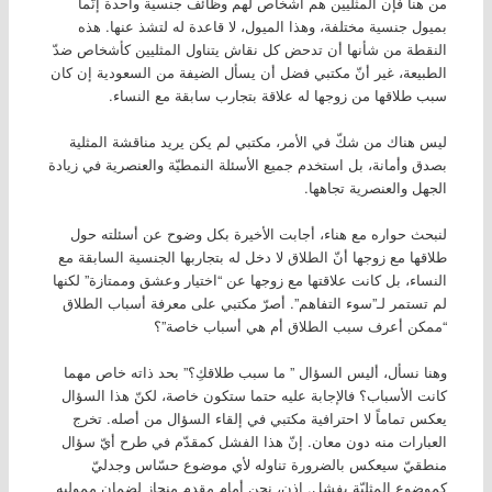
من هنا فإن المثليين هم أشخاص لهم وظائف جنسية واحدة إنّما
بميول جنسية مختلفة، وهذا الميول، لا قاعدة له لتشذ عنها. هذه
النقطة من شأنها أن تدحض كل نقاش يتناول المثليين كأشخاص ضدّ
الطبيعة، غير أنّ مكتبي فضل أن يسأل الضيفة من السعودية إن كان
سبب طلاقها من زوجها له علاقة بتجارب سابقة مع النساء.
ليس هناك من شكّ في الأمر، مكتبي لم يكن يريد مناقشة المثلية
بصدق وأمانة، بل استخدم جميع الأسئلة النمطيّة والعنصرية في زيادة
الجهل والعنصرية تجاهها.
لنبحث حواره مع هناء، أجابت الأخيرة بكل وضوح عن أسئلته حول
طلاقها مع زوجها أنّ الطلاق لا دخل له بتجاربها الجنسية السابقة مع
النساء، بل كانت علاقتها مع زوجها عن “اختيار وعشق وممتازة” لكنها
لم تستمر لـ”سوء التفاهم”. أصرّ مكتبي على معرفة أسباب الطلاق
“ممكن أعرف سبب الطلاق أم هي أسباب خاصة”؟
وهنا نسأل، أليس السؤال ” ما سبب طلاقكِ؟” بحد ذاته خاص مهما
كانت الأسباب؟ فالإجابة عليه حتما ستكون خاصة، لكنّ هذا السؤال
يعكس تماماً لا احترافية مكتبي في إلقاء السؤال من أصله. تخرج
العبارات منه دون معان. إنّ هذا الفشل كمقدّم في طرح أيّ سؤال
منطقيّ سيعكس بالضرورة تناوله لأي موضوع حسّاس وجدليّ
كموضوع المثليّة بفشل. إذن، نحن أمام مقدم منحاز لضمان مموليه