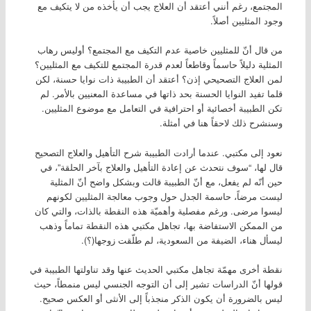
المجتمع، رغم أنني أعتقد أن العلاج يجب أن يأخذه من لا يتكيف مع
وجود المثليين أصلاً.
من قال أنّ للمثليين خاصية عدم التكيف مع المجتمع؟ أوليس رهاب
المثلية دليلاً حاسماً وقاطعاً لعدم قدرة المجتمع للتكيف مع المثليين؟
لمن العلاج التصحيحي إذن؟ أعتقد أن الطبيبة ذات نوايا حسنة، لكن
قلما تفيد النوايا الحسنة بحد ذاتها في مساعدة المعنيين بالأمر. لم
تكن الطبيبة أخصائية أو احترافية في التعامل مع موضوع المثليين.
وسنشرح ذلك لاحقاً هنا في أمثلة.
نعود إلى مكتبي. عندما أرادت الطبيبة شرح التأهيل والعلاج التصحيح
قال لها، “سوف نتحدث عن إعادة التأهيل والعلاج بآخر الحلقة”، في
حين أنّه لم يفعل، مع أنّ الطبيبة قالت وبشكل واضح أنّ المثلية
ليست مرضاً، حاسمة الجدل حول وجوب معالجة المثليين لكونهم
ليسوا مرضى. ورغم مفصلية وأهميّة هذه النقطة بالذات، والتي كان
من الممكن الاستفاضة بها، تجاهل مكتبي هذه النقطة تماماً وذهب
ليسأل هناء، الضيفة من السعودية، لم طلّقت زوجها(؟).
نقطة أخرى مهمّة تجاهل مكتبي الحديث عنها وقد تناولتها الطبيبة في
قولها أنّ الدراسات تشير إلى أن التوجه الجنسي ليس منمطاً، حيث
ليس بالضرورة أن يكون الذكر منجذباً إلى الأنثى أو العكس صحيح.