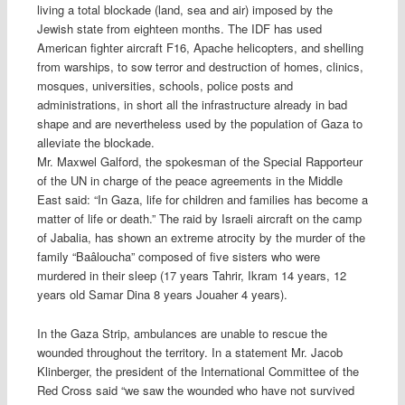
living a total blockade (land, sea and air) imposed by the
Jewish state from eighteen months. The IDF has used
American fighter aircraft F16, Apache helicopters, and shelling
from warships, to sow terror and destruction of homes, clinics,
mosques, universities, schools, police posts and
administrations, in short all the infrastructure already in bad
shape and are nevertheless used by the population of Gaza to
alleviate the blockade.
Mr. Maxwel Galford, the spokesman of the Special Rapporteur
of the UN in charge of the peace agreements in the Middle
East said: “In Gaza, life for children and families has become a
matter of life or death.” The raid by Israeli aircraft on the camp
of Jabalia, has shown an extreme atrocity by the murder of the
family “Baâloucha” composed of five sisters who were
murdered in their sleep (17 years Tahrir, Ikram 14 years, 12
years old Samar Dina 8 years Jouaher 4 years).
In the Gaza Strip, ambulances are unable to rescue the
wounded throughout the territory. In a statement Mr. Jacob
Klinberger, the president of the International Committee of the
Red Cross said “we saw the wounded who have not survived