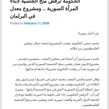
الحكومة ترفض منح الجنسية لأبناء
المرأة السورية .. ومشروع معدل
في البرلمان
Posted on
February 11, 2009
عن أخبار سوريا:
محمد حبش: الحكومة رفضت المشروع خشية تسلل توطين
الفلسطينيين من خلاله.
علمت سيريانيوز أن أعضاء في مجلس الشعب يستعدون لتقديم
مشروع قانون معدل يقضي بمنح الجنسية السورية للذين يولدون من
أم سورية بعد أن رفضت الحكومة مشروعا سابقا قدم إليها.
وقال عضو مجلس الشعب محمد حبش في تصريح لـسيريانيوز يوم
الثلاثاء إن “الحكومة وقفت ضد مشروع القانون الذي قدمناه سابقا
حول إعطاء المرأة السورية الحق في منح الجنسية لأبنائها”, مشيرا
إلى أن “الرفض الحكومي جاء على خلفية ما اعتبرته تناقضا مع قرار
لجامعة الدول العربية وافقت سورية عليه ويقضي بعدم منح الجنسية
للفلسطينيين”.