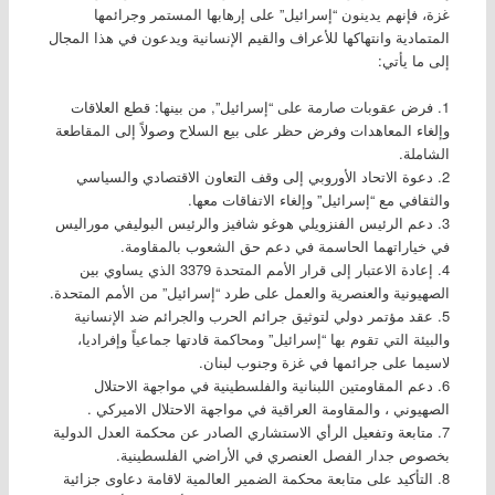
غزة، فإنهم يدينون “إسرائيل” على إرهابها المستمر وجرائمها
المتمادية وانتهاكها للأعراف والقيم الإنسانية ويدعون في هذا المجال
إلى ما يأتي:
1. فرض عقوبات صارمة على “إسرائيل”, من بينها: قطع العلاقات
وإلغاء المعاهدات وفرض حظر على بيع السلاح وصولاً إلى المقاطعة
الشاملة.
2. دعوة الاتحاد الأوروبي إلى وقف التعاون الاقتصادي والسياسي
والثقافي مع “إسرائيل” وإلغاء الاتفاقات معها.
3. دعم الرئيس الفنزويلي هوغو شافيز والرئيس البوليفي موراليس
في خياراتهما الحاسمة في دعم حق الشعوب بالمقاومة.
4. إعادة الاعتبار إلى قرار الأمم المتحدة 3379 الذي يساوي بين
الصهيونية والعنصرية والعمل على طرد “إسرائيل” من الأمم المتحدة.
5. عقد مؤتمر دولي لتوثيق جرائم الحرب والجرائم ضد الإنسانية
والبيئة التي تقوم بها “إسرائيل” ومحاكمة قادتها جماعياً وإفراديا،
لاسيما على جرائمها في غزة وجنوب لبنان.
6. دعم المقاومتين اللبنانية والفلسطينية في مواجهة الاحتلال
الصهيوني ، والمقاومة العراقية في مواجهة الاحتلال الاميركي .
7. متابعة وتفعيل الرأي الاستشاري الصادر عن محكمة العدل الدولية
بخصوص جدار الفصل العنصري في الأراضي الفلسطينية.
8. التأكيد على متابعة محكمة الضمير العالمية لاقامة دعاوى جزائية