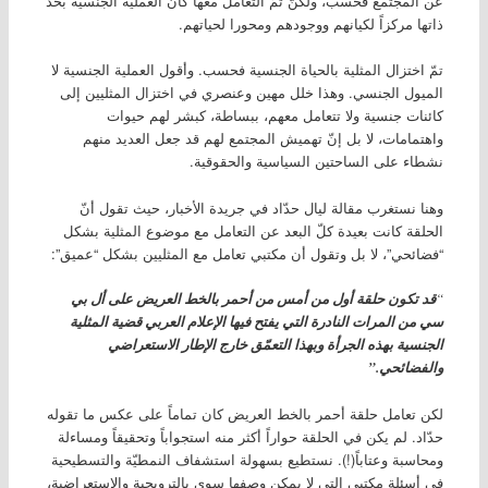
عن المجتمع فحسب، ولكنّ تمّ التعامل معها كأنّ العملية الجنسية بحدّ
ذاتها مركزاً لكيانهم ووجودهم ومحورا لحياتهم.
تمّ اختزال المثلية بالحياة الجنسية فحسب. وأقول العملية الجنسية لا
الميول الجنسي. وهذا خلل مهين وعنصري في اختزال المثليين إلى
كائنات جنسية ولا تتعامل معهم، ببساطة، كبشر لهم حيوات
واهتمامات، لا بل إنّ تهميش المجتمع لهم قد جعل العديد منهم
نشطاء على الساحتين السياسية والحقوقية.
وهنا نستغرب مقالة ليال حدّاد في جريدة الأخبار، حيث تقول أنّ
الحلقة كانت بعيدة كلّ البعد عن التعامل مع موضوع المثلية بشكل
“فضائحي”، لا بل وتقول أن مكتبي تعامل مع المثليين بشكل “عميق”:
“
قد تكون حلقة أول من أمس من أحمر بالخط العريض على أل بي
سي من المرات النادرة التي يفتح فيها الإعلام العربي قضية المثلية
الجنسية بهذه الجرأة وبهذا التعمّق خارج الإطار الاستعراضي
والفضائحي.”
لكن تعامل حلقة أحمر بالخط العريض كان تماماً على عكس ما تقوله
حدّاد. لم يكن في الحلقة حواراً أكثر منه استجواباً وتحقيقاً ومساءلة
ومحاسبة وعتاباً(!). نستطيع بسهولة استشفاف النمطيّة والتسطيحية
في أسئلة مكتبي التي لا يمكن وصفها سوى بالترويجية والاستعراضية،