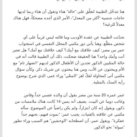
هنا تتدخّل الطبيبة لتعلّق على “حالة” هناء وتقول أن هناء ربما لديها
حاجات جنسية “أكثر من المعدل”، الأمر الذي أجده مضحكاً، فهل هناك
معدلاً للرغبة؟
تحدّثت الطبيبة عن عقدة الأوديب وما قالته ليس غريباً على أي
شخص مطلّع. وهنا يأتي دور مكتبي المحلل النفسي في استجواب
عمر من مصر: كيف علاقتك مع أبيك؟ كيف علاقتك مع أمك؟ هل تعتبر
أنت وأمك واحد؟ هنا الحقيقة ضحكت، ذلك أن الطبيبة قالت أنه في
حالة المثليين الذكور تجدين أن الأطفال الذكور لديهم “انصهار تام” مع
الأم ويبحثون عن الأب، ومن هنا يبحثون عن شريك ذكر. وكأن سؤال
مكتبي أتى كمحاولة لفكّ لغز “المثلي” وراء عمر، الذي شرح بوضوح
رأيه المندّد بالمثلية.
عمر عمره 20 سنة من مصر يقول أن والده عصبي جداً وقاس
وغائب دوما عن البيت. يضيف أنه بسن 14 كانت هناك ملامسات من
ذكور، ويقول إنه كان ابتزازاً، ولم يكن راضياً عن الموضوع. سأله
مكتبي عن علاقته بالفتيات، يجيب عمر: “بموت فيهم، بحبهم جداً
عفكرة”. ويقول عمر، أن اصطحابه “الوحشين” هم السبب وراء تطور
“ميوله” نحو الذكور.