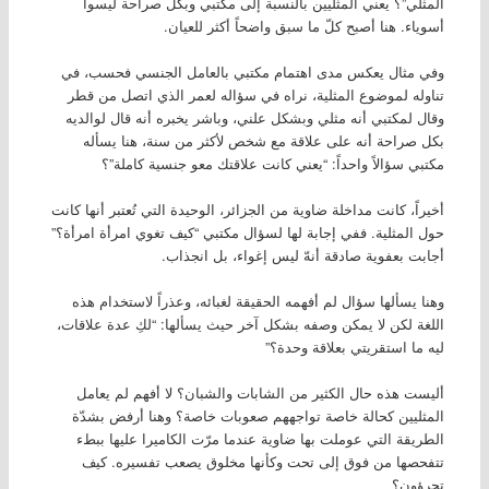
المثلي”؟ يعني المثليين بالنسبة إلى مكتبي وبكل صراحة ليسوا
أسوياء. هنا أصبح كلّ ما سبق واضحاً أكثر للعيان.
وفي مثال يعكس مدى اهتمام مكتبي بالعامل الجنسي فحسب، في
تناوله لموضوع المثلية، نراه في سؤاله لعمر الذي اتصل من قطر
وقال لمكتبي أنه مثلي وبشكل علني، وباشر يخبره أنه قال لوالديه
بكل صراحة أنه على علاقة مع شخص لأكثر من سنة، هنا يسأله
مكتبي سؤالاً واحداً: “يعني كانت علاقتك معو جنسية كاملة”؟
أخيراً، كانت مداخلة ضاوية من الجزائر، الوحيدة التي تُعتبر أنها كانت
حول المثلية. ففي إجابة لها لسؤال مكتبي “كيف تغوي امرأة امرأة؟”
أجابت بعفوية صادقة أنهّ ليس إغواء، بل انجذاب.
وهنا يسألها سؤال لم أفهمه الحقيقة لغبائه، وعذراً لاستخدام هذه
اللغة لكن لا يمكن وصفه بشكل آخر حيث يسألها: “لكِ عدة علاقات،
ليه ما استقريتي بعلاقة وحدة؟”
أليست هذه حال الكثير من الشابات والشبان؟ لا أفهم لم يعامل
المثليين كحالة خاصة تواجههم صعوبات خاصة؟ وهنا أرفض بشدّة
الطريقة التي عوملت بها ضاوية عندما مرّت الكاميرا عليها ببطء
تتفحصها من فوق إلى تحت وكأنها مخلوق يصعب تفسيره. كيف
تجرؤون؟