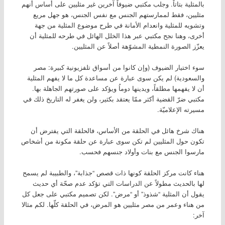
بالمثلية بتاتاً. وجلب مكتبي ضيوفاً آخرين غير مثليين على أساس أنهم
مثليين، فقط لممارستهم الجنس مع نفس الجنس، هو جهل مريع
وتشويه للمثلية وانعدام الأمانة في طرح موضوع المثلية من جهة
أخرى، وهنا نجح مكتبي عبر هذا الخلل الهائل في طرحه للمثلية أن
يعزّز الصورة النمطية المشوّهة أصلاً عن المثليين.
سوء اختيار الضيوف (وإن كانوا من أسواق تلفزيونية كبيرة: مصر
والسعودية) لم يكن سوى عبارة عن مساعدة كل ما لا يفهم المثلية
أن لا يفهمها مطلقاً، ويدينها دوماُ ويؤكد على صورتهم الجاهلة بها.
مكتبي ضرّ القضية أكثر ممّا يعتقد بكثير، ولن يغفر له التاريخ ذلك في
مسيرته الإعلاميّة.
هناك شرخ هائل في الحلقة من الأساس، فالحلقة التي يفترض أن
تكون حول المثليين لم تكن سوى عبارة عن حلقة مكونة من أشخاص
مارسوا الجنس مع بنات وأولاد جنسهم فحسب.
هناء كانت مركز الحلقة كونها ذات قصص “جذابة”، والطبيبة لم يسمح
لها بالحديث مطولاً عن الدراسات التي تؤكد عدم صحّة أي حديث
يقول أن المثلية “شذوذ” أو “مرض”. لكن تصميم مكتبي على جعل كل
من هناء وعمر من مصر مثليين هو المرض، في الحلقة كلّها. لكم مثالا
آخر: