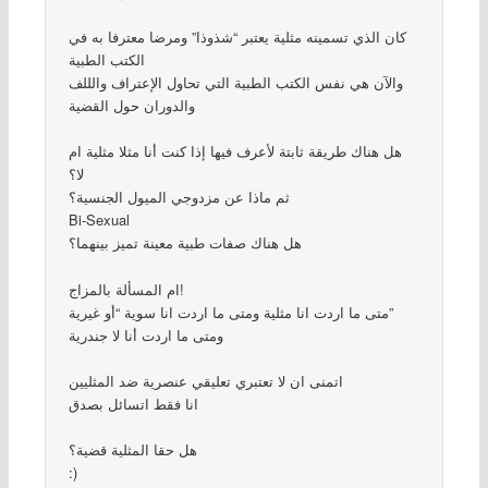
كان الذي تسمينه مثلية يعتبر “شذوذا” ومرضا معترفا به في
الكتب الطبية
والآن هي نفس الكتب الطبية التي تحاول الإعتراف والللف
والدوران حول القضية
هل هناك طريقة ثابتة لأعرف فيها إذا كنت أنا مثلا مثلية ام
لا؟
ثم ماذا عن مزدوجي الميول الجنسية؟
Bi-Sexual
هل هناك صفات طبية معينة تميز بينهما؟
ام المسألة بالمزاج!
متى ما اردت انا مثلية ومتى ما اردت انا سوية “أو غيرية”
ومتى ما اردت أنا لا جندرية
اتمنى ان لا تعتبري تعليقي عنصرية ضد المثليين
انا فقط اتسائل بصدق
هل حقا المثلية قضية؟
:)