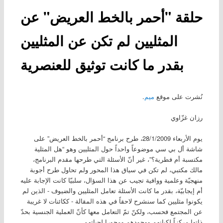
حلقة "أحمر بالخط العريض" عن
المثليين لم تكن عن المثليين
بقدر ما كانت توثيق للعنصرية
نُشرت على موقع
ميم
.
رزان غزّاوي
يوم الأربعاء 28/1/2009، طرح برنامج “أحمر بالخط العريض” على
شاشة أل بي سي موضوعاً واحداً حول المثليين وهو “هل المثلية
مكتسبة أم فطرية؟”، غير أنّ الأسئلة التي طرحها مقدم البرنامج،
مالك مكتبي، لم تكن في سياق هذا المحور ولم تحاول طرح أجوبة
منهجيّة وعلمية ووافية تجيب عن هذا السؤال، سلبيّا كانت الإجابة عليه
أم إيجابيّة، بقدر ما كانت الأسئلة تعامل المثليين والضيوف - الذين لم
يكونوا مثليين كما سنشرح لاحقاً في هذه المقالة - ككائنات لا غريبة
عن المجتمع فحسب، ولكنّ تمّ التعامل معها كأنّ العملية الجنسية بحدّ
ذاتها مركزاً لكيانهم ووجودهم ومحورا لحياتهم.