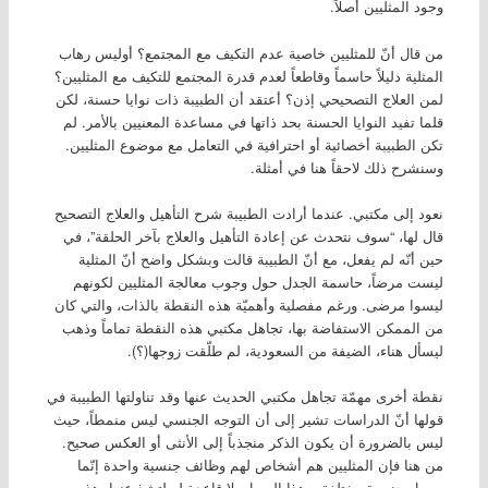
وجود المثليين أصلاً.
من قال أنّ للمثليين خاصية عدم التكيف مع المجتمع؟ أوليس رهاب
المثلية دليلاً حاسماً وقاطعاً لعدم قدرة المجتمع للتكيف مع المثليين؟
لمن العلاج التصحيحي إذن؟ أعتقد أن الطبيبة ذات نوايا حسنة، لكن
قلما تفيد النوايا الحسنة بحد ذاتها في مساعدة المعنيين بالأمر. لم
تكن الطبيبة أخصائية أو احترافية في التعامل مع موضوع المثليين.
وسنشرح ذلك لاحقاً هنا في أمثلة.
نعود إلى مكتبي. عندما أرادت الطبيبة شرح التأهيل والعلاج التصحيح
قال لها، “سوف نتحدث عن إعادة التأهيل والعلاج بآخر الحلقة”، في
حين أنّه لم يفعل، مع أنّ الطبيبة قالت وبشكل واضح أنّ المثلية
ليست مرضاً، حاسمة الجدل حول وجوب معالجة المثليين لكونهم
ليسوا مرضى. ورغم مفصلية وأهميّة هذه النقطة بالذات، والتي كان
من الممكن الاستفاضة بها، تجاهل مكتبي هذه النقطة تماماً وذهب
ليسأل هناء، الضيفة من السعودية، لم طلّقت زوجها(؟).
نقطة أخرى مهمّة تجاهل مكتبي الحديث عنها وقد تناولتها الطبيبة في
قولها أنّ الدراسات تشير إلى أن التوجه الجنسي ليس منمطاً، حيث
ليس بالضرورة أن يكون الذكر منجذباً إلى الأنثى أو العكس صحيح.
من هنا فإن المثليين هم أشخاص لهم وظائف جنسية واحدة إنّما
بميول جنسية مختلفة، وهذا الميول، لا قاعدة له لتشذ عنها. هذه