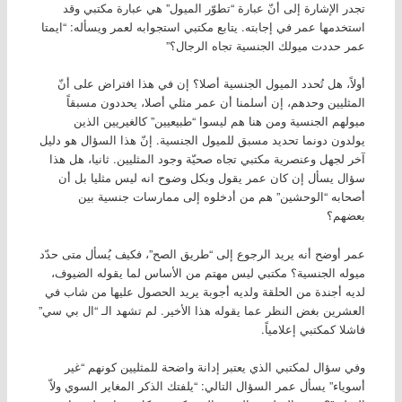
تجدر الإشارة إلى أنّ عبارة “تطوّر الميول” هي عبارة مكتبي وقد
استخدمها عمر في إجابته. يتابع مكتبي استجوابه لعمر ويسأله: “ايمتا
عمر حددت ميولك الجنسية تجاه الرجال؟”
أولاً، هل تُحدد الميول الجنسية أصلا؟ إن في هذا افتراض على أنّ
المثليين وحدهم، إن أسلمنا أن عمر مثلي أصلا، يحددون مسبقاً
ميولهم الجنسية ومن هنا هم ليسوا “طبيعيين” كالغيريين الذين
يولدون دونما تحديد مسبق للميول الجنسية. إنّ هذا السؤال هو دليل
آخر لجهل وعنصرية مكتبي تجاه صحيّة وجود المثليين. ثانيا، هل هذا
سؤال يسأل إن كان عمر يقول وبكل وضوح انه ليس مثليا بل أن
أصحابه “الوحشين” هم من أدخلوه إلى ممارسات جنسية بين
بعضهم؟
عمر أوضح أنه يريد الرجوع إلى “طريق الصح”، فكيف يُسأل متى حدّد
ميوله الجنسية؟ مكتبي ليس مهتم من الأساس لما يقوله الضيوف،
لديه أجندة من الحلقة ولديه أجوبة يريد الحصول عليها من شاب في
العشرين بغض النظر عما يقوله هذا الأخير. لم تشهد الـ “ال بي سي”
فاشلا كمكتبي إعلامياً.
وفي سؤال لمكتبي الذي يعتبر إدانة واضحة للمثليين كونهم “غير
أسوياء” يسأل عمر السؤال التالي: “يلفتك الذكر المغاير السوي ولاّ