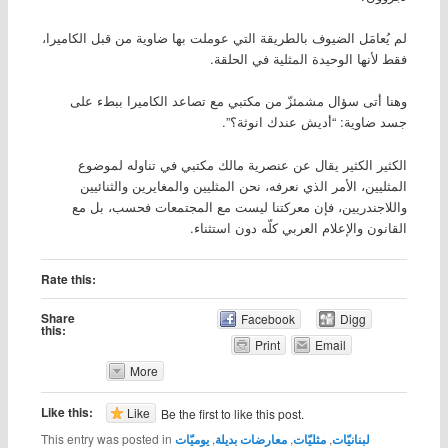
لم يُعامَل الضيوف بالطريقة التي عوملت بها ضاوية من قبل الكاميرا،
فقط لأنها الوحيدة المثلية في الحلقة.
وهنا أتى سؤال مشمئزّ من مكتبي مع تصاعد الكاميرا ببطء على
جسد ضاوية: “أديش عندك انوثة؟”.
الكثير الكثير يقال عن عنصرية مالك مكتبي في تناوله لموضوع
المثليين، الأمر الذي نعرفه، نحن المثليين والمغايرين والثنائيين
واللاجندريين، فإن معركتنا ليست مع المجتمعات فحسب، بل مع
القانون والإعلام العربي كلّه دون استثناء.
Rate this:
Share
Facebook
Digg
this:
Print
Email
More
Like this:
Like
Be the first to like this post.
لبنانيّات
,
مثليّات
,
معارضات بديلة
,
يوميّات
This entry was posted in