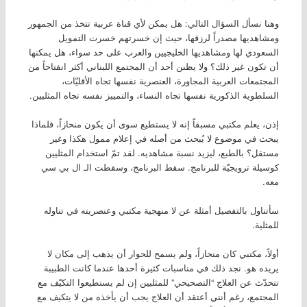
وهنا نسأل السؤال التالي: هل يمكن لأي قناة عربية تتخذ من الجمهور
ومشاهديها مصدراً لرزقها، حيث إن خسرتهم خسرت التمويل
السعودي لها ومشاهديها الخليجيين والعرب على حد سواء، هل يمكنها
أن تكون غير ذلك؟ ولا يظنن أحد أن المجتمع اللبناني أكثر انفتاحاً من
المجتمعات العربية المجاورة، العنصرية نفسها تجاه الأقليّات،
السلطوية الذكورية نفسها تجاه النساء، والتمييز نفسه تجاه المثليين.
إذن، يعلم مكتبي مسبقاً إنه لا يستطيع سوى أن يكون منحازاً، فلماذا
يبحث في موضوع لا يُبحث من أصله في إعلام ممول هكذا وغير
مستقل؟ بالطبع، ليزيد نسبة مشاهديه. لقد تمّ استخدام المثليين
كوسيلة ترويجيّة للبرنامج. سقط البرنامج، وسقطت الـ ال بي سي
معه.
سأتناول بالتفصيل أمثلة عن لا منهجية مكتبي وعنصريته في تناوله
للمثلية.
أولاً، مكتبي كان منحازاً، ولم يسمح للحوار أن يذهب إلى مكان لا
يريده هو. نجد ذلك في مناسبات كثيرة أحدها عندما كانت الطبيبة
تتحدّث عن العلاج “التصحيحي” للمثليين إن لم يستطيعوا التكيّف مع
المجتمع، رغم أنني أعتقد أن العلاج يجب أن يأخذه من لا يتكيف مع