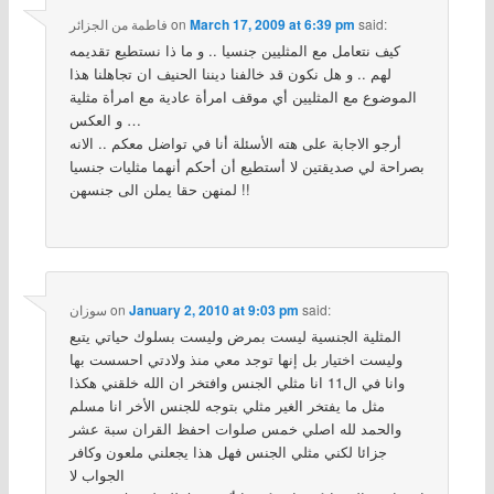
said:
March 17, 2009 at 6:39 pm
on
فاطمة من الجزائر
كيف نتعامل مع المثليين جنسيا .. و ما ذا نستطيع تقديمه
لهم .. و هل نكون قد خالفنا ديننا الحنيف ان تجاهلنا هذا
الموضوع مع المثليين أي موقف امرأة عادية مع امرأة مثلية
و العكس …
أرجو الاجابة على هته الأسئلة أنا في تواضل معكم .. الانه
بصراحة لي صديقتين لا أستطيع أن أحكم أنهما مثليات جنسيا
لمنهن حقا يملن الى جنسهن !!
said:
January 2, 2010 at 9:03 pm
on
سوزان
المثلية الجنسية ليست بمرض وليست بسلوك حياتي يتبع
وليست اختيار بل إنها توجد معي منذ ولادتي احسست بها
وانا في ال11 انا مثلي الجنس وافتخر ان الله خلقني هكذا
مثل ما يفتخر الغير مثلي بتوجه للجنس الأخر انا مسلم
والحمد لله اصلي خمس صلوات احفظ القران سبة عشر
جزائا لكني مثلي الجنس فهل هذا يجعلني ملعون وكافر
الجواب لا