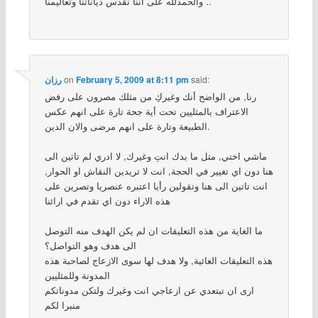
والحمدلله على أننا نقدّس دياناتنا وتعاليمنا ..
said:
February 5, 2009 at 8:11 pm
on
رزان
رنا, من الواضح أنك وغيركِ من مثلك مصرون على رفض
الاعتراف بالمثليين تحت أية جحة تارة على انهم عكس
الطبيعة وتارة على انهم مرضى والان الدين.
ماشي اختي, متل ما بدك انتِ وغيرك, لا ادري لم تاتين الى
هنا دون اي تغيير في الحجة, انت لا تريدين النقاش او الحوار,
انت تاتين الى هنا وتقولين رأيا اعتبره عنصريا وتصرين على
هذه الاراء دون اي تقدم في ارائنا
ما الغاية من هذه التعليقات ان لم يكن الهدف منه التوصل
الى هدف وهو التواصل؟
هذه التعليقات الغائية, ولا هدف لها سوى الازعاج لصاحبة هذه
المدونة وللمثليين
ارى ان تبتعدي عن ازعاجي انت وغيرك ولتكن مدوناتكم
منبرا لكم