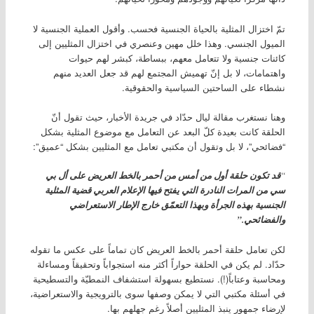
تمّ اختزال المثلية بالحياة الجنسية فحسب. وأقول العملية الجنسية لا
الميول الجنسي. وهذا خلل مهين وعنصري في اختزال المثليين إلى
كائنات جنسية ولا تتعامل معهم، ببساطة، كبشر لهم حيوات
واهتمامات، لا بل إنّ تهميش المجتمع لهم قد جعل العديد منهم
نشطاء على الساحتين السياسية والحقوقية.
وهنا نستغرب مقالة ليال حدّاد في جريدة الأخبار، حيث تقول أنّ
الحلقة كانت بعيدة كلّ البعد عن التعامل مع موضوع المثلية بشكل
“فضائحي”، لا بل وتقول أن مكتبي تعامل مع المثليين بشكل “عميق”:
“
قد تكون حلقة أول من أمس من أحمر بالخط العريض على أل بي
سي من المرات النادرة التي يفتح فيها الإعلام العربي قضية المثلية
الجنسية بهذه الجرأة وبهذا التعمّق خارج الإطار الاستعراضي
والفضائحي.”
لكن تعامل حلقة أحمر بالخط العريض كان تماماً على عكس ما تقوله
حدّاد. لم يكن في الحلقة حواراً أكثر منه استجواباً وتحقيقاً ومساءلة
ومحاسبة وعتاباً(!). نستطيع بسهولة استشفاف النمطيّة والتسطيحية
في أسئلة مكتبي التي لا يمكن وصفها سوى بالترويجية والاستعراضية،
لإرضاء جمهور ينبذ المثليين أصلاً رغم جهلهم بها.