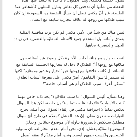
النقطة من شأنها أن تدحض كل نقاش يتناول المثليين كأشخاص ضدّ
الطبيعة، غير أنّ مكتبي فضل أن يسأل الضيفة من السعودية إن كان
سبب طلاقها من زوجها له علاقة بتجارب سابقة مع النساء.
ليس هناك من شكّ في الأمر، مكتبي لم يكن يريد مناقشة المثلية
بصدق وأمانة، بل استخدم جميع الأسئلة النمطيّة والعنصرية في زيادة
الجهل والعنصرية تجاهها.
لنبحث حواره مع هناء، أجابت الأخيرة بكل وضوح عن أسئلته حول
طلاقها مع زوجها أنّ الطلاق لا دخل له بتجاربها الجنسية السابقة مع
النساء، بل كانت علاقتها مع زوجها عن “اختيار وعشق وممتازة” لكنها
لم تستمر لـ”سوء التفاهم”. أصرّ مكتبي على معرفة أسباب الطلاق
“ممكن أعرف سبب الطلاق أم هي أسباب خاصة”؟
وهنا نسأل، أليس السؤال ” ما سبب طلاقكِ؟” بحد ذاته خاص مهما
كانت الأسباب؟ فالإجابة عليه حتما ستكون خاصة، لكنّ هذا السؤال
يعكس تماماً لا احترافية مكتبي في إلقاء السؤال من أصله. تخرج
العبارات منه دون معان. إنّ هذا الفشل كمقدّم في طرح أيّ سؤال
منطقيّ سيعكس بالضرورة تناوله لأي موضوع حسّاس وجدليّ
كموضوع المثليّة بفشل. إذن، نحن أمام مقدم منحاز لضمان مموليه
الخليجيين ولكسب جمهور أوسع، ونحن أمام مقدّم لا يفقه أصول