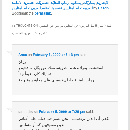
لاجندرية
,
يساريّات
,
يعبشّوم
,
رهاب المثليّة
,
عنصريّات
,
عنصرية الأنظمة
.
Razan
by
العربية تجاه المثليين
,
عنصرية الإعلام العربي تجاه المثليين
Bookmark the
permalink
.
حلقة "أحمر بالخط العريض" عن المثليين لم تكن عن المثليين
16 THOUGHTS ON “
”
بقدر ما كانت توثيق للعنصرية
Anas
on
February 5, 2009 at 5:18 pm
said:
رزان
استمتعت بقراءة هذه التدوينة، معك حق بكل ما قلتيه و
تحليلك كان دقيقاً جداً
رهاب المثلية خاطىء ومبني على مفاهيم مغلوطة
ranouche
on
February 5, 2009 at 7:29 pm
said:
يكفي أن الدين يرفضـــه , نحن نسير في حياتنا على أساس
الدين مسيحيين كنا أو مسلمين