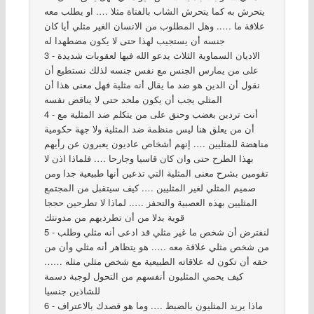
يتحرش به كما يتحرش الشاب بالفتاة مثلا …. او يطلب معه
علاقة ما ….. وهل المطلوب من الانسان الغير مثلي أيا كان
جنسه أن يستجيب لهذا حتى لا يكون مضطهدا له
3 - الاديان السماوية الثلاث يدعو الله فيها لعقوبات شديدة
على من يمارس الجنس مع نفس جنسه لذلك نستطيع أن
نقول أن الدين هو ضد ما يقال أنه مثلية فهل معنى هذا أن
المثلي يجب أن يكون ملحد حتى لا يناقض نفسه
4 - أنت تردين بغضب وحنق على من يتكلم ضد المثلية مع
أن من يعلق هنا ليس منظمة ضد المثلية ولا جهة حكومية
مناهضة للمثليين …. إنهم أشخاص عاديون يعبرون عن رأيهم
بهذا الطرح حتى وان كان قاسيا وجارحا …. فلماذا اذن لا
تقومين بشرح معنى المثلية التي تدعين أنها طبيعية جدا ومن
صميم المثلي لغير المثليين …. كيف سيتقبل من المجتمع
المثليين بهذه العصبية والتحفز ….. لماذا لا تطرحين حججا
قوية بدلا من أن تطرديهم من مدونتك
5 - لنفترض أن شخص ما غير مثلي قد ادعى أنه مثلي وطلب
من شخص مثلي علاقة معه ….. هو يتظاهر أنه مثلي وأن من
حقه أن تكون له علاقاته الطبيعية مع شخص مثلي مثله ……
كيف يحمي المثليون أنفسهم من التحول لوجبة دسمة
للشاذين جنسيا
6 - ماذا يريد المثليون بالضبط …. وما هو قصدك بالاعتراف