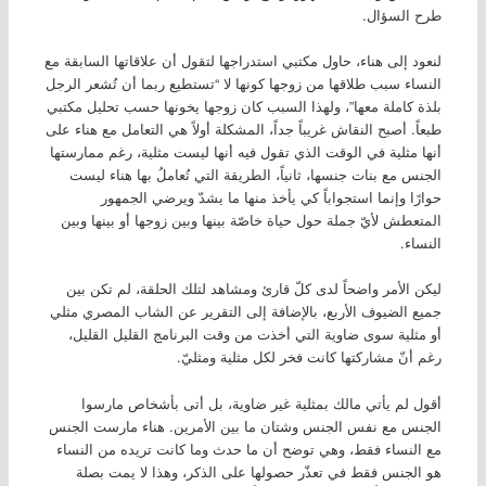
طرح السؤال.
لنعود إلى هناء، حاول مكتبي استدراجها لتقول أن علاقاتها السابقة مع
النساء سبب طلاقها من زوجها كونها لا “تستطيع ربما أن تُشعر الرجل
بلذة كاملة معها”، ولهذا السبب كان زوجها يخونها حسب تحليل مكتبي
طبعاً. أصبح النقاش غريباً جداً، المشكلة أولاً هي التعامل مع هناء على
أنها مثلية في الوقت الذي تقول فيه أنها ليست مثلية، رغم ممارستها
الجنس مع بنات جنسها، ثانياً، الطريقة التي تُعاملُ بها هناء ليست
حوارًا وإنما استجواباً كي يأخذ منها ما يشدّ ويرضي الجمهور
المتعطش لأيّ جملة حول حياة خاصّة بينها وبين زوجها أو بينها وبين
النساء.
ليكن الأمر واضحاً لدى كلّ قارئ ومشاهد لتلك الحلقة، لم تكن بين
جميع الضيوف الأربع، بالإضافة إلى التقرير عن الشاب المصري مثلي
أو مثلية سوى ضاوية التي أخذت من وقت البرنامج القليل القليل،
رغم أنّ مشاركتها كانت فخر لكل مثلية ومثليّ.
أقول لم يأتي مالك بمثلية غير ضاوية، بل أتى بأشخاص مارسوا
الجنس مع نفس الجنس وشتان ما بين الأمرين. هناء مارست الجنس
مع النساء فقط، وهي توضح أن ما حدث وما كانت تريده من النساء
هو الجنس فقط في تعذّر حصولها على الذكر، وهذا لا يمت بصلة