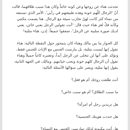
تحدثت هناء عن زوجها وعن كونه خائناً وكان هذا سبب طلاقهما، قالت
أنّ “الرجال كلّهم خونة وهذه طبيعتهم في رأيي”، الأمر الذي نسمعه
من نساء كثر كانت لهنّ تجارب سيئة مع الرجال. هنا يصمت مكتبي
وكأنه فكّ لغز هناء حيث قال: “أنت تقولين الرجل يعني خائن، يعني
لديك صورة سلبية عن الرجل”، صفقوا جميعاً. إذن، هناء مثلية!
كل الحوار ما بين مالك وهناء كان يتمحور حول النقطة التالية: هناء
تقول إنها ليست مثلية، بل مارست الجنس مع الإناث للجنس فقط،
وتؤكد على أنها لن تتخلى عن الرجل أبداً، وتعتبره كائناً جميلاً وهناء
تقول أن الرجال كلهم خونة وتحب خيانتهم. ومالك، في الجهة الثانية،
يقول إنها مثلية، ويصر على سؤالها الأسئلة التالية:
أنت طلقت زوجك أم هو فعل؟
ما سبب الطلاق؟ أم هو سبب خاص؟
هل تريدين رجل أم امرأة؟
هل حددت هويتك الجنسية؟
هل أنت مكبوتة لذلك تمارسين الجنس مع النساء؟