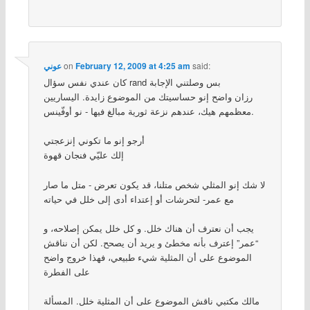
said:
February 12, 2009 at 4:25 am
on
عوني
كان عندي نفس سؤال rand بس وصلتني الإجابة
رزان واضح إنو حساسيتك من الموضوع زايدة. اليساريين
معظمهم هيك، عندهم نزعة ثورية مبالغ فيها - نو أوفّينس.
أرجو إنو ما تكوني إنزعجتي
إلك عليّي فنجان قهوة
لا شك إنو المثلي شخص متلنا، قد يكون تعرض - متل ما صار
مع عمر- لتحرشات أو إعتداء أدى إلى خلل في حياته
يجب أن نعترف أن هناك خلل. و كل خلل يمكن إصلاحه، و
“عمر” إعترف بأنه مخطئ و يريد أن يصحح. لكن أن نناقش
الموضوع على أن المثلية شيء طبيعي، فهذا خروج واضح
على الفطرة
مالك مكتبي ناقش الموضوع على أن المثلية خلل. المسألة