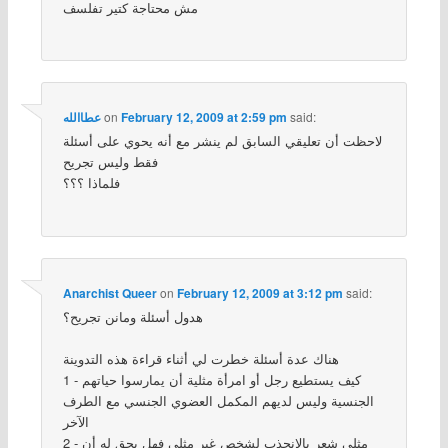
مش محتاجة كتير تفلسف
said:
February 12, 2009 at 2:59 pm
on
عطاالله
لاحظت أن تعليقي السابق لم ينشر مع أنه يحوي على أسئلة
فقط وليس تجريح
فلماذا ؟؟؟
Anarchist Queer
on
February 12, 2009 at 3:12 pm
said:
هدول أسئلة ومانن تجريح؟
هناك عدة أسئلة خطرت لي أثناء قراءة هذه التدوينة
1 - كيف يستطيع رجل أو امرأة مثلية أن يمارسوا حياتهم
الجنسية وليس لديهم المكمل العضوي الجنسي مع الطرف
الآخر
2 - مثلي شعر بالانجذب لشخص غير مثلي فهل يحق له أن