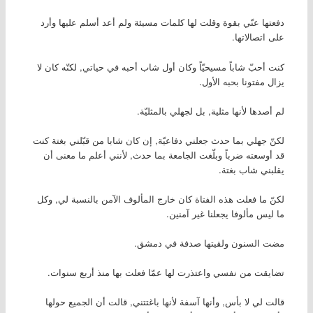
دفعتها عنّي بقوة وقلت لها كلمات مسيئة ولم أعد أسلم عليها وأرد
على اتصالاتها.
كنت أحبّ شاباً مسيحيّاً وكان أول شاب أحبه في حياتي, لكنّه كان لا
يزال مفتونا بحبه الأول.
لم أصدها لأنها مثلية, بل لجهلي بالمثليّة.
لكنّ جهلي بما حدث جعلني دفاعيّة, إن كان شابا من قبّلني بغتة كنت
قد أوسعته ضرباً وبلّغت الجامعة بما حدث, لأنني أعلم ما معنى أن
يقلبني شاب بغتة.
لكنّ ما فعلت هذه الفتاة كان خارج المألوف الآمن بالنسبة لي, وكل
ما ليس مألوفا يجعلنا غير آمنين.
مضت السنون ولقيتها صدفة في دمشق.
تضايقت من نفسي واعتذرت لها عمّا فعلت بها منذ أربع سنوات.
قالت لي لا بأس, وأنها آسفة لأنها باغتتني, قالت أن الجميع حولها