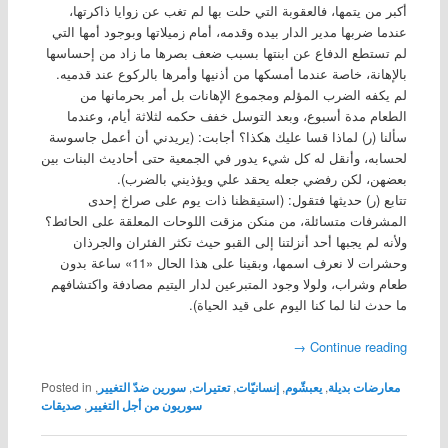
أكبر من يتمها، فالعقوبة التي حلت بها لم تغب عن زوايا ذاكرتها،
عندما ضربها مدير الدار بيده وقدمه، أمام زميلاتها وبوجود أمها التي
لم تستطع الدفاع عن ابنتها بسبب ضعف بصرها ما زاد من إحساسها
بالإهانة، خاصة عندما أمسكها من أذنيها وأمرها بالركوع عند قدميه.
لم يكفه الضرب المؤلم ومجموع الإهانات بل أمر بحرمانها من
الطعام مدة أسبوع، وبعد التوسل خفف حكمه لثلاثة أيام، وعندما
سألنا (ر) لماذا قسا عليك هكذا؟ أجابت: (يريدني أن أعمل جاسوسة
لحسابه، وأنقل له كل شيء يدور في الجمعية حتى أحاديث البنات بين
بعضهن، لكن رفضي جعله يحقد علي ويؤذيني بالضرب).
تتابع (ر) حديثها فتقول: (استيقظنا ذات يوم على صراخ إحدى
المشرفات متسائلة، من منكن مزقت اللوحات المعلقة على الحائط؟
ولأنه لم يجبها أحد أنزلتنا إلى القبو حيث تكثر الفئران والجرذان
وحشرات لا نعرف اسمها، وبقينا على هذا الحال «11» ساعة بدون
طعام وشراب، ولولا وجود المتبرعين لدار اليتيم مصادفة واكتشافهم
ما حدث لنا لما كنا اليوم على قيد الحياة).
→
Continue reading
معارضات بديلة
,
يعبشّوم
,
إنسانيّات
,
تعتيرات
,
سورين ضدّ التغيير
,
Posted in
سوريون من أجل التغيير
,
صديقات