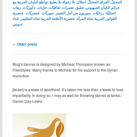
المحتلّ
,
العراق المحتلّ
,
احتلال
,
بلا رجولة بلا بطّيخ
,
تواطؤ البلدان العربية مع
جرائم الكيان الصهيوني
,
تعليق
,
تعتيرات
,
ثقافيّات
,
حرّيات
,
ذكوريّات
,
رهاب
المثليّة
,
رزانيّات
,
سوريون من أجل التغيير
,
سوريّات
,
عنصريّات
,
عنصرية
القوانين العربية تجاه المرأة
,
عنصرية الأنظمة العربية تجاه المثليين
,
غباء
تدويني
Post navigation
←
Older posts
Blog's banner is designed by Micheal Thompson known as
FreeStylee. Many thanks to Micheal for his support to the Syrian
revolution.
[Israel] is a state of apartheid. It’s taken me less than a week to lose
impartiality. In doing so, I may as well be throwing stones at tanks.-
Daniel Day-Lewis