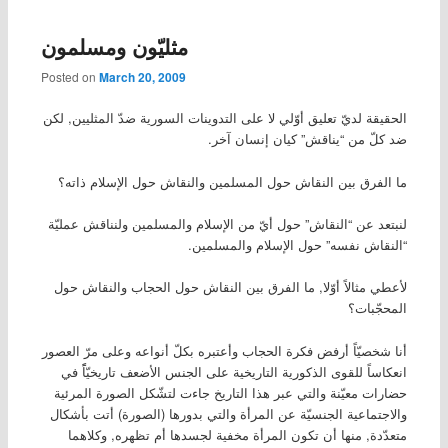
مثليّون ومسلمون
Posted on
March 20, 2009
الحقيقة لديّ تعليق أوّلي لا على التدوينات السورية ضدّ المثليين, لكن
ضد كلّ من “يناقش” كيان إنسان آخر.
ما الفرق بين النقاش حول المسلمين والنقاش حول الإسلام ذاته؟
لنبتعد عن “النقاش” حول أيّ من الإسلام والمسلمين ولنناقش عمليّة
“النقاش نفسه” حول الإسلام والمسلمين.
لأعطي مثالاً أوّلا, ما الفرق بين النقاش حول الحجاب والنقاش حول
المحجّبات؟
أنا شخصيّاً أرفض فكرة الحجاب وأعتبره بكلّ أنواعه وعلى مرّ العصور
انعكاساً للقوى الذكورية التاريخية على الجنس الأضعف تاريخيّاًً في
حضارات معيّنة والتي عبر هذا التاريخ جاءت لتشّكل الصورة المرئية
والاجتماعية الجنسيّة عن المرأة والتي بدورها (الصورة) أتت بأشكال
متعدّدة, منها أن تكون المرأة مخفية لجسدها أم تظهره, وكلاهما