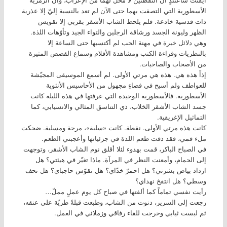
الأسطورية التي التصقت بهما حتى الآن لم تعد بالنسبة إليّ إلا عذرية
ذات قدسية خادعة. فلم يلحظ الشاب الأشقر بقربي إلا تقويس
الظهر وليونة الجسد ورشاقة الرجلين والتواء الجيد وتأوّهات اللذة.
وهي دلائل خبرة في مهنة الحب لم أكتسبها حتى الساعة إلا
بالنظريات وقراءة الكتب ومشاهدة الأفلام وسماع القصص المثيرة
من الأصحاب والصاحبات.
إذاً هذه هي. هذه هي مرتي الأولى. لم أسمع الموسيقى المجيّشة
للعواطف ولم أسبح في فضاءٍ مجهول من الأحاسيس الأنثوية
الأسطورية. فالأسطورية الوحيدة التي عرفتها في هذه الليلة كانت
جسد الشاب الأشقر الخلاب، ذي التناسق المثالي والانسيابي، كما
التماثيل الإغريقية.
كانت هذه مرتي الأولى. نقطة. كانت «سلبة»، مرحة ومسلية. ضحكت
ملء فمي، فقد ذقت طعم اللذة في جزئياتها وأعجبني الطعم.
في الصباح الباكر، قمت بهدوء لئلا أقلق نوم الشاب الأشقر، وتوجهت
إلى الحمام، وأمعنت النظر في المرآة. ماذا تغيّر في هيئتي؟ هل
ازداد بياض بشرتي؟ هل احمرّ خدّاي؟ هل تقوّس حاجباي؟ هل نحف
وسطي؟ هل انتفخ نهداي؟
رأيت نفسي تماماً كما ألفتها في صباح كل يوم عملٍ مملّ…
رجعت إلى السرير، دنوت من الشاب، وطبعت قبلةً طريّة على عنقه،
ثم لبست ثيابي وخرجت للقاء رفاقي وزملائي في العمل.