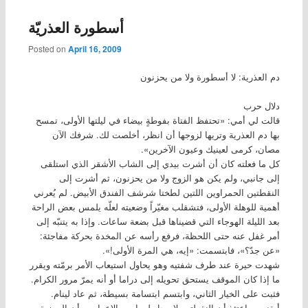
أسطورة العذريّة
Posted on
April 16, 2009
دم العذرية: لا أسطورة ولا من يحزنون
دلال حرب
قالت لي أمي: «تحتفظ الفتاة بفوطةٍ بيضاء في ليلتها الأولى، تمسح
بها دم العذرية وتريها لزوجها أن انظر، أخلصت لك. شرفك الآن
مصان، كرمى لعينيك وعيون الآخرين».
كل ما فعلته كان أن أشرت بيدي إلى الشاب الأشقر الذي استلقى
إلى جانبي، ولم يكن هو الزوج ولا من يحزنون، ثم أشرت إلى
النقطتين الحمراوين اللتين لطختا شرشف الفندق الأبيض. لم يُعرني
أهمية للوهلة الأولى، فتشقلب مغيّراً وضعيته لعلّه يلمس بعض الراحة
بعد الليلة الهوجاء التي قضيناها قبل بضعة ساعات. وإذا به يتنبّه إلى
أمر غفل عنه حتى اللحظة، فرفع رأسه عن المخدة بحركة مفاجئة:
«عن جدّ؟»، فابتسمت: «إيه، هي المرة الأولى!».
شهدت حيرة عند طرف شفتيه وهو يحاول استيعاب الأمر برمّته ويقرر
ما إذا كان الموقف يستحق تحويله إلى دراما أو أنه يمرّ مرور الكرام.
فثبت على الخيار الثاني، وابتسم ابتسامة بسيطة، ثم عاد لينام.
أيقنت ساعتئذٍ أن النقطتين لا محل لهما من الإعراب، وأن الرمزية