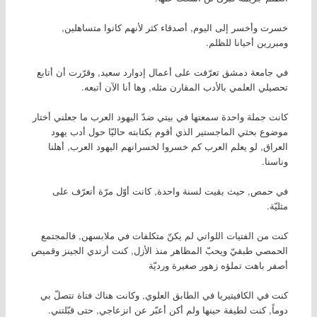
خسرت وأخسر إلى اليوم, أصدقاء كثر لأنهم كانوا متساهلين,
ومبررين أحيانا للظلم.
في جامعة دمشق تعرّفت على أعمال إدوارد سعيد, وقرّرت أن أتابع
تحصيلي العلمي بالأدب المقارن مثله, وها أنا الآن أتبعه.
كانت جملة واحدة سمعتها في بيتي ضدّ اليهود العرب ما جعلني أختار
موضوع بحثي الماجستير الذي أقوم بكتابته حاليّا حول أدب يهود
العراق, لو يعلم العرب كم خسروا لخسرانهم اليهود العرب, أهلنا
وناسنا.
في حمص, حيث بقيت لسنة واحدة, كانت أوّل مرّة أتعرّف على
مثليّة.
كنت من الفتيات اللواتي لم يكنّ متكلفات في ملابسهن, فالمجتمع
الحمصي طبقيّ ويحبّ المظاهر منذ الأزل, كنت أرتدي الجينز وقميص
أصفر باهت تملؤه زهور صغيرة ورديّة
كنت في الكافيتيريا في الطابق العلوي, وكانت هناك فتاة تتصلّ بي
دوماً, كنت لطيفة حينها ولم أكن أعبّر عن انزعاجي, حتى قبّلتني.