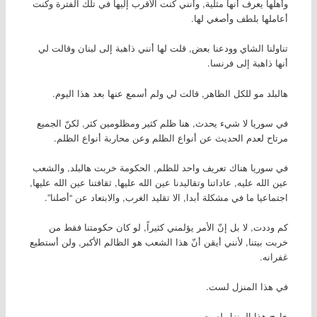
وأهلها يعرف أنها مثلية, وأنني كنت الأقرب إليها في تلك الفترة وكنت
أعاملها بلطف وأصغي لها.
تناولنا الشاي وودعنا بعض, قلت لها أنني ذاهبة إلى لبنان وقالت لي
أنها ذاهبة إلى فرنسا.
هالبلد مو للكل الظاهر, قالت لي ولم أسمع عنها بعد هذا اليوم.
في سوريا لا شيء يحدث, هنا ظلم كثير ومظلومين كثر, لكنّ الجميع
مرتاح لعدم الحديث عن أنواع الظلم وعن محاربة أنواع الظلم.
في سوريا هناك تعريف واحد للظلم, الحكومة خربت هالبلد, والشعب
عين الله عليه, عاداتنا وتقاليدنا عين الله عليها, ثقافتنا عين الله عليها,
اجتماعيا ما في مشكلة أبدا, الا تقليد الغرب, والابتعاد عن “أصلنا”.
كم وددت, لا بل إنّ الأمر يؤلمني كثيراً, لو كان حكومتنا فقط من
خربت بيتنا, لأنني أيقن أنّ هذا الشعب هو الظالم الأكبر, ولن أستطيع
غفرانه.
في هذا المنزل لست.
خارج هذا المنزل لست.