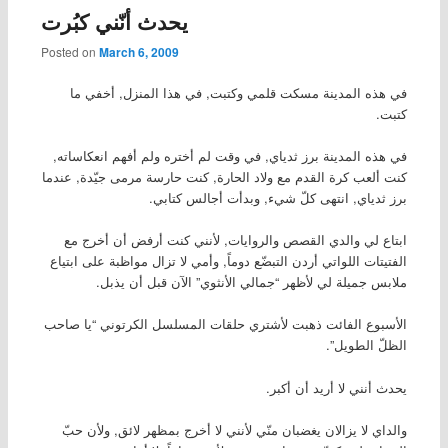
يحدث أنّني كبُرت
Posted on
March 6, 2009
في هذه المدينة مسكت قلمي وكتبت, في هذا المنزل, أخفي ما
كتبت.
في هذه المدينة برز ثدياي, في وقت لم أختره ولم أفهم انعكاساته,
كنت ألعب كرة القدم مع ولاد الحارة, كنت حارسة مرمى جيّدة, عندما
برز ثدياي, انتهى كلّ شيء, وبدأت أجالس كتابي.
ابتاع لي والدي القصص والروايات, لأنني كنت أرفض أن أخرج مع
الفتيتات اللواتي أردن التبضّع دوماً, وأمي لا تزال مواظبة على ابتياع
ملابس جميلة لي لأظهر “جمالي الأنثوي” الآن قبل أن يذبل.
الأسبوع الفائت ذهبت لأشتري حلقات المسلسل الكرتوني “يا صاحب
الظلّ الطويل”.
يحدث أنني لا أريد أن أكبر.
والداي لا يزالان يغضبان منّي لأنني لا أخرج بمظهر لائق, ولأن حبّ