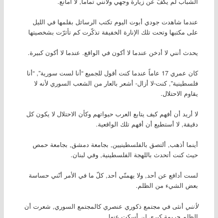
الشباب لم يكفّ عن زيارة وجهي ولأنني تماماً, لا أمانع.
عندما شاهدت جودي أبوت اليوم تكتب الرسائل بقلمها في الليل
على مكتبها وتحت تلك الإنارة الخفيفة تذكّرت كم تأثرّت بشخصيتها
يحدث أنني لا أدخن عندما لا أكون في الواقع. عندما لا أكون كبيرة.
كان عمري 17 عاماً عندما كنت أقول للجميع “أنا لست سورية”, “أنا
فلسطينية”, كنت-لا أزال- أشعر بالعار من الشعب السوري لأنه لا
يقاوم الاحتلال.
لا أريد أن أفهم كيف يتابع العرب حيواتهم وكأن الاحتلال لا يكون كل
دقيقة, لا أستطيع أن أفهم تلك الواقعية.
أينما أذهب, ألتصق بالفلسطينيين, بجامعة دمشق, بجامعة حمص
حيث كنت أتحدث باللهجة الفلسطينية, وفي لبنان.
لست أدافع عن أحد, ولا يهمنّي أحد, كلّ ما في الأمر أنّني حساسة
بعض الشيء من الظلم.
لأنني
أنثى في مجتمع ذكوري عنصري كالمجتمع السوري, شعرت أن
الظلم جريمة كبرى لن أسكت عنها.