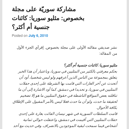
مشاركة سوريّة على مجلة
بخصوص: مثليو سوريا: كائنات
جنسية أم أكثر؟
Posted on
July 6, 2010
نشر صديقي مقالته الأولى على مجلة بخصوص, إقرأي الجزء الأول
من المقالة:
مثليو سوريا: كائنات جنسية أم أكثر؟
بحكم معرفتي بالكثير من المثليين في سوريا، وباعتبار أن هذا الخبر
يتعلق بمجموعة من الناس الذين أعرفهم ولو ليس شخصيا، أود أن
أتحدث عن آخر الغارات التي قامت بها الشرطة على إحدى حفلات
المثليين في سوريا، و تحديدا في دمشق. كما أود الاشارة إلى أن ما
تناقلته بعض المواقع الناشطة في حقوق المثليين ما هو إلا تضخيم
لحقيقة ما حدث، ولو أن ما حدث فعلا ليس بالأمر المقبول على الإطلاق
بكافة الأحوال.
قامت السلطات السورية في شهر نيسان الفائت بغارة على إحدى
حفلات المثليين التي أقيمت في دمشق، واعتقلت حوالي ثمانية
أشخاص فيما سمحت لبقية الموجودين بالانصراف. وفي حديث مع أحد