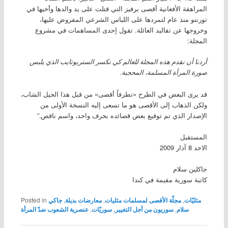
المراهقة الأفغانية أقصى برفيز التي قتلت على يد والدها وأخيها في
تورنتو منذ عام لتمردها على اللباس الشرعي المفروض عليها،
وخروجها عن تقاليد العائلة. تقول إحدى المساهمات في مشروع
المجلة:
أردنا أن نقدم هذه المجلة للعالم كي نكسر الستريوتايب الذي يلبس
صورة المرأة المسلمة، المحجبة.
قد يرى البعض في الطرح «تطرفاً أقصى» من قبل هذا الجيل الشاب،
ولكن الذهاب إلى الأقصى هو ما تسعى إليه النسخة الأولى من
الإصدار الذي تم توقيع بعض قصائده بحرف واحد، واسم ناقص.”
المستقبل
الاحد 8 آذار 2009
جاكلين سلام
كاتبة سورية مقيمة في كندا
مثليّات
,
مجلّة الأقصى لمسلمات مثليات
,
معارضات بديلة
,
جاكي
Posted in
سلام
,
سوريون من أجل التغيير
,
سوريّات
,
عنصرية الشعوب ضدّ المرأة