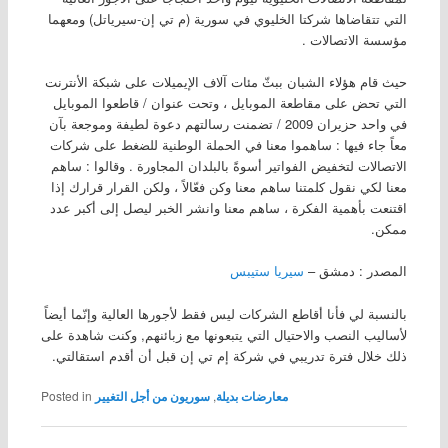
التي تتقاضاها شركتا الخليوي في سورية (م تي إن-سيرياتل) ومعهما
مؤسسة الاتصالات .
حيث قام هؤلاء الشبان ببثّ مئات آلاف الإيميلات على شبكة الأنترنت
التي تحض على مقاطعة الموبايل ، وتحت عنوان / قاطعوا الموبايل
في واحد حزيران 2009 / تضمنت رسالتهم دعوة لطيفة وموجعة بآن
معاً جاء فيها : ساهموا معنا في الحملة الوطنية للضغط على شركات
الاتصالات لتخفيض الفواتير أسوةً بالبلدان المجاورة . وقالوا : ساهم
معنا لكي نقول كلمتنا ساهم معنا وكن فعّالاً ، ولكن القرار قرارك إذا
اقتنعت بأهمية الفكرة ، ساهم معنا وانشر الخبر ليصل إلى أكبر عدد
ممكن.
المصدر : دمشق –
سيريا ستيبس
بالنسبة لي فأنا أقاطع الشركات ليس فقط لأجورها العالية وإنّما أيضاً
لأساليب النصب والاحتيال التي يتبعونها مع زبائنهم, وكنت شاهدة على
ذلك خلال فترة تدريبي في شركة إم تي إن قبل أن أقدم استقالتي.
معارضات بديلة
,
سوريون من أجل التغيير
Posted in