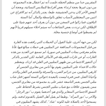
المقربين جدا من منظم الحفلة،علمت أنه تم اعتقال هذه المجموعة
من دون غيرها بحجة ارتداء بعض أفرادها للملابس النسائية، وبحجة أن
البعض الآخر كان يدخن الحشيشة. طبعا، يجدر بالذكر أنه تم الافراج عن
اثنين من المعتقلين لأسباب تتعلق بالواسطة والمال. أما الستة
الباقون، فما زالوا في السجن من دون أن يعرف أحد عنهم شيئا على
الإطلاق، لكن ترددت بعض الشائعات أنه سيتم اخلاء سبيلهم قريبا لأنهم
لم يضبطوا في أوضاع جنسية مخلة.
لكن من جهة أخرى، علينا القول أن الحملات التي رافقت هذه الغارة
من قبل المجموعات المدافعة عن المثليين هي حملات مبالغ فيها. فأنا
بحكم معرفتي بمئات المثليين في سوريا، لم نسمع عن العديد من هذه
الغارات، أو عن غارات للشرطة في الأماكن العامة. لكن الجدير بالذكر
أن النفور الاجتماعي من ظهور المثليين في العلن قد ازداد، ومعظم
حالات الاعتداء على المثليين يقوم بها أناس من مغايري الجنس أو
كارهي المثليين، من جرائم الضرب والسرقة والشتم في العلن والذم
وأحيانا القتل. فمن فترة ليست بالبعيدة (حوالي الستة أشهر) قتل شاب
مثلي الجنس بعمر التاسعة عشر على يد مجموعة من مغايري الجنس،
ممن يقيمون علاقات مع شباب مثليي الجنس بشرط الحفاظ على
النسق الاجتماعي المتغاير والذي هو: أحدهما يقوم ب”دور الرجل”
والآخر ب”دور المرأة”. وطبعا لم يقبل أهل القتيل بالقدوم لدفنه، ولم
يسمحوا لأحد بالصلاة عليه لكونه “شاذ”. كذلك يشهد المثليون في