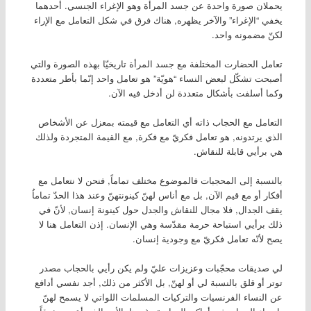
يحملان صورة واحدة عن جسد المرأة وهو الإغراء الجنسي. أحدهما
يخفي “الإغراء” والآخر يظهره, هناك فرق في شكل التعامل مع الإراء
لكنّ مضمونه واحد.
تعامل الحضارت المختلفة مع جسد المرأة تاريخيّا بهذه الصورة والتي
أصبحت تشكّل لبعض النساء “هويّة” هو تعامل واحد إنّما بأطر متعددة
وكما أسلفت بأشكال متعددة لن أدخل فيه الآن.
التعامل مع الحجاب ذاته أي التعامل مع قيمته بمعزل عن الأشخاص
الذي يرتدونه, هو تعامل فكريّ مع فكرة, مع القيمة المتجردة ولذلك
هي برأيي قابلة للنقاش.
بالنسبة إلى المحجبات فالموضوع مختلف تماماً, فنحن لا نتعامل مع
أفكار أو مع قيم الآن, بل مع أناس لهنّ كينونتهنّ وعند هذا الحدّ تماماُ
يقف الجدال, فلا مجال للنقاش والجدل حول كينونة إنسان, لأنّ في
ذلك برأيي استباحة حرمة مقدّسة وهي الإنسان. إذن التعامل هنا لا
يصح لأنّه تعامل فكريّ مع وجودية إنسان.
لي صديقات محجّبات وعزيزات عليّ ولم يكن رأيي بالحجاب مصدر
توتر أو قلق بالنسبة لي أو لهنّ, بل الأكثر من ذلك, أجد نفسي أدافع
عن النساء الفرنسيات والتركيات المسلمات اللواتي لا يسمح لهنّ