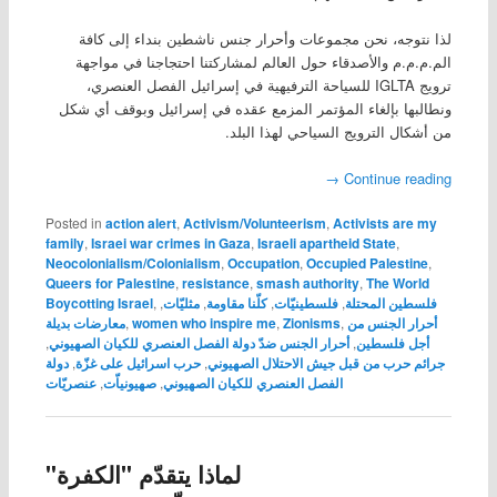
لذا نتوجه، نحن مجموعات وأحرار جنس ناشطين بنداء إلى كافة
الم.م.م.م والأصدقاء حول العالم لمشاركتنا احتجاجنا في مواجهة
ترويج IGLTA للسياحة الترفيهية في إسرائيل الفصل العنصري،
ونطالبها بإلغاء المؤتمر المزمع عقده في إسرائيل وبوقف أي شكل
من أشكال الترويج السياحي لهذا البلد.
→
Continue reading
Posted in
action alert
,
Activism/Volunteerism
,
Activists are my
family
,
Israei war crimes in Gaza
,
Israeli apartheid State
,
Neocolonialism/Colonialism
,
Occupation
,
Occupied Palestine
,
Queers for Palestine
,
resistance
,
smash authority
,
The World
فلسطين المحتلة
,
فلسطينيّات
,
كلّنا مقاومة
,
مثليّات
,
,
Boycotting Israel
أحرار الجنس من
,
Zionisms
,
women who inspire me
,
معارضات بديلة
أجل فلسطين
,
أحرار الجنس ضدّ دولة الفصل العنصري للكيان الصهيوني
,
جرائم حرب من قبل جيش الاحتلال الصهيوني
,
حرب اسرائيل على غزّة
,
دولة
الفصل العنصري للكيان الصهيوني
,
صهيونياّت
,
عنصريّات
لماذا يتقدّم "الكفرة"