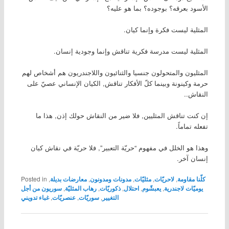
الأسود بعرقه؟ بوجوده؟ بما هو عليه؟
المثلية ليست فكرة وإنما كيان.
المثلية ليست مدرسة فكرية تناقش وإنما وجودية إنسان.
المثليون والمتحولون جنسيا والثنائيون واللاجندريون هم أشخاص لهم
حرمة وكينونة وبينما كلّ الأفكار تناقش, الكيان الإنساني عصيّ على
النقاش..
إن كنت تناقش المثليين, فلا ضير من النقاش حولك إذن, هذا ما
تفعله تماماً.
وهذا هو الخلل في مفهوم “حريّة التعبير”, فلا حريّة في نقاش كيان
إنسان آخر.
كلّنا مقاومة
,
لاحريّات
,
مثليّات
,
مدونات ومدونون
,
معارضات بديلة
,
Posted in
يوميّات لاجندرية
,
يعبشّوم
,
احتلال
,
ذكوريّات
,
رهاب المثليّة
,
سوريون من أجل
التغيير
,
سوريّات
,
عنصريّات
,
غباء تدويني