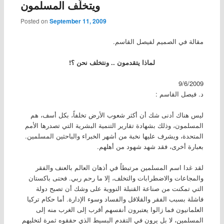
ويتخلّف المسلمون
Posted on
September 11, 2009
مقالة في الصميم لفيصل القاسم.
لماذا يتقدمون .. ونتخلف نحن ؟!
9/6/2009
د. فيصل القاسم :
ليس هناك أدنى شك أن أكثر شعوب الأرض تخلفاً، بكل أسف، هم
المسلمون، وذلك بشهادة تقارير التنمية البشرية التي تصدرها الأمم
المتحدة، ويشرف عليها نخبة من أشهر الخبراء والباحثين المسلمين.
بعبارة أخرى، فقد شهد شهود من أهلهم.
لقد غدا اسم المسلمين مرتبطاً في أذهان العالم بالعنف والفقر
والمجاعات والاضطرابات والتخلف، إلا ما رحم ربي. فحتى باكستان
التي تمكنت من صناعة القنبلة النووية على وشك أن تصبح دولة
فاشلة بسبب الفقر والقلاقل والفساد وسوء الإدارة. أما حكام تركيا
العلمانيون فما زالوا يعتبرون أنفسهم أقرب إلى الغرب منه إلى
المسلمين، لا بل يرون في التقدم البسيط الذي حققوه ثمرة لتخليهم