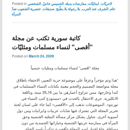
لاحريّات
,
لبنانيّات
,
معارضات بديلة
,
الحميمي خاصّ
,
الشخصي
Posted in
عام
,
الشرف عند العرب
,
بلا رجولة بلا بطّيخ
,
صديقات
,
عنصرية الشعوب ضدّ
المرأة
كاتبة سورية تكتب عن مجلة
"أقصى" لنساء مسلمات ومثليّات
Posted on
March 24, 2009
مجلة “اقصى” لنساء مسلمات ومثليات جنسياً
“هذا وتم مؤخراً وعزفاً على موضوعة حرية التعبير، الاحتفاء باطلاق
مجلة متواضعة التصميم والحجم معنية بكتابات النساء المسلمات في
كندا وخارجها، ممن تتراوح أعمارهن ما بين 16ـ35 سنة، وباللغة
الانكليزية. جرى الاحتفال بالحدث في «مستودع كتب النساء في
تورنتو». الموضوعات تذهب إلى «الأقصى» كما جاء على لسان لجنة
تحرير المجلة التي تشترك فيها شابات عربيات وايرانيات ومن دول
أسيوية أخرى. تتناول بشكل مركز مسألة المثلية الجنسية وحق
المرأة في ممارسة حريتها الجنسية وخياراتها الجسدية من دون
مساءلة. جاء اختيار اسم المجلة «أقصى» تذكيراً باسم الفتاة