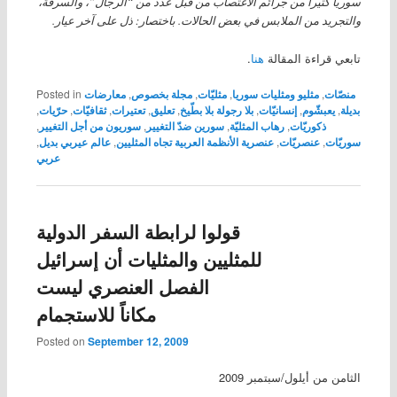
سوريا كثيرا من جرائم الاغتصاب من قبل عدد من “الرجال”، والسرقة،
والتجريد من الملابس في بعض الحالات. باختصار: ذل على آخر عيار.
تابعي قراءة المقالة
هنا
.
منصّات
,
مثليو ومثليات سوريا
,
مثليّات
,
مجلة بخصوص
,
معارضات
Posted in
بديلة
,
يعبشّوم
,
إنسانيّات
,
بلا رجولة بلا بطّيخ
,
تعليق
,
تعتيرات
,
ثقافيّات
,
حرّيات
,
ذكوريّات
,
رهاب المثليّة
,
سورين ضدّ التغيير
,
سوريون من أجل التغيير
,
سوريّات
,
عنصريّات
,
عنصرية الأنظمة العربية تجاه المثليين
,
عالم عيربي بديل
,
عربي
قولوا لرابطة السفر الدولية
للمثليين والمثليات أن إسرائيل
الفصل العنصري ليست
مكاناً للاستجمام
Posted on
September 12, 2009
الثامن من أيلول/سبتمبر 2009