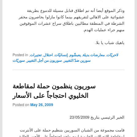
وذكر الموقع أيضا أنه تم اطلاق قنابل مسيلة للدموع بطريقة
عشوائية على الاهالي لتفريقهم بينما كانوا مازلوا يحاصرون مخفر
الشرطة في المنطقة مطالبين باطلاق سراح عشرات الموقوفين
منهم جراء عمليات الهدم.
ياهيك شباب يا بلا.
لاحريّات
,
معارضات بديلة
,
يعبشّوم
,
إنسانيّات
,
احتلال
,
تعتيرات
,
Posted in
سورين ضدّ التغيير
,
سوريون من أجل التغيير
,
سوريّات
سوريون ينظمون حملة لمقاطعة
الخليوي احتجاجاً على الأسعار
Posted on
May 26, 2009
الخبر الرئيسي بتاريخ 23/05/2009
قامت مجموعة من الشبان السوريين بتنظيم حملة على الأنترنت
لمقاطعة الاتصالات الخليوية ليوم واحد احتجاجاً على الأجور العالية