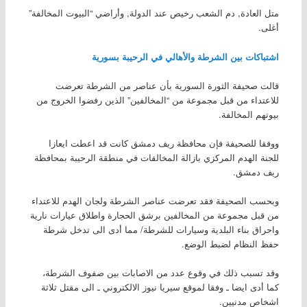
متل العادة, دم الشعب رخيص عند الدولة, وأراضي “البيوت المخالفة”
أغلى.
اشتباكات بين الشرطة والأهالي في الرحيبة بسورية
قالت صحيفة الثورة السورية بأن عناصر من الشرطة تعرضت
للاعتداء من قبل مجموعة من “المخالفين” الذين رفضوا الخروج من
بيوتهم المخالفة.
ووفقا للصحيفة فإن محافظة ريف دمشق كانت قد اعطت ايعازا
للجنة الهدم المركزي بازالة المخالفات في منطقة الرحيبة بمحافظة
ريف دمشق.
وبحسب الصحيفة فقد تعرضت عناصر الشرطة ولجان الهدم للاعتداء
من قبل مجموعة من المخالفين برشق الحجارة واطلاق عيارات نارية
واحراق بناء البلدية وسيارات للشرطة/ مما أدى الى تدخل شرطة
حفظ النظام لضبط الوضع.
وقد تسبب ذلك في وقوع عدد من الاصابات بين صفوف الشرطة،
كما أدى ايضا ـ وفقا لموقع سيريا نيوز الالكتروني ـ الى مقتل ثلاثة
اشخاص مدنيين.