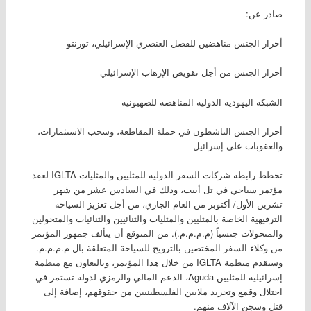
صادر عن:
أحرار الجنس مناهضين للفصل العنصري الإسرائيلي، تورنتو
أحرار الجنس من أجل تقويض الإرهاب الإسرائيلي
الشبكة اليهودية الدولية المناهضة للصهيونية
أحرار الجنس الناشطون في حملة المقاطعة، وسحب الاستثمارات،
والعقوبات على إسرائيل
تخطط رابطة شركات السفر الدولية للمثليين والمثليات IGLTA لعقد
مؤتمر سياحي في تل أبيب، وذلك في السادس عشر من شهر
تشرين الأول/ أكتوبر من العام الجاري، من أجل تعزيز السياحة
الترفيهية الخاصة بالمثليين والمثليات والثنائيين والثنائيات والمتحولين
والمتحولات جنسياً (م.م.م.م.). من المتوقع أن يتألف جمهور المؤتمر
من وكلاء السفر المختصين بالترويج للسياحة المتعلقة بال م.م.م.م.
وستقدم منظمة IGLTA من خلال هذا المؤتمر، وبالتعاون مع منظمة
إسرائيلية للمثليين Aguda، الدعم المالي والرمزي لدولة تستمر في
احتلال وقمع وتجريد ملايين الفلسطينيين من حقوقهم، إضافة إلى
قتل وسجن الآلاف منهم.