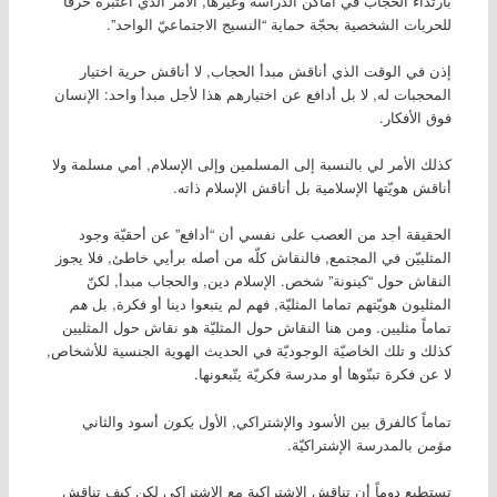
بارتداء الحجاب في أماكن الدراسة وغيرها, الأمر الذي أعتبره خرقاً
للحريات الشخصية بحجّة حماية “النسيج الاجتماعيّ الواحد”.
إذن في الوقت الذي أناقش مبدأ الحجاب, لا أناقش حرية اختيار
المحجبات له, لا بل أدافع عن اختيارهم هذا لأجل مبدأ واحد: الإنسان
فوق الأفكار.
كذلك الأمر لي بالنسبة إلى المسلمين وإلى الإسلام, أمي مسلمة ولا
أناقش هويّتها الإسلامية بل أناقش الإسلام ذاته.
الحقيقة أجد من العصب على نفسي أن “أدافع” عن أحقيّة وجود
المثلييّن في المجتمع, فالنقاش كلّه من أصله برأيي خاطئ, فلا يجوز
النقاش حول “كينونة” شخص. الإسلام دين, والحجاب مبدأ, لكنّ
المثليون هويّتهم تماما المثليّة, فهم لم يتبعوا دينا أو فكرة, بل
هم
تماماً مثليين. ومن هنا النقاش حول المثليّة هو نقاش حول المثليين
كذلك و تلك الخاصيّة الوجوديّة في الحديث الهوية الجنسية للأشخاص,
لا عن فكرة تبنّوها أو مدرسة فكريّة يتّبعونها.
تماماً كالفرق بين الأسود والإشتراكي, الأول
يكون
أسود والثاني
مؤمن
بالمدرسة الإشتراكيّة.
تستطيع دوماً أن تناقش الإشتراكية مع الإشتراكي لكن كيف تناقش