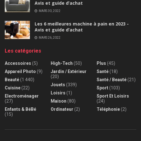
Avis et guide d’achat
MARS 30, 2022
Les 6 meilleures machine à pain en 2023 -
Avis et guide d’achat
MARS 26, 2022
Les catégories
Accessoires
(5)
High-Tech
(50)
Plus
(45)
Appareil Photo
(9)
Jardin / Extérieur
Santé
(18)
(20)
Beauté
(1 440)
Santé / Beauté
(21)
Jouets
(339)
Cuisine
(22)
Sport
(103)
Loisirs
(1)
Electroménager
Sport Et Loisirs
(27)
Maison
(80)
(24)
Enfants & BéBé
Ordinateur
(2)
Téléphonie
(2)
(15)