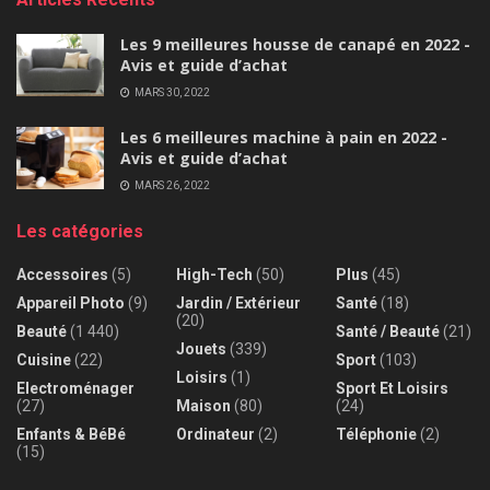
Les 9 meilleures housse de canapé en 2022 -
Avis et guide d’achat
MARS 30, 2022
Les 6 meilleures machine à pain en 2022 -
Avis et guide d’achat
MARS 26, 2022
Les catégories
Accessoires
(5)
High-Tech
(50)
Plus
(45)
Appareil Photo
(9)
Jardin / Extérieur
Santé
(18)
(20)
Beauté
(1 440)
Santé / Beauté
(21)
Jouets
(339)
Cuisine
(22)
Sport
(103)
Loisirs
(1)
Electroménager
Sport Et Loisirs
(27)
Maison
(80)
(24)
Enfants & BéBé
Ordinateur
(2)
Téléphonie
(2)
(15)