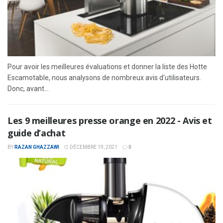
Pour avoir les meilleures évaluations et donner la liste des Hotte
Escamotable, nous analysons de nombreux avis d'utilisateurs.
Donc, avant...
Les 9 meilleures presse orange en 2022 - Avis et
guide d’achat
BY
RAZAN GHAZZAWI
DÉCEMBRE 19, 2021
0