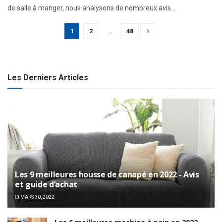
de salle à manger, nous analysons de nombreux avis...
1
2
…
48
Les Derniers Articles
Les 9 meilleures housse de canapé en 2022 - Avis
et guide d’achat
MARS 30, 2022