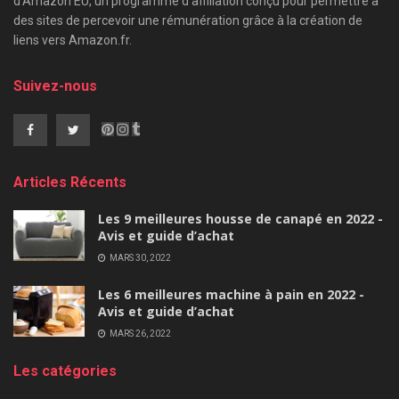
d’Amazon EU, un programme d’affiliation conçu pour permettre à
des sites de percevoir une rémunération grâce à la création de
liens vers Amazon.fr.
Suivez-nous
Articles Récents
Les 9 meilleures housse de canapé en 2022 -
Avis et guide d’achat
MARS 30, 2022
Les 6 meilleures machine à pain en 2022 -
Avis et guide d’achat
MARS 26, 2022
Les catégories