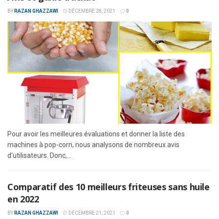
BY
RAZAN GHAZZAWI
DÉCEMBRE 28, 2021
0
Pour avoir les meilleures évaluations et donner la liste des
machines à pop-corn, nous analysons de nombreux avis
d'utilisateurs. Donc,...
Comparatif des 10 meilleurs friteuses sans huile
en 2022
BY
RAZAN GHAZZAWI
DÉCEMBRE 21, 2021
0