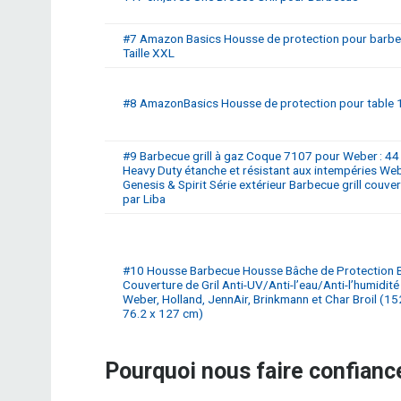
#7 Amazon Basics Housse de protection pour barb
Taille XXL
#8 AmazonBasics Housse de protection pour table
#9 Barbecue grill à gaz Coque 7107 pour Weber : 44
Heavy Duty étanche et résistant aux intempéries We
Genesis & Spirit Série extérieur Barbecue grill couve
par Liba
#10 Housse Barbecue Housse Bâche de Protection
Couverture de Gril Anti-UV/Anti-l’eau/Anti-l’humidité
Weber, Holland, JennAir, Brinkmann et Char Broil (15
76.2 x 127 cm)
Pourquoi nous faire confianc