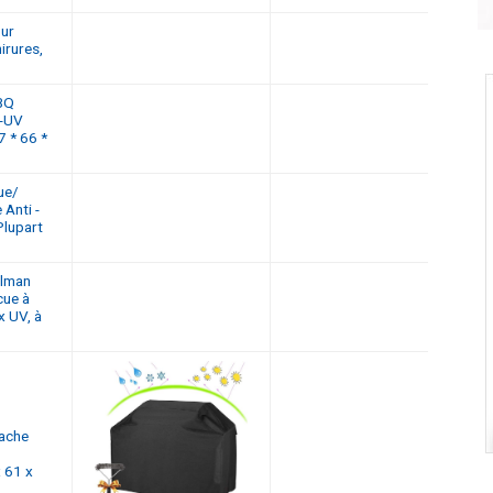
our
irures,
BQ
 -UV
7 * 66 *
ue/
Anti -
Plupart
llman
cue à
x UV, à
ache
 61 x