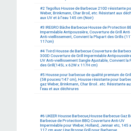
#2 Tegollus Housse de Barbecue 210D résistante p
Weber, Brinkmann, Char Broil, etc. Résistant aux déch
aux UV et à l’eau 145 cm (Noir)
#3 IREGRO Bâche Barbecue Housse de Protection B
Imperméable Antipoussière, Couverture de Grill Anti
Anti-vieillissement, Convient la Plupart des Grills (11
117cm)
#4 Tvird Housse de Barbecue Couverture de Barbec
300D Couverture de Grill Imperméable Antipoussière 
UV Anti-vieillissement Sangle Ajustable, Convient la 
des Grill(145L x 62W x 117H cm)
#5 Housse pour barbecue de qualité premium de Gri
(58 pouces/147 cm), Housse résistante pour barbe
gaz Weber, Brinkmann, Char Broil…etc. Résistante au
l’eau et aux déchirures
#6 UKEER Housse Barbecue,Housse Barbecue Gaz B
Barbecue de Protection BBQ Couverture Anti-UV
Imperméable pour Weber, Holland, Jennair etc, 145 x
117 cm,avec Une Brosse Grill pour Barbecue