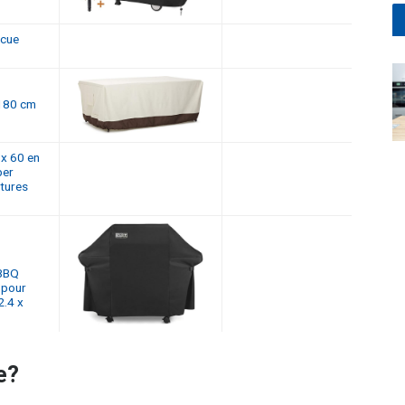
ecue
 180 cm
 x 60 en
ber
rtures
 BBQ
 pour
2.4 x
e?