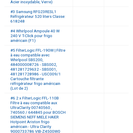
Acier inoxydable, Verre)
#3 Samsung RFG23RESL1
Réfrigérateur 520 liters Classe:
618248
#4 Whirlpool Ampoule 40 W
240 V T-Click pour frigo
américain (F1)
#5 FilterLogic FFL-190W | Filtre
à eau compatible avec
Whirlpool SBS200,
484000008726 - SBS002,
481281729632 - SBS001,
481281728986 - USC009/1
Cartouche filtrante
réfrigérateur frigo américain
(Lot de 2)
#6 2 x FilterLogic FFL-110B
Filtre à eau compatible aux
UltraClarity 00740560 ,
740560 / 644845 pour BOSCH
SIEMENS NEFF MIELE HAIER
Hotpoint Ariston frigo
américain - Ultra Clarity
9000733786 VIB-Z4500W0