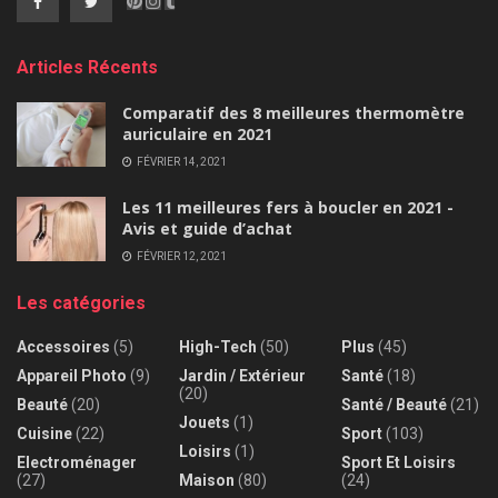
Articles Récents
Comparatif des 8 meilleures thermomètre
auriculaire en 2021
FÉVRIER 14, 2021
Les 11 meilleures fers à boucler en 2021 -
Avis et guide d’achat
FÉVRIER 12, 2021
Les catégories
Accessoires
(5)
High-Tech
(50)
Plus
(45)
Appareil Photo
(9)
Jardin / Extérieur
Santé
(18)
(20)
Beauté
(20)
Santé / Beauté
(21)
Jouets
(1)
Cuisine
(22)
Sport
(103)
Loisirs
(1)
Electroménager
Sport Et Loisirs
(27)
Maison
(80)
(24)