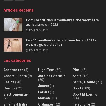
Articles Récents
Comparatif des 8 meilleures thermomètre
auriculaire en 2022
FÉVRIER 14, 2021
Les 11 meilleures fers à boucler en 2022 -
Avis et guide d’achat
FÉVRIER 12, 2021
Les catégories
Accessoires
(5)
High-Tech
(50)
Plus
(45)
Appareil Photo
(9)
Jardin / Extérieur
Santé
(18)
(20)
Beauté
(20)
Santé / Beauté
(21)
Jouets
(1)
Cuisine
(22)
Sport
(103)
Loisirs
(1)
Electroménager
Sport Et Loisirs
(27)
Maison
(80)
(24)
Enfants & BéBé
Ordinateur
(2)
Téléphonie
(2)