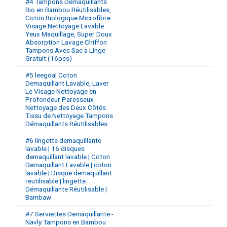
#4 Tampons Démaquillants
Bio en Bambou Réutilisables,
Coton Biologique Microfibre
Visage Nettoyage Lavable
Yeux Maquillage, Super Doux
Absorption Lavage Chiffon
Tampons Avec Sac à Linge
Gratuit (16pcs)
#5 leegoal Coton
Demaquillant Lavable, Laver
Le Visage Nettoyage en
Profondeur Paresseux
Nettoyage des Deux Côtés
Tissu de Nettoyage Tampons
Démaquillants Réutilisables
#6 lingette demaquillante
lavable | 16 disques
demaquillant lavable | Coton
Demaquillant Lavable | coton
lavable | Disque demaquillant
reutilisable | lingette
Démaquillante Réutilisable |
Bambaw
#7 Serviettes Demaquillante -
Navly Tampons en Bambou