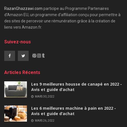
RazanGhazzawi.com
participe au Programme Partenaires
d’Amazon EU, un programme d’affiliation conçu pour permettre à
des sites de percevoir une rémunération grâce à la création de
liens vers Amazon.fr.
Suivez-nous
Articles Récents
Les 9 meilleures housse de canapé en 2022 -
Avis et guide d’achat
MARS 30, 2022
Les 6 meilleures machine à pain en 2022 -
Avis et guide d’achat
MARS 26, 2022