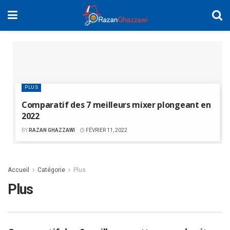
PLUS
Comparatif des 7 meilleurs mixer plongeant en
2022
BY
RAZAN GHAZZAWI
FÉVRIER 11, 2022
Accueil
Catégorie
Plus
Plus