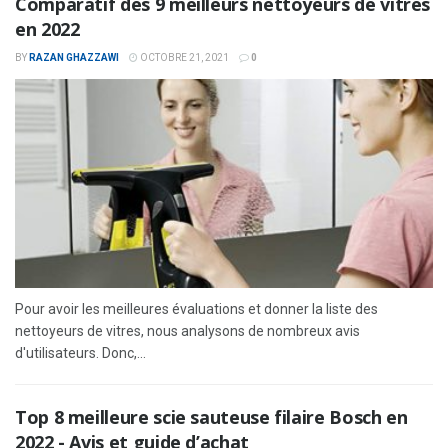
Comparatif des 9 meilleurs nettoyeurs de vitres
en 2022
BY
RAZAN GHAZZAWI
OCTOBRE 21, 2021
0
Pour avoir les meilleures évaluations et donner la liste des
nettoyeurs de vitres, nous analysons de nombreux avis
d'utilisateurs. Donc,...
Top 8 meilleure scie sauteuse filaire Bosch en
2022 - Avis et guide d’achat