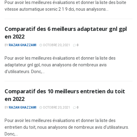
Pour avoir les meilleures évaluations et donner la liste des boite
vitesse automatique scenic 2 1 9 dci, nous analysons...
Comparatif des 6 meilleurs adaptateur gnl gpl
en 2022
BY
RAZAN GHAZZAWI
OCTOBRE 20, 2021
0
Pour avoir les meilleures évaluations et donner la liste des
adaptateur gnl gpl, nous analysons de nombreux avis
d'utilisateurs. Donc,...
Comparatif des 10 meilleurs entretien du toit
en 2022
BY
RAZAN GHAZZAWI
OCTOBRE 20, 2021
0
Pour avoir les meilleures évaluations et donner la liste des
entretien du toit, nous analysons de nombreux avis d'utilisateurs.
Donc,...