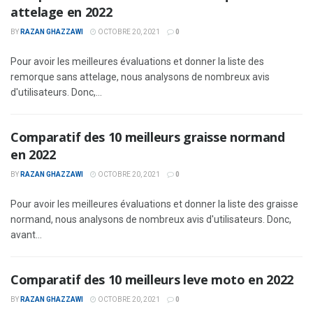
attelage en 2022
BY
RAZAN GHAZZAWI
OCTOBRE 20, 2021
0
Pour avoir les meilleures évaluations et donner la liste des
remorque sans attelage, nous analysons de nombreux avis
d'utilisateurs. Donc,...
Comparatif des 10 meilleurs graisse normand
en 2022
BY
RAZAN GHAZZAWI
OCTOBRE 20, 2021
0
Pour avoir les meilleures évaluations et donner la liste des graisse
normand, nous analysons de nombreux avis d'utilisateurs. Donc,
avant...
Comparatif des 10 meilleurs leve moto en 2022
BY
RAZAN GHAZZAWI
OCTOBRE 20, 2021
0