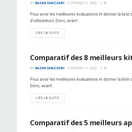
BY
RAZAN GHAZZAWI
FÉVRIER 11, 2022
0
Pour avoir les meilleures évaluations et donner la list
d'utilisateurs. Donc, avant...
LIRE LA SUITE
Comparatif des 8 meilleurs ki
BY
RAZAN GHAZZAWI
FÉVRIER 11, 2022
0
Pour avoir les meilleures évaluations et donner la liste
Donc, avant...
LIRE LA SUITE
Comparatif des 5 meilleurs ap