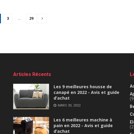
3
…
29
Articles Récents
L
Les 9 meilleures housse de
A
canapé en 2022 - Avis et guide
A
d’achat
(9
MARS 30, 2022
B
C
Les 6 meilleures machine à
E
pain en 2022 - Avis et guide
(2
d’achat