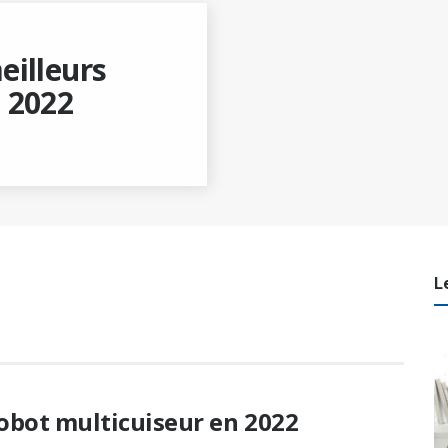
eilleurs
 2022
L
obot multicuiseur en 2022