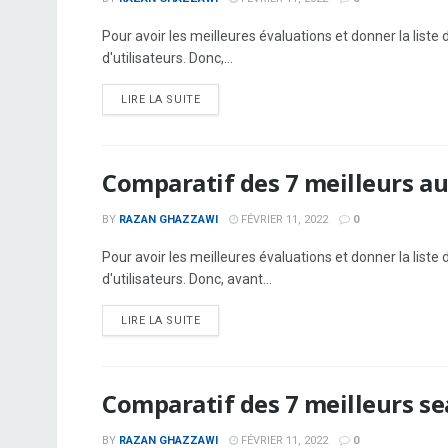
Pour avoir les meilleures évaluations et donner la list
d'utilisateurs. Donc,...
LIRE LA SUITE
Comparatif des 7 meilleurs a
BY
RAZAN GHAZZAWI
FÉVRIER 11, 2022
0
Pour avoir les meilleures évaluations et donner la lis
d'utilisateurs. Donc, avant...
LIRE LA SUITE
Comparatif des 7 meilleurs s
BY
RAZAN GHAZZAWI
FÉVRIER 11, 2022
0