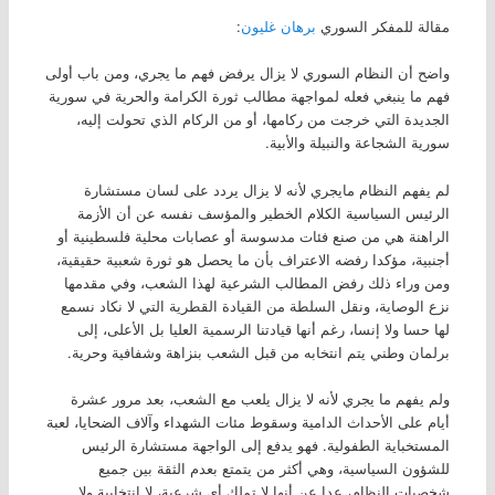
مقالة للمفكر السوري
برهان غليون
:
واضح أن النظام السوري لا يزال يرفض فهم ما يجري، ومن باب أولى
فهم ما ينبغي فعله لمواجهة مطالب ثورة الكرامة والحرية في سورية
الجديدة التي خرجت من ركامها، أو من الركام الذي تحولت إليه،
سورية الشجاعة والنبيلة والأبية.
لم يفهم النظام مايجري لأنه لا يزال يردد على لسان مستشارة
الرئيس السياسية الكلام الخطير والمؤسف نفسه عن أن الأزمة
الراهنة هي من صنع فئات مدسوسة أو عصابات محلية فلسطينية أو
أجنبية، مؤكدا رفضه الاعتراف بأن ما يحصل هو ثورة شعبية حقيقية،
ومن وراء ذلك رفض المطالب الشرعية لهذا الشعب، وفي مقدمها
نزع الوصاية، ونقل السلطة من القيادة القطرية التي لا نكاد نسمع
لها حسا ولا إنسا، رغم أنها قيادتنا الرسمية العليا بل الأعلى، إلى
برلمان وطني يتم انتخابه من قبل الشعب بنزاهة وشفافية وحرية.
ولم يفهم ما يجري لأنه لا يزال يلعب مع الشعب، بعد مرور عشرة
أيام على الأحداث الدامية وسقوط مئات الشهداء وآلاف الضحايا، لعبة
المستخباية الطفولية. فهو يدفع إلى الواجهة مستشارة الرئيس
للشؤون السياسية، وهي أكثر من يتمتع بعدم الثقة بين جميع
شخصيات النظام، عدا عن أنها لا تملك أي شرعية، لا انتخابية ولا