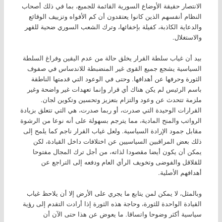
الانتصار حقيقة الأوضاع السورية القائمة للجميع، بما في ذلك أصحاب
النظام أنفسهم الذين كانوا يعتقدون أن كم الأفواه وتزييف الوقائع
والدعاية الكاذبة، كفيلة بإخفائها، وترك الشعب السوري ضحية للقهر
والاستغلال.
بيد أن غياب سلطة القرار يخلق حالة من عدم اليقين وفراغ السلطة
السياسية يشجع جميع القوى غير المنضبطة للاندساس في صفوف
الثورة وحرفها عن أهدافها. وحتى في الوعود التي قدمتها الناطقة
باسم الرئيس لم يكن هناك أي قرار وإنما تعهدات غير واضحة وغير
ملزمة تتحدث عن وعود والتزام بتعزيز وتحسين وتكوين لجان.
القرارات الوحيدة التي صدرت، أو ربما صدرت، هي التي تتعلق بزيادة
الرواتب والمنح المادية، مما يترجم بسهولة على أنه نوعا من الرشوة
مقابل جمود الإرادة السياسية. ولعل غياب القرار ناجم كما يلمح إلى
ذلك بعض المراقبين السياسيين عن اختلافات داخل القيادة، لكن
يمكن أن يكون أيضا مقصودا لذاته، من أجل ترك المجال مفتوحا
للقلاقل والفوضى وتخويف الرأي العام ودفعه إلى التراجع عن
أهدافهم الأصلية.
وبالمثل، لا يمكن لمن يتابع ما يجري على الأرض إلا أن يلاحظ غياب
القيادة الواحدة للثورة، وحاجة هذه الثورة إذا أرادت التقدم إلى رؤية
سياسية أكثر وضوحا واتساقا. ما يعوض عن هذا حتى الآن أن