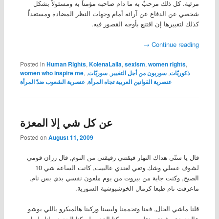
مرئية. كل ذلك مرحبٌ به ما دام صاحبه مؤمناً به ومسئولاً بشكل
شخصي عن الدفاع عن آرائه أمام وجهات النظر المضادة ومستعداً
كذلك لتغييرها إن اقتنع بأوجه القصور فيه.
→
Continue reading
Posted in
Human Rights
,
KolenaLaila
,
sexism
,
women rights
,
ذكوريّات
,
سوريون من أجل التغيير
,
سوريّات
,
,
women who inspire me
عنصرية القوانين العربية تجاه المرأة
,
عنصرية الشعوب ضدّ المرأة
عن كل شي إلا المعزة
Posted on
August 11, 2009
قال يا ستّي هداك النهار فيقتني رفيقتي من النوم, قال رزان قومي
لشوف غسلي وشك وتعي لعندي عالبيت, كانت الساعة شي 10
الصبح, وكنت جاية من بيروت من يوم ملعون نفسي بدي بس نام,
ماعرفت نام طبعا كرمال الخوشبوشية السورية.
قلنا ماشي الحال, فقنا وتحممنا ولبسنا وركبنا هالميكرو ياللي بوشو
عالجديدة. رفيقتي نقلت من سكنا القديم لسكنا الجديد, وانا طبعا من