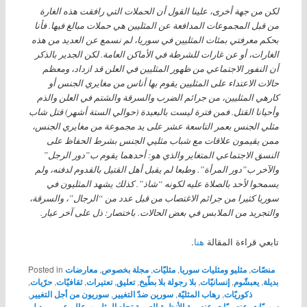
لكن من جهة أخرى، علينا القول أن الحملات التي رافقت هذه الغارة
من قبل المجموعات المدافعة عن المثليين هي حملات مبالغ فيها. فأنا
بحكم معرفتي بمئات المثليين في سوريا، لم نسمع عن العديد من هذه
الغارات، أو عن غارات للشرطة في الأماكن العامة. لكن الجدير بالذكر
أن النفور الاجتماعي من ظهور المثليين في العلن قد ازداد، ومعظم
حالات الاعتداء على المثليين يقوم بها أناس من مغايري الجنس أو
كارهي المثليين، من جرائم الضرب والسرقة والشتم في العلن والذم
وأحيانا القتل. فمن فترة ليست بالبعيدة (حوالي الستة أشهر) قتل شاب
مثلي الجنس بعمر التاسعة عشر على يد مجموعة من مغايري الجنس،
ممن يقيمون علاقات مع شباب مثليي الجنس بشرط الحفاظ على
النسق الاجتماعي المتغاير والذي هو: أحدهما يقوم ب”دور الرجل”
والآخر ب”دور المرأة”. وطبعا لم يقبل أهل القتيل بالقدوم لدفنه، ولم
يسمحوا لأحد بالصلاة عليه لكونه “شاذ”. كذلك يشهد المثليون في
سوريا كثيرا من جرائم الاغتصاب من قبل عدد من “الرجال”، والسرقة،
والتجريد من الملابس في بعض الحالات. باختصار: ذل على آخر عيار.
تابعي قراءة المقالة
هنا
.
منصّات
,
مثليو ومثليات سوريا
,
مثليّات
,
مجلة بخصوص
,
معارضات
Posted in
بديلة
,
يعبشّوم
,
إنسانيّات
,
بلا رجولة بلا بطّيخ
,
تعليق
,
تعتيرات
,
ثقافيّات
,
حرّيات
,
ذكوريّات
,
رهاب المثليّة
,
سورين ضدّ التغيير
,
سوريون من أجل التغيير
,
سوريّات
,
عنصريّات
,
عنصرية الأنظمة العربية تجاه المثليين
,
عالم عيربي بديل
,