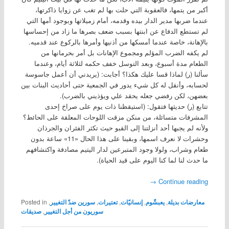
أكبر من يتمها، فالعقوبة التي حلت بها لم تغب عن زوايا ذاكرتها،
عندما ضربها مدير الدار بيده وقدمه، أمام زميلاتها وبوجود أمها التي
لم تستطع الدفاع عن ابنتها بسبب ضعف بصرها ما زاد من إحساسها
بالإهانة، خاصة عندما أمسكها من أذنيها وأمرها بالركوع عند قدميه.
لم يكفه الضرب المؤلم ومجموع الإهانات بل أمر بحرمانها من
الطعام مدة أسبوع، وبعد التوسل خفف حكمه لثلاثة أيام، وعندما
سألنا (ر) لماذا قسا عليك هكذا؟ أجابت: (يريدني أن أعمل جاسوسة
لحسابه، وأنقل له كل شيء يدور في الجمعية حتى أحاديث البنات بين
بعضهن، لكن رفضي جعله يحقد علي ويؤذيني بالضرب).
تتابع (ر) حديثها فتقول: (استيقظنا ذات يوم على صراخ إحدى
المشرفات متسائلة، من منكن مزقت اللوحات المعلقة على الحائط؟
ولأنه لم يجبها أحد أنزلتنا إلى القبو حيث تكثر الفئران والجرذان
وحشرات لا نعرف اسمها، وبقينا على هذا الحال «11» ساعة بدون
طعام وشراب، ولولا وجود المتبرعين لدار اليتيم مصادفة واكتشافهم
ما حدث لنا لما كنا اليوم على قيد الحياة).
→
Continue reading
معارضات بديلة
,
يعبشّوم
,
إنسانيّات
,
تعتيرات
,
سورين ضدّ التغيير
,
Posted in
سوريون من أجل التغيير
,
صديقات