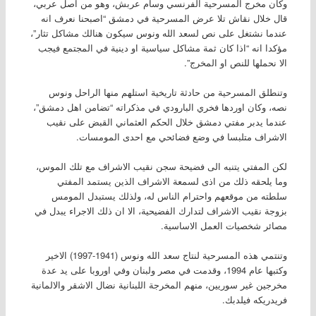
وكان مخرج المسرحية الفرنسي وسام عربش، وهو من اصل عربي،
قال خلال نقاش تلا عرض المسرحية في دمشق “اصبحنا نعرف انه
عندما نشتغل على نص لسعد الله ونوس سيكون هنالك مشاكل تثار”،
مؤكدا انه “اذا كان ثمة مشاكل سياسية او دينية في المجتمع فيجب
الا نحملها للنص او المخرج”.
وتنطلق المسرحية من حادثة تاريخية استلهم منها الراحل ونوس
نصه، وكان اوردها فخري البارودي في مذكراته “تضامن اهل دمشق”،
عندما يدبر مفتي دمشق خلال الحكم العثماني القبض على نقيب
الاشراف متلبسا في وضع فضائحي مع احدى المومسات.
لكن المفتي يتنبه الى فضيحة سجن نقيب الاشراف مع تلك الموس،
وما يلحقه ذلك من اذى لسمعة الاشراف الذين يستمد المفتي
سلطته من موقعهم واحترام الناس له، ولذلك يستبدل المومس
بزوجة نقيب الاشراف لتدارك الفضيحية، الا ان ذلك الاجراء يبدل في
مصائر شخصيات العمل الاساسية.
وتنتمي هذه المسرحية لنتاج سعد الله ونوس (1941-1997) الاخير
وكتبها عام 1994، وقدمت في مصر ولبنان وفي اوروبا على يد عدة
مخرجين غير سوريين، منهم المخرجة اللبنانية نضال الاشقر والالمانية
فريدريكه فيلدبك.