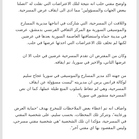
واوضح مفتي حلب انه نتيجة لتلك الاعتراضات التي نقلت له “اتصلنا
ببعض الجهات والمسؤولين” مما ادى الى ايقاف عرض المسرحية.
واللافت ان المسرحية، التي شاركت في انتاجها مديرية المسارح
والموسيقى السورية مع المركز الثقافي الفرنسي بدمشق، عرضت
في مدينة حماه واستضافتها العاصمة السورية بعدها في عرضين
لكنها لم تخلف تلك الاعتراضات التي احدثها عرضها في حلب.
وكان من المفترض ان تقدم المسرحية عرضين في حلب الا ان
عرضها الثاني، والاخير في سوريا، تم ايقافه.
من جهته اكد مدير المسارح والموسيقى في سوريا عجاج سليم
لوكالة فرانس برس ان مديريته “ليست مسؤولة عن ايقاف
المسرحية، وهي لم تتعاط باسلوب المنع طيلة عملها، كما ان نص
المسرحية منشور في سوريا”.
واضاف انه تم اعطاء بعض الملاحظات للمخرج بهدف “حماية العرض
ورعايته”، وتتركز تلك المحظات، بحسب سليم، على شخصية المفتي
في المسرحية، مؤكدا ان تلك الشخصية “هي شخصية مفتي مسرحي،
وليس المقصود بها اي مفتي آخر”.