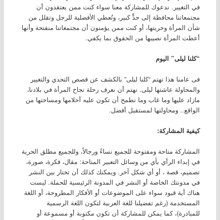
في التغيير. ندعوك للمشاركة معنا سواء كنت ممن يعتقدون أن
مجتمعاتنا محافظة إلى حدٍّ كبير، وتُعطي الأفضلية للرجل وتقلل من
شأن المرأة وحريتها، أو كنت ممن يؤمنون أن مجتمعاتنا منفتحة وأنها
أعطت المرأة نصيبها من الحقوق بما يكفي.
“كلنا ليلى” اليوم
فى عامنا هذا تهتم “كلنا ليلى” بالكشف عن قصص التحدي والتغيير
والمحاولة عاشتها ليلى. نهتم أن نعرف رحلة نجاح المرأة في بلادنا،
مازاد عليها وما غاب وما نطمح أن تكون عليه أحلامها ومساحتها من
الواقع.. ومحاولتها لمستقبل أفضل.
كيفية المشاركة:
المشاركة متاحة ومفتوحة للجميع نساءً ورجالاً، وللجميع مطلق الحرية
في إبداء الرأي بأي من وسائل التعبير المتاحة: مقال، فكرة، صورة،
تصميم، قصة ، أو أي شكل آخر. ويمكنك كذلك أن تختار بين النشر
في مدونتك الخاصة أو النشر في المدونة الرئيسية للحملة. ليست
هناك أية قيود سواء على الموضوعات أو الأفكار المطروحة، أو اللغة
المستخدمة (رغم تفضيلنا للغة العربية لتكون اللغة الرسمية
للمبادرة)، كما يمكن للمشاركة أن تكون مكتوبة أو مسموعة أو