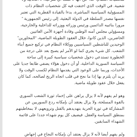
شعبية. في الوقت الذي اختفت فيه كل شخصيات النظام ذات
المسؤولية السياسية المباشرة، بدءا بالقيادة القطرية التي تعتبر
نفسها مصدر السلطة في الدولة البعثية، إلى رئيس الجمهورية ”
مرورا بنائبيه الدائمين ورئيس وزرائه ووزرائه للداخلية والخارجية،
ومسؤولي مجلس أمنه الوطني وقادة أجهزة الأمن الغائبين
الحاضرين، الذين كانوا، خلال العقود الطويلة الماضية، “المحاورين”
الوحيدين للناشطين السياسيين ووكلاء النظام في تركيع جميع أبناء
الشعب. كل شيء يجري كما لو الأمر لم يصبح بعد على درجة من
الخطورة تستدعي دخول شخصيات سياسية كبيرة إلى ساحة
السياسة السورية الداخلية، أو أن دخول هؤلاء يضفي طابعا جديا على
الأحداث، وربما على الوعود التي يقدمها النظام لكسب الوقت ولا
يريد أن يلتزم بها إذا ما نجح في قلب اتجاه الريح لصالحه، كما كان
يفعل خلال عقود طويلة ماضية.
وهو لم يفهم لأنه لا يزال يراهن على إخماد ثورة الشعب السوري
بالقوة المسلحة، ولا يزال يعتقد أن بإمكانه ردع السوريين عن
المشاركة في ثورة الحرية بتهديدهم بالقتل وترويعهم، لا بمخاطبتهم
بمنطق السياسة والعقل. فيضيف كل يوم شهداء جددا على قائمة
الشهداء السابقين.
ولم يفهم أيضا لأنه لا يزال يعتقد أن بإمكانه النجاح في إجهاض