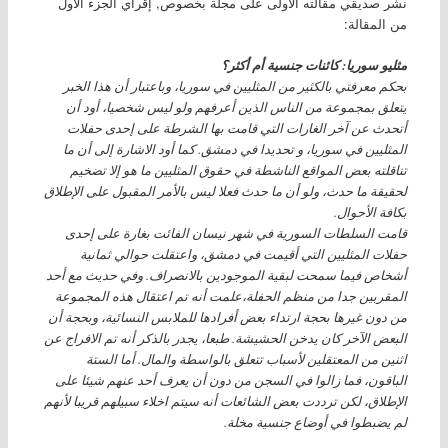
نشر صديقي مقالته الأولى على مجلة بخصوص, إقرأي الجزء الأول
من المقالة:
مثليو سوريا: كائنات جنسية أم أكثر؟
بحكم معرفتي بالكثير من المثليين في سوريا، وباعتبار أن هذا الخبر
يتعلق بمجموعة من الناس الذين أعرفهم ولو ليس شخصيا، أود أن
أتحدث عن آخر الغارات التي قامت بها الشرطة على إحدى حفلات
المثليين في سوريا، و تحديدا في دمشق. كما أود الاشارة إلى أن ما
تناقلته بعض المواقع الناشطة في حقوق المثليين ما هو إلا تضخيم
لحقيقة ما حدث، ولو أن ما حدث فعلا ليس بالأمر المقبول على الإطلاق
بكافة الأحوال.
قامت السلطات السورية في شهر نيسان الفائت بغارة على إحدى
حفلات المثليين التي أقيمت في دمشق، واعتقلت حوالي ثمانية
أشخاص فيما سمحت لبقية الموجودين بالانصراف. وفي حديث مع أحد
المقربين جدا من منظم الحفلة،علمت أنه تم اعتقال هذه المجموعة
من دون غيرها بحجة ارتداء بعض أفرادها للملابس النسائية، وبحجة أن
البعض الآخر كان يدخن الحشيشة. طبعا، يجدر بالذكر أنه تم الافراج عن
اثنين من المعتقلين لأسباب تتعلق بالواسطة والمال. أما الستة
الباقون، فما زالوا في السجن من دون أن يعرف أحد عنهم شيئا على
الإطلاق، لكن ترددت بعض الشائعات أنه سيتم اخلاء سبيلهم قريبا لأنهم
لم يضبطوا في أوضاع جنسية مخلة.