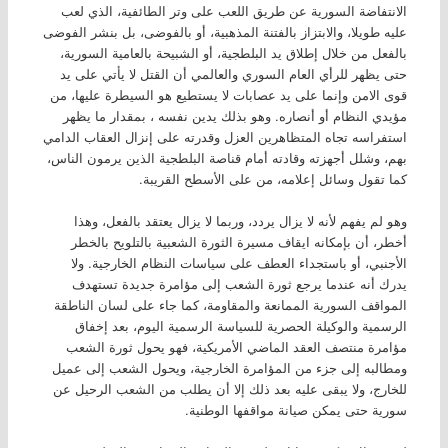
الانتفاضة السورية عن طريق اللعب على وتر الطائفية، الذي لعب
عليه طويلا، والابتزاز بالفتنة المذهبية، أو بالفوضى، بل بنشر الفوضى
بالفعل من خلال إطلاق يد البلطجية، أو الشبيحة بالعامية السورية،
حتى يظهر للرأي العام السوري والعالمي أن القتل لا يأتي على يد
قوى الامن وإنما على يد عصابات لا يستطيع هو السيطرة عليها، من
مؤيدي النظام أو أنصاره. وهو بذلك يدين نفسه ، بمقدار ما يظهر
استفراسه تجاه المتظاهرين العزل وقدرته على إنزال العقاب الدامي
بهم، وشلل أجهزته وقادته أمام قناصة البلطجية الذين يرمون الناس،
كما تقول وسائل إعلامه، من على الأسطح القريبة.
وهو لم يفهم لأنه لا يزال يردد، وربما لا يزال يعتقد بالفعل، وهذا
أخطر، أن بإمكانه ايقاف مسيرة الثورة الشعبية بالتلويح بالخطر
الأجنبي، أو باستجداء العطف على سياسات النظام الخارجية. ولا
يدرك أنه عندما يرجع ثورة الشعب إلى مؤامرة جديدة تستهدف
المواقف السورية الممانعة والمقاومة، كما جاء على لسان الناطقة
الرسمية والوكيلة الحصرية للسياسة الرسمية اليوم، بعد إخفاق
مؤامرة منتصف العقد الماضي الأمريكية، فهو يحول ثورة الشعب
ومطالبه إلى جزء من المؤامرة الخارجية، ويحول الشعب إلى عميل
للخارج، ولا يبقى عليه بعد ذلك إلا أن يطلب من الشعب الرحيل عن
سورية حتى يمكن صيانة مواقفها الوطنية.