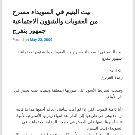
بيت اليتيم في السويداء مسرح
من العقوبات والشؤون الاجتماعية
جمهور يتفرج
Posted on
May 23, 2009
بيت اليتيم في السويداء مسرح من العقوبات والشؤون الاجتماعية
جمهور يتفرج
الكـاتبة:
رغدة العزيزي
وضعت الشريط الأسود على صورتها المعلقة وذهبت حيث تعيش في
دار الأيتام.
(أنا ذاهبة للموت، لكن إذا لم أمت سأقتل العالم أجمع) هذا ما قالته
(ر - د) وهي في طريقها إلى الدار بعد انتهاء زيارتها الأسبوعية لأمها.
فتاة أجبرها يتمها على العيش في جمعية الرعاية الاجتماعية في
السويداء (بيت اليتيم).
لم تقرر الموت كونها يتيمة الأب، لكن ما حدث لها في بيت اليتيم كان