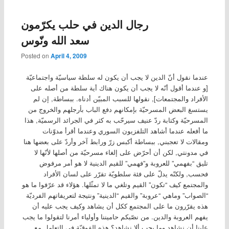
رجال الدين في حلب يكرّمون
سعد الله ونّوس
Posted on
April 4, 2009
عندما نقول أنّ الدين لا يجب أن يكون له سلطة سياسيّة واجتماعيّة
[و عندما أقول أنّه لا يجب أن يكون هناك أية سلطة من أصله على
الأفراد والمجتمعات], نقولها للسبب المبيّن أدناه. ببساطة, إن لم
يستسغ البعض المسرحيّة بإمكانهم دفع الباب بأرجلهم والخروج من
المسرحيّة وكتابة ردّ عنيف سيرحّب به كثر في الجرائد الرسميّة, هذا
ما أفعله عندما أشاهد التلفزيون السوري وعندما أقرأ مدوّنات
ومقالات لا تعجبني, ببساطة أكبس زرّ ورابط آخر وأردّ على بعضها هنا
في مدونتي, لكن أن أحرّض على إلغاء مسرحيّة من أصلها لأنّها لا
تليق “بفهمي” للعروبة و”فهمي” للقيم الدينية لا هو أمر مرفوض
فحسب, ولكنّه يدلّ على فئة سلطويّة تقرّر على لسان الأفراد
والمجتمع كيف “تكون” القيم وتلغي ما لا تمثّلها. هؤلاء قد عرّفوا ما هو
“الصواب” وماهي “عروبة” والقيم “الدينية” ونتيجة لتعريفاتهم الفرديّة
هذه يقرّرون ما على المجتمع ككل أن يشاهد وكيف يجب عليه أن
يفهم العروبة والدين. من نصّبكم حاميننا وأولياء أمرنا لتقولوا ما يجب
علينا أن نشاهد وما يجب ألا نشاهد؟ هذه الفوقيّة في التعامل مع