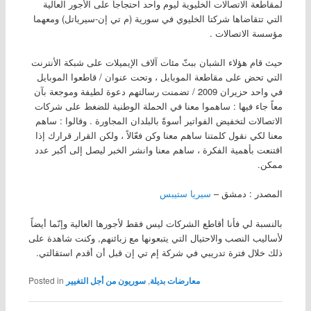
لمقاطعة الاتصالات الخليوية ليوم واحد احتجاجاً على الأجور العالية
التي تتقاضاها شركتا الخليوي في سورية (م تي إن-سيرياتل) ومعهما
مؤسسة الاتصالات .
حيث قام هؤلاء الشبان ببثّ مئات آلاف الإيميلات على شبكة الأنترنت
التي تحض على مقاطعة الموبايل ، وتحت عنوان / قاطعوا الموبايل
في واحد حزيران 2009 / تضمنت رسالتهم دعوة لطيفة وموجعة بآن
معاً جاء فيها : ساهموا معنا في الحملة الوطنية للضغط على شركات
الاتصالات لتخفيض الفواتير أسوةً بالبلدان المجاورة . وقالوا : ساهم
معنا لكي نقول كلمتنا ساهم معنا وكن فعّالاً ، ولكن القرار قرارك إذا
اقتنعت بأهمية الفكرة ، ساهم معنا وانشر الخبر ليصل إلى أكبر عدد
ممكن.
المصدر : دمشق –
سيريا ستيبس
بالنسبة لي فأنا أقاطع الشركات ليس فقط لأجورها العالية وإنّما أيضاً
لأساليب النصب والاحتيال التي يتبعونها مع زبائنهم, وكنت شاهدة على
ذلك خلال فترة تدريبي في شركة إم تي إن قبل أن أقدم استقالتي.
معارضات بديلة
,
سوريون من أجل التغيير
Posted in