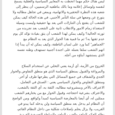
ليس هناك حكم مهما انحطت به المعايير السياسية والعقلية يسمح
لنفسه ولوسائل إعلامه وما بالك بناطقيه الرسميين، أن ينظر إلى
شعبه هذه النظرة التحقيرية والاتهامية، ويمعن في تجاهل مطالبه ولا
يتورع عن وضعها في سلة التآمر الأجنبي. في هذه الحالة كيف يمكن
للشعب أن يقتنع بأن التنازلات التي يعد بها حقيقية وليست وسيلة
لاستعداة زمام الامور والانقلاب ثانية على الشعب بعد تجريده من
ثورته الحالية؟ وكيف يمكن لهذا الشعب أن يثق بقيادة تؤكد كل يوم
عدم ثقتها به؟ ثم ما قمية هذا الحوار الذي يعد به النظام مع
“الجماهير” كما ورد على لسان الناطقة، وكيف يمكن له أن يبدأ إذا
اتهم الشعب سلفا بعمله على اجندة أجنبية تستهدف وطنه نفسه
الذي يستشهد أبناؤه من أجله.
الخروج من الأزمة، أي أزمة يعني التخلي عن استخدام السلاح
والمرواغة والقبول بمنطق السياسة الذي هو منطق التفاوض والحوار
الجدي والشفاف في جميع المسائل التي يطرحها طرف أو آخر.
ومنطق التفاوض والحوار السياسي يعني : الصدق في التعامل،
الاعتراف بالآخر وبمشروعيه مطالبه، الثقة به، أي الثقة بالشعب،
والاعتراف بشرعية احتجاجه، وقبول الحوار مع من يختارهم الشعب
ممثلين له، أي أيضا بالمعارضة السياسية كمبدأ وكواقع. ومن الواضح
أن النظام لم يدخل بعد منطق السياسة ولن يدخله كما يبدو في
القريب، ولا يزال يحلم بإصلاحات شكلية من داخل النظام القائم،
نظام الحكم الواحد والحزب الواحد والسلطة التعسفية الفردية