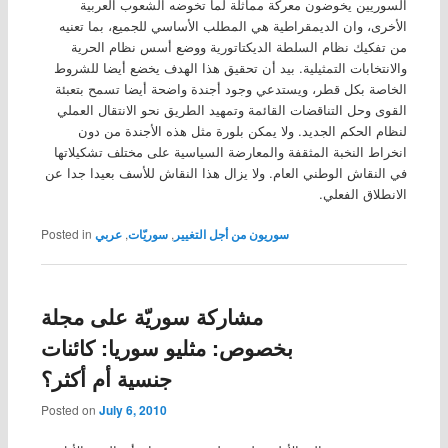
السوريين يخوضون معركة مماثلة لما تخوضه الشعوب العربية
الأخرى، وان الديمقراطية هي المطلب الأساسي للجميع، بما تعنيه
من تفكيك نظام السلطة الديكتاتورية ووضع أسس نظام الحرية
والانتخابات التمثيلية. بيد أن تحقيق هذا الهدف يخضع أيضا للشروط
الخاصة بكل قطر، ويستدعي وجود أجندة واضحة أيضا تسمح بتعبئة
القوى وحل التناقضات القائمة وتمهيد الطريق نحو الانتقال العملي
لنظام الحكم الجديد. ولا يمكن بلورة مثل هذه الأجندة من دون
انخراط النخبة المثقفة والمعارضة السياسية على مختلف تشكيلاتها
في النقاش الوطني العام. ولا يزال هذا النقاش للأسف بعيدا جدا عن
الانطلاق الفعلي.
سوريون من أجل التغيير
,
سوريّات
,
عربي
Posted in
مشاركة سوريّة على مجلة
بخصوص: مثليو سوريا: كائنات
جنسية أم أكثر؟
Posted on
July 6, 2010