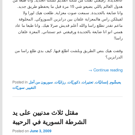
هدول العالم ياللي بضيعو شي 15 مرة قبل ما يحفظو طريق جديد.
وانا ضايعة بالجديدة, سمعت صوت معزاية, طلعت هيك لورا ولا
لقيتلكن راس هالمعزاية علقان بين درابزين السوزوكي, المخلوقة
ماعم تقدر تطلع راسا والله أعلم قديش صرلا هيك. وانا طبعا ما عاد
همني انو انا ضايعة بالجديدة ورفيقتي عم تستناني, المعزة علقان
راسا!
وقفت هيك بنص الطريق وبلشت اطلع فيها, كيف بدي طلع راسا من
الدرابزين؟
→
Continue reading
يعبشّوم
,
إنسانيّات
,
تعتيرات
,
ذكوريّات
,
رزانيّات
,
سوريون من أجل
Posted in
التغيير
,
سوريّات
مقتل ثلاث مدنيين على يد
الشرطة السورية في الرحيبة
Posted on
June 3, 2009