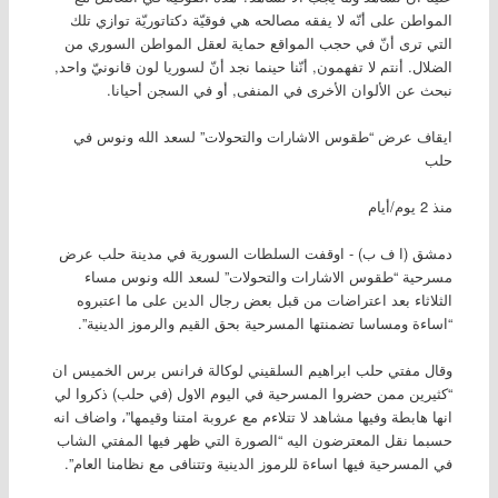
المواطن على أنّه لا يفقه مصالحه هي فوقيّة دكتاتوريّة توازي تلك
التي ترى أنّ في حجب المواقع حماية لعقل المواطن السوري من
الضلال. أنتم لا تفهمون, أنّنا حينما نجد أنّ لسوريا لون قانونيّ واحد,
نبحث عن الألوان الأخرى في المنفى, أو في السجن أحيانا.
ايقاف عرض “طقوس الاشارات والتحولات” لسعد الله ونوس في
حلب
منذ 2 يوم/أيام
دمشق (ا ف ب) - اوقفت السلطات السورية في مدينة حلب عرض
مسرحية “طقوس الاشارات والتحولات” لسعد الله ونوس مساء
الثلاثاء بعد اعتراضات من قبل بعض رجال الدين على ما اعتبروه
“اساءة ومساسا تضمنتها المسرحية بحق القيم والرموز الدينية”.
وقال مفتي حلب ابراهيم السلقيني لوكالة فرانس برس الخميس ان
“كثيرين ممن حضروا المسرحية في اليوم الاول (في حلب) ذكروا لي
انها هابطة وفيها مشاهد لا تتلاءم مع عروبة امتنا وقيمها”، واضاف انه
حسبما نقل المعترضون اليه “الصورة التي ظهر فيها المفتي الشاب
في المسرحية فيها اساءة للرموز الدينية وتتنافى مع نظامنا العام”.