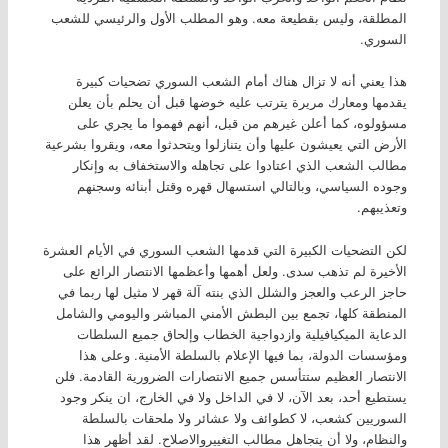
المطلقة، وليس بقطيعة معه. وهو المطلب الأول والرئيسي للشعب
السوري.
هذا يعني أنه لا تزال هناك أمام الشعب السوري تضحيات كبيرة
يقدمها ومعارك مريرة يترتب عليه خوضها قبل أن يحلم بأن يعلن
مسؤولوه، كما أعلن غيرهم من قبل، أنهم فهموا ما يجري على
الأرض التي يعيشون عليها وأن يتنازلوا ويتحدثوا معه، ويقروا بشرعية
مطالب الشعب الذي اعتادوا على تجاهله والاستخفاف به وإنكار
وجوده السياسي، وبالتالي استسهال قهره وقتل أبنائه وسجنهم
وتعذيبهم.
لكن التضحيات الكبيرة التي قدمها الشعب السوري في الأيام العشرة
الأخيرة لم تذهب سدى. ولعل أهمها وأعظمها الانتصار الرائع على
حاجز الرعب والعجز والشلل الذي بنته آلة قهر لا مثيل لها ربما في
المنطقة كلها، تجمع بين البطش الأمني المباشر واليومي والشامل
الدعاية الميكيافيلية وازدواجية الخطاب وإلحاق جميع السلطات
ومؤسسات الدولة، بما فيها الإعلام بالسلطة الأمنية. وعلى هذا
الانتصار العظيم ستتأسس جميع الانتصارات الضرورية القادمة. فلن
يستطيع أحد، بعد الآن، لا في الداخل ولا في الخارج، ان ينكر وجود
السوريين كشعب، لا كطوائف ولا عشائر ولا ملحقات بالسلطة
والنظام، ولا أن يتجاهل مطالب التغييروالاصلاح. لقد أظهر هذا