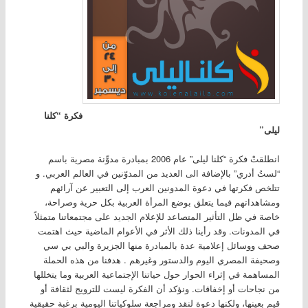
فكرة “كلنا
ليلى”
انطلقتْ فكرة “كلنا ليلى” عام 2006 بمبادرة مدوِّنة مصرية باسم
“لستُ أدري” بالإضافة الى العديد من المدوّنين في العالم العربي. و
تتلخص فكرتها في دعوة المدونين العرب إلى التعبير عن آرائهم
ومشاهداتهم فيما يتعلق بوضع المرأة العربية بكل حرية وصراحة،
خاصة في ظل التأثير المتصاعد للإعلام الجديد على مجتمعاتنا متمثلاً
في المدونات. وقد رأينا ذلك الأثر في الأعوام الماضية حيث اهتمت
صحف ووسائل إعلامية عدة بالمبادرة منها الجزيرة والبي بي سي
وصحيفة المصري اليوم والدستور وغيرهم . هدفنا من هذه الحملة
المساهمة في إثراء الحوار حول حياتنا الإجتماعية العربية وما يتخللها
من نجاحات أو إخفاقات. ونؤكد أن الفكرة ليست للترويج لثقافة أو
قيم بعينها، ولكنها دعوة لنقد ومراجعة سلوكياتنا اليومية برغبة حقيقية