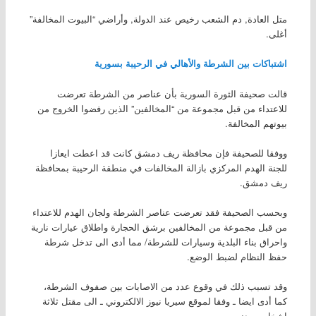
متل العادة, دم الشعب رخيص عند الدولة, وأراضي “البيوت المخالفة”
أغلى.
اشتباكات بين الشرطة والأهالي في الرحيبة بسورية
قالت صحيفة الثورة السورية بأن عناصر من الشرطة تعرضت
للاعتداء من قبل مجموعة من “المخالفين” الذين رفضوا الخروج من
بيوتهم المخالفة.
ووفقا للصحيفة فإن محافظة ريف دمشق كانت قد اعطت ايعازا
للجنة الهدم المركزي بازالة المخالفات في منطقة الرحيبة بمحافظة
ريف دمشق.
وبحسب الصحيفة فقد تعرضت عناصر الشرطة ولجان الهدم للاعتداء
من قبل مجموعة من المخالفين برشق الحجارة واطلاق عيارات نارية
واحراق بناء البلدية وسيارات للشرطة/ مما أدى الى تدخل شرطة
حفظ النظام لضبط الوضع.
وقد تسبب ذلك في وقوع عدد من الاصابات بين صفوف الشرطة،
كما أدى ايضا ـ وفقا لموقع سيريا نيوز الالكتروني ـ الى مقتل ثلاثة
اشخاص مدنيين.