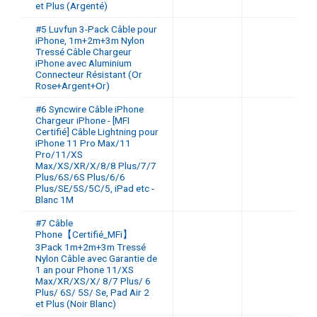
et Plus (Argenté)
#5 Luvfun 3-Pack Câble pour
iPhone, 1m+2m+3m Nylon
Tressé Câble Chargeur
iPhone avec Aluminium
Connecteur Résistant (Or
Rose+Argent+Or)
#6 Syncwire Câble iPhone
Chargeur iPhone - [MFI
Certifié] Câble Lightning pour
iPhone 11 Pro Max/11
Pro/11/XS
Max/XS/XR/X/8/8 Plus/7/7
Plus/6S/6S Plus/6/6
Plus/SE/5S/5C/5, iPad etc -
Blanc 1M
#7 Câble
Phone【Certifié_MFi】
3Pack 1m+2m+3m Tressé
Nylon Câble avec Garantie de
1 an pour Phone 11/XS
Max/XR/XS/X/ 8/7 Plus/ 6
Plus/ 6S/ 5S/ Se, Pad Air 2
et Plus (Noir Blanc)