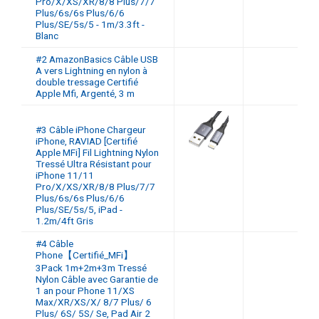
Pro/X/XS/XR/8/8 Plus/7/7
Plus/6s/6s Plus/6/6
Plus/SE/5s/5 - 1m/3.3ft -
Blanc
#2 AmazonBasics Câble USB
A vers Lightning en nylon à
double tressage Certifié
Apple Mfi, Argenté, 3 m
#3 Câble iPhone Chargeur
iPhone, RAVIAD [Certifié
Apple MFi] Fil Lightning Nylon
Tressé Ultra Résistant pour
iPhone 11/11
Pro/X/XS/XR/8/8 Plus/7/7
Plus/6s/6s Plus/6/6
Plus/SE/5s/5, iPad -
1.2m/4ft Gris
#4 Câble
Phone【Certifié_MFi】
3Pack 1m+2m+3m Tressé
Nylon Câble avec Garantie de
1 an pour Phone 11/XS
Max/XR/XS/X/ 8/7 Plus/ 6
Plus/ 6S/ 5S/ Se, Pad Air 2