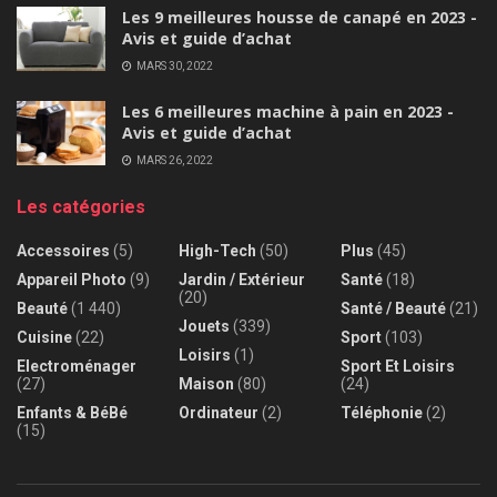
Les 9 meilleures housse de canapé en 2023 -
Avis et guide d’achat
MARS 30, 2022
Les 6 meilleures machine à pain en 2023 -
Avis et guide d’achat
MARS 26, 2022
Les catégories
Accessoires
(5)
High-Tech
(50)
Plus
(45)
Appareil Photo
(9)
Jardin / Extérieur
Santé
(18)
(20)
Beauté
(1 440)
Santé / Beauté
(21)
Jouets
(339)
Cuisine
(22)
Sport
(103)
Loisirs
(1)
Electroménager
Sport Et Loisirs
(27)
Maison
(80)
(24)
Enfants & BéBé
Ordinateur
(2)
Téléphonie
(2)
(15)