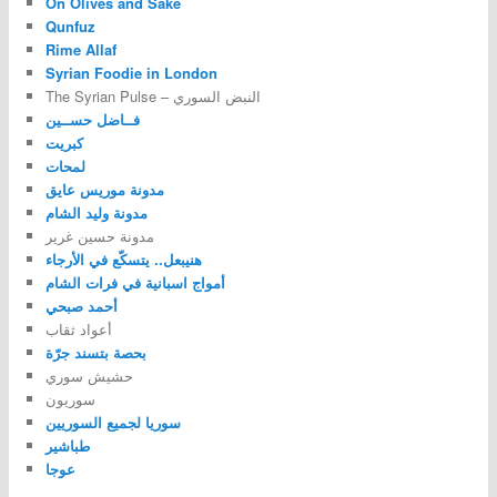
On Olives and Sake
Qunfuz
Rime Allaf
Syrian Foodie in London
The Syrian Pulse – النبض السوري
فــاضل حســين
كبريت
لمحات
مدونة موريس عايق
مدونة وليد الشام
مدونة حسين غرير
هنيبعل.. يتسكّع في الأرجاء
أمواج اسبانية في فرات الشام
أحمد صبحي
أعواد ثقاب
بحصة بتسند جرّة
حشيش سوري
سوريون
سوريا لجميع السوريين
طباشير
عوجا