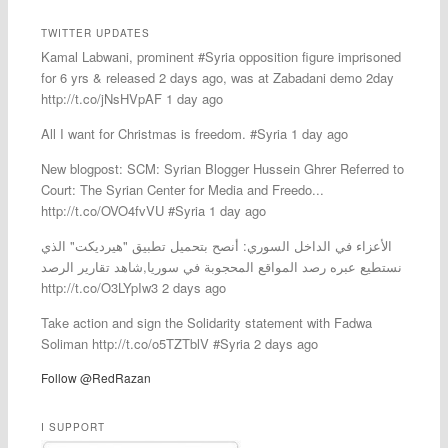
TWITTER UPDATES
Kamal Labwani, prominent #Syria opposition figure imprisoned
for 6 yrs & released 2 days ago, was at Zabadani demo 2day
http://t.co/jNsHVpAF 1 day ago
All I want for Christmas is freedom. #Syria 1 day ago
New blogpost: SCM: Syrian Blogger Hussein Ghrer Referred to
Court: The Syrian Center for Media and Freedo...
http://t.co/OVO4fvVU #Syria 1 day ago
الأعزاء في الداخل السوري: أنصح بتحميل تطبيق "هيرديكت" الذي
نستطيع عبره رصد المواقع المحجوبة في سوريا,شاهد تقارير الرصد
http://t.co/O3LYpIw3 2 days ago
Take action and sign the Solidarity statement with Fadwa
Soliman http://t.co/o5TZTblV #Syria 2 days ago
Follow @RedRazan
I SUPPORT