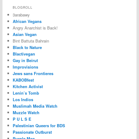
BLOGROLL
3arabawy
African Vegans
Angry Anarchist is Back!
Asian Vegan
Bint Battuta Bahrain
Black to Nature
Blactivegan
Gay in Beirut
Improvisions
Jews sans Frontieres
KABOBfest
Kitchen Activist
Lenin’s Tomb
Los Indios
Muslimah Media Watch
Muzzle Watch
P U L S E
Palestinian Queers for BDS
Passionate Outburst
Purple Mag