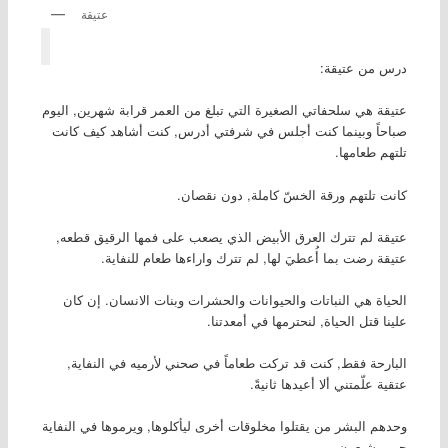
عتيقة
درس من عتيقة:
عتيقة هي سلحفاتي الصغيرة التي تبلغ من العمر قرابة شهرين, اليوم
صباحاً وبينما كنت أجلس في شرفتي أدرس, كنت أشاهد كيف كانت
تلتهم طعامها.
كانت تلتهم ورقة الخسّ كاملة, دون نقصان.
عتيقة لم تترك العرق الأبيض الذي يصعب على فمها الرقيق قطعه,
عتيقة رضت بما أُعطيَ لها, لم تترك واراءها طعام للنفاية.
الحياة هي النباتات والحيوانات والحشرات وبنات الانسان. إن كان
علينا قتل الحياة, لنحترمها في أمعدتنا.
البارحة فقط, كنت قد تركت طعاماً في صحني لأرميه في النفاية,
عتقية علّمتني ألا أعيدها ثانيةً.
وحدهم البشر من يقتلوا مخلوقات أخرى ليأكلوها, ويرموها في النفاية
حين يشبعون.