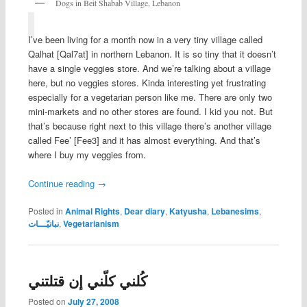
Dogs in Beit Shabab Village, Lebanon
I’ve been living for a month now in a very tiny village called
Qalhat [Qal7at] in northern Lebanon. It is so tiny that it doesn’t
have a single veggies store. And we’re talking about a village
here, but no veggies stores. Kinda interesting yet frustrating
especially for a vegetarian person like me. There are only two
mini-markets and no other stores are found. I kid you not. But
that’s because right next to this village there’s another village
called Fee’ [Fee3] and it has almost everything. And that’s
where I buy my veggies from.
Continue reading
→
Posted in
Animal Rights
,
Dear diary
,
Katyusha
,
Lebanesims
,
نباتيّـــات
,
Vegetarianism
كُلني كلّني إن قتلتني
Posted on
July 27, 2008