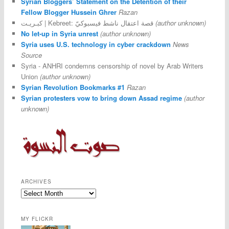
Syrian Bloggers’ Statement on the Detention of their
Fellow Blogger Hussein Ghrer
Razan
كبـريـت | Kebreet: قصة اعتقال ناشط فيسبوكيّ
(author unknown)
No let-up in Syria unrest
(author unknown)
Syria uses U.S. technology in cyber crackdown
News
Source
Syria - ANHRI condemns censorship of novel by Arab Writers
Union
(author unknown)
Syrian Revolution Bookmarks #1
Razan
Syrian protesters vow to bring down Assad regime
(author
unknown)
ARCHIVES
MY FLICKR