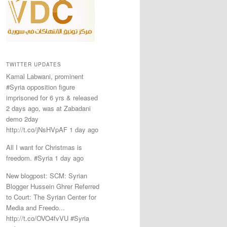
TWITTER UPDATES
Kamal Labwani, prominent
#Syria opposition figure
imprisoned for 6 yrs & released
2 days ago, was at Zabadani
demo 2day
http://t.co/jNsHVpAF 1 day ago
All I want for Christmas is
freedom. #Syria 1 day ago
New blogpost: SCM: Syrian
Blogger Hussein Ghrer Referred
to Court: The Syrian Center for
Media and Freedo...
http://t.co/OVO4fvVU #Syria