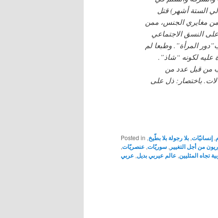
الي الستة أشهر) قتل
من مغايري الجنس، ممن
لى النسق الاجتماعي
”دور المرأة”. وطبعا لم
ة عليه لكونه “شاذ”.
ب من قبل عدد من
لات. باختصار: ذل على
,
إنسانيّات
,
بلا رجولة بلا بطّيخ
,
Posted in
يون من أجل التغيير
,
سوريّات
,
عنصريّات
,
ية تجاه المثليين
,
عالم عيربي بديل
,
عربي