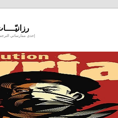
Razaniyyat - رزانيّـــ
إحدى ممارساتي النرجسيّ