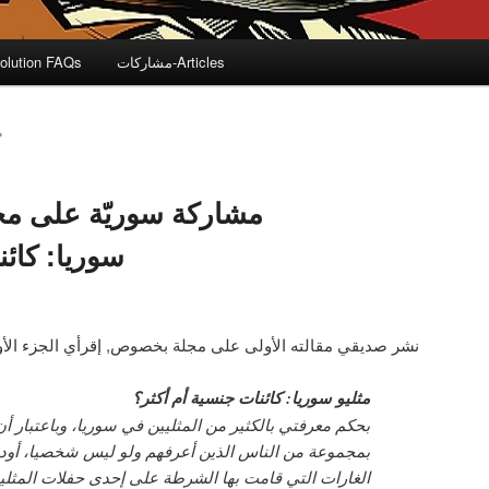
مشاركات-Articles
olution FAQs
م
مشاركة سوريّة على مج
سوريا: كائن
نشر صديقي مقالته الأولى على مجلة بخصوص, إقرأي الجزء الأو
مثليو سوريا: كائنات جنسية أم أكثر؟
بحكم معرفتي بالكثير من المثليين في سوريا، وباعتبار أن
بمجموعة من الناس الذين أعرفهم ولو ليس شخصيا، أود
الغارات التي قامت بها الشرطة على إحدى حفلات المثليي