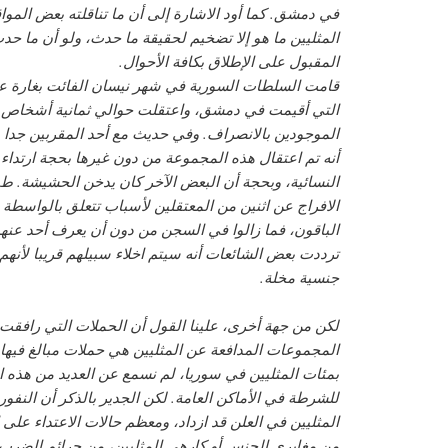
في دمشق. كما أود الاشارة إلى أن ما تناقلته بعض المو
المثليين ما هو إلا تضخيم لحقيقة ما حدث، ولو أن ما حدث
المقبول على الإطلاق بكافة الأحوال.
قامت السلطات السورية في شهر نيسان الفائت بغارة عل
التي أقيمت في دمشق، واعتقلت حوالي ثمانية أشخاص 
الموجودين بالانصراف. وفي حديث مع أحد المقربين جدا
أنه تم اعتقال هذه المجموعة من دون غيرها بحجة ارتداء
النسائية، وبحجة أن البعض الآخر كان يدخن الحشيشة. طبعا
الافراج عن اثنين من المعتقلين لأسباب تتعلق بالواسطة و
الباقون، فما زالوا في السجن من دون أن يعرف أحد عنهم
ترددت بعض الشائعات أنه سيتم اخلاء سبيلهم قريبا لأنه
جنسية مخلة.
لكن من جهة أخرى، علينا القول أن الحملات التي رافقت 
المجموعات المدافعة عن المثليين هي حملات مبالغ فيها.
بمئات المثليين في سوريا، لم نسمع عن العديد من هذه ا
للشرطة في الأماكن العامة. لكن الجدير بالذكر أن النفو
المثليين في العلن قد ازداد، ومعظم حالات الاعتداء على ا
من مغايري الجنس أو كارهي المثليين، من جرائم الضرب