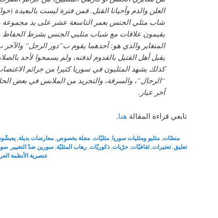
العلن والذم وأحيانا القتل. فمن فترة ليست بالبعيدة (حو
شاب مثلي الجنس بعمر التاسعة عشر على يد مجموعة 
يقيمون علاقات مع شباب مثليي الجنس بشرط الحفاظ ع
المتغاير والذي هو: أحدهما يقوم ب”دور الرجل” والآخر ب
يقبل أهل القتيل بالقدوم لدفنه، ولم يسمحوا لأحد بالصلا
كذلك يشهد المثليون في سوريا كثيرا من جرائم الاغتصا
“الرجال”، والسرقة، والتجريد من الملابس في بعض الحا
آخر عيار.
تابعي قراءة المقالة
هنا
.
منصّات
,
مثليو ومثليات سوريا
,
مثليّات
,
مجلة بخصوص
,
معارضات بديلة
,
يعبشّوم
تعليق
,
تعتيرات
,
ثقافيّات
,
حرّيات
,
ذكوريّات
,
رهاب المثليّة
,
سورين ضدّ التغيير
,
سور
عنصرية الأنظمة العرب