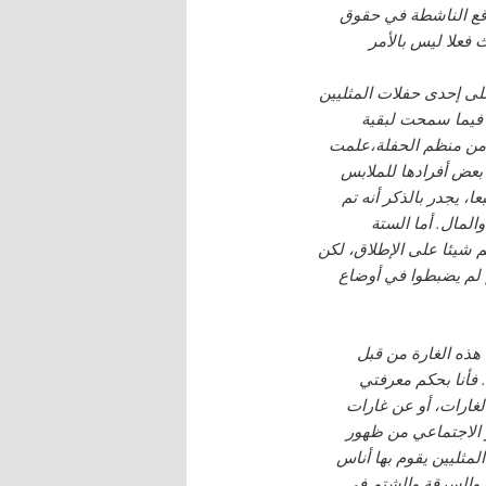
اقع الناشطة في حقوق
 فعلا ليس بالأمر
ى إحدى حفلات المثليين
فيما سمحت لبقية
 من منظم الحفلة،علمت
 بعض أفرادها للملابس
، يجدر بالذكر أنه تم
المال. أما الستة
 شيئا على الإطلاق، لكن
م لم يضبطوا في أوضاع
هذه الغارة من قبل
 فأنا بحكم معرفتي
لغارات، أو عن غارات
ر الاجتماعي من ظهور
لمثليين يقوم بها أناس
 والسرقة والشتم في