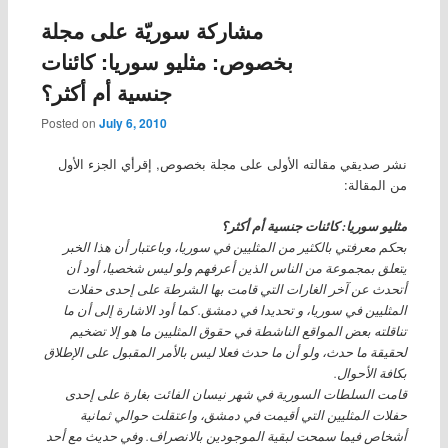
مشاركة سوريّة على مجلة
بخصوص: مثليو سوريا: كائنات
جنسية أم أكثر؟
Posted on
July 6, 2010
نشر صديقي مقالته الأولى على مجلة بخصوص, إقرأي الجزء الأول
من المقالة:
مثليو سوريا: كائنات جنسية أم أكثر؟
بحكم معرفتي بالكثير من المثليين في سوريا، وباعتبار أن هذا الخبر
يتعلق بمجموعة من الناس الذين أعرفهم ولو ليس شخصيا، أود أن
أتحدث عن آخر الغارات التي قامت بها الشرطة على إحدى حفلات
المثليين في سوريا، و تحديدا في دمشق. كما أود الاشارة إلى أن ما
تناقلته بعض المواقع الناشطة في حقوق المثليين ما هو إلا تضخيم
لحقيقة ما حدث، ولو أن ما حدث فعلا ليس بالأمر المقبول على الإطلاق
بكافة الأحوال.
قامت السلطات السورية في شهر نيسان الفائت بغارة على إحدى
حفلات المثليين التي أقيمت في دمشق، واعتقلت حوالي ثمانية
أشخاص فيما سمحت لبقية الموجودين بالانصراف. وفي حديث مع أحد