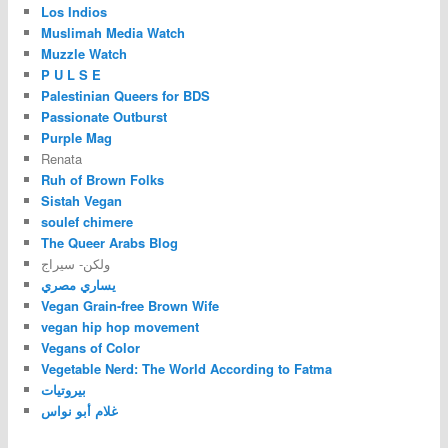
Los Indios
Muslimah Media Watch
Muzzle Watch
P U L S E
Palestinian Queers for BDS
Passionate Outburst
Purple Mag
Renata
Ruh of Brown Folks
Sistah Vegan
soulef chimere
The Queer Arabs Blog
ولكن- سيراج
يساري مصري
Vegan Grain-free Brown Wife
vegan hip hop movement
Vegans of Color
Vegetable Nerd: The World According to Fatma
بيروتيات
غلام أبو نواس