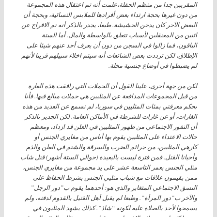
المقربين جدا من منظم الحفلة،علمت أنه تم اعتقال هذه المجموعة
من دون غيرها بحجة ارتداء بعض أفرادها للملابس النسائية، وبحجة أن
البعض الآخر كان يدخن الحشيشة. طبعا، يجدر بالذكر أنه تم الافراج عن
اثنين من المعتقلين لأسباب تتعلق بالواسطة والمال. أما الستة
الباقون، فما زالوا في السجن من دون أن يعرف أحد عنهم شيئا على
الإطلاق، لكن ترددت بعض الشائعات أنه سيتم اخلاء سبيلهم قريبا لأنهم
لم يضبطوا في أوضاع جنسية مخلة.
لكن من جهة أخرى، علينا القول أن الحملات التي رافقت هذه الغارة
من قبل المجموعات المدافعة عن المثليين هي حملات مبالغ فيها. فأنا
بحكم معرفتي بمئات المثليين في سوريا، لم نسمع عن العديد من هذه
الغارات، أو عن غارات للشرطة في الأماكن العامة. لكن الجدير بالذكر
أن النفور الاجتماعي من ظهور المثليين في العلن قد ازداد، ومعظم
حالات الاعتداء على المثليين يقوم بها أناس من مغايري الجنس أو
كارهي المثليين، من جرائم الضرب والسرقة والشتم في العلن والذم
وأحيانا القتل. فمن فترة ليست بالبعيدة (حوالي الستة أشهر) قتل شاب
مثلي الجنس بعمر التاسعة عشر على يد مجموعة من مغايري الجنس،
ممن يقيمون علاقات مع شباب مثليي الجنس بشرط الحفاظ على
النسق الاجتماعي المتغاير والذي هو: أحدهما يقوم ب”دور الرجل”
والآخر ب”دور المرأة”. وطبعا لم يقبل أهل القتيل بالقدوم لدفنه، ولم
يسمحوا لأحد بالصلاة عليه لكونه “شاذ”. كذلك يشهد المثليون في