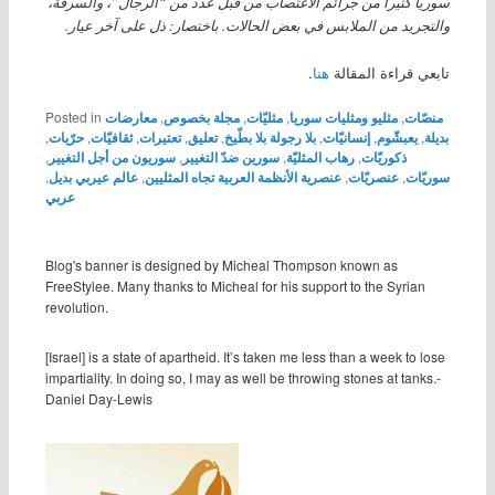
سوريا كثيرا من جرائم الاغتصاب من قبل عدد من “الرجال”، والسرقة،
والتجريد من الملابس في بعض الحالات. باختصار: ذل على آخر عيار.
تابعي قراءة المقالة
هنا
.
منصّات
,
مثليو ومثليات سوريا
,
مثليّات
,
مجلة بخصوص
,
معارضات
Posted in
بديلة
,
يعبشّوم
,
إنسانيّات
,
بلا رجولة بلا بطّيخ
,
تعليق
,
تعتيرات
,
ثقافيّات
,
حرّيات
,
ذكوريّات
,
رهاب المثليّة
,
سورين ضدّ التغيير
,
سوريون من أجل التغيير
,
سوريّات
,
عنصريّات
,
عنصرية الأنظمة العربية تجاه المثليين
,
عالم عيربي بديل
,
عربي
Blog's banner is designed by Micheal Thompson known as
FreeStylee. Many thanks to Micheal for his support to the Syrian
revolution.
[Israel] is a state of apartheid. It’s taken me less than a week to lose
impartiality. In doing so, I may as well be throwing stones at tanks.-
Daniel Day-Lewis