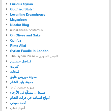
Furious Syrian
Gottfried Stutz!
Levantine Dreamhouse
Maysaloon
Nidalat Blog
nuffsilence's posterous
On Olives and Sake
Qunfuz
Rime Allaf
Syrian Foodie in London
The Syrian Pulse – النبض السوري
فــاضل حســين
كبريت
لمحات
مدونة موريس عايق
مدونة وليد الشام
مدونة حسين غرير
هنيبعل.. يتسكّع في الأرجاء
أمواج اسبانية في فرات الشام
أحمد صبحي
أعواد ثقاب