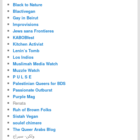
Black to Nature
Blactivegan
Gay in Beirut
Improvisions
Jews sans Frontieres
KABOBfest
Kitchen Activist
Lenin’s Tomb
Los Indios
Muslimah Media Watch
Muzzle Watch
P U L S E
Palestinian Queers for BDS
Passionate Outburst
Purple Mag
Renata
Ruh of Brown Folks
Sistah Vegan
soulef chimere
The Queer Arabs Blog
ولكن- سيراج