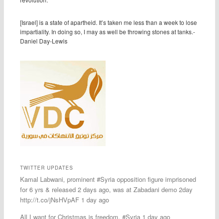
[Israel] is a state of apartheid. It’s taken me less than a week to lose
impartiality. In doing so, I may as well be throwing stones at tanks.-
Daniel Day-Lewis
TWITTER UPDATES
Kamal Labwani, prominent #Syria opposition figure imprisoned
for 6 yrs & released 2 days ago, was at Zabadani demo 2day
http://t.co/jNsHVpAF 1 day ago
All I want for Christmas is freedom. #Syria 1 day ago