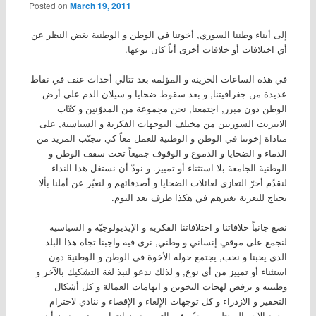
Posted on
March 19, 2011
إلى أبناء وطننا السوري, أخوتنا في الوطن و الوطنية بغض النظر عن
أي اختلافات أو خلافات أخرى أياً كان نوعها.
في هذه الساعات الحزينة و المؤلمة بعد تتالي أحداث عنف في نقاط
عديدة من جغرافيتنا, و بعد سقوط ضحايا و سيلان الدم على أرض
الوطن دون مبرر, اجتمعنا, نحن مجموعة من المدوّنين و كتّاب
اﻻنترنت السوريين من مختلف التوجهات الفكرية و السياسية, على
مناداة إخوتنا في الوطن و الوطنية للعمل معاً كي نتجنّب المزيد من
الدماء و الضحايا و الدموع و الوقوف جميعاً تحت سقف الوطن و
الوطنية الجامعة بلا استثناء أو تمييز. و نودّ أن نستغل هذا النداء
لنقدّم أحرّ التعازي لعائلات الضحايا و أصدقائهم و لنعبّر عن أملنا بألا
نحتاج للتعزية بغيرهم في هكذا ظرف بعد اليوم.
نضع جانباً خلافاتنا و اختلافاتنا الفكرية و الإيديولوجيّة و السياسية
لنجمع على موقفٍ إنساني و وطني, نرى فيه واجبنا تجاه هذا البلد
الذي يحبنا و نحب, يجتمع حوله الأخوة في الوطن و الوطنية دون
استثناء أو تمييز من أي نوع, و لذلك ندعو لنبذ لغة التشكيك بالآخر و
وطنيته و نرفض لهجات التخوين و اتهامات العمالة و كل أشكال
التحقير و اﻻزدراء و كل توجهات الإلغاء و الإقصاء و ننادي ﻻحترام
وجود الآخر المختلف و حقّه في التعبير دون انتقاص منه و دون أن