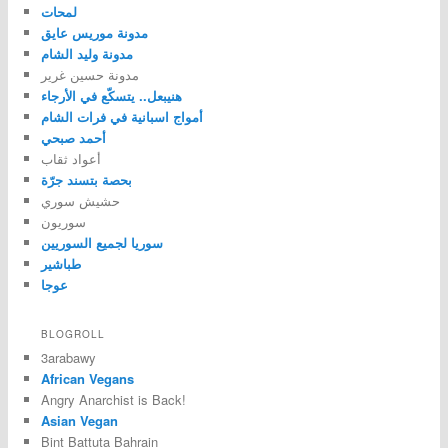
لمحات
مدونة موريس عايق
مدونة وليد الشام
مدونة حسين غرير
هنيبعل.. يتسكّع في الأرجاء
أمواج اسبانية في فرات الشام
أحمد صبحي
أعواد ثقاب
بحصة بتسند جرّة
حشيش سوري
سوريون
سوريا لجميع السوريين
طباشير
عوجا
BLOGROLL
3arabawy
African Vegans
Angry Anarchist is Back!
Asian Vegan
Bint Battuta Bahrain