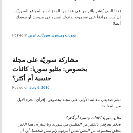
(هذا النص يُنشر بالتزامن في عدد من المدوّنات و المواقع السوريّة,
إن كنت موافقاً على مضمونه ندعوك لنشره في مدونتك أو موقعك
أيضاً)
مدونات ومدونون
,
سوريّات
,
عربي
Posted in
مشاركة سوريّة على مجلة
بخصوص: مثليو سوريا: كائنات
جنسية أم أكثر؟
Posted on
July 6, 2010
نشر صديقي مقالته الأولى على مجلة بخصوص, إقرأي الجزء الأول
من المقالة:
مثليو سوريا: كائنات جنسية أم أكثر؟
بحكم معرفتي بالكثير من المثليين في سوريا، وباعتبار أن هذا الخبر
يتعلق بمجموعة من الناس الذين أعرفهم ولو ليس شخصيا، أود أن