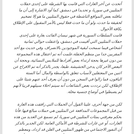
أتحدث عن آخر الغارات التي قامت بها الشرطة على إحدى حفلات
المثليين في سوريا، و تحديدا في دمشق. كما أود الاشارة إلى أن ما
تناقلته بعض المواقع الناشطة في حقوق المثليين ما هو إلا تضخيم
لحقيقة ما حدث، ولو أن ما حدث فعلا ليس بالأمر المقبول على الإطلاق
بكافة الأحوال.
قامت السلطات السورية في شهر نيسان الفائت بغارة على إحدى
حفلات المثليين التي أقيمت في دمشق، واعتقلت حوالي ثمانية
أشخاص فيما سمحت لبقية الموجودين بالانصراف. وفي حديث مع أحد
المقربين جدا من منظم الحفلة،علمت أنه تم اعتقال هذه المجموعة
من دون غيرها بحجة ارتداء بعض أفرادها للملابس النسائية، وبحجة أن
البعض الآخر كان يدخن الحشيشة. طبعا، يجدر بالذكر أنه تم الافراج عن
اثنين من المعتقلين لأسباب تتعلق بالواسطة والمال. أما الستة
الباقون، فما زالوا في السجن من دون أن يعرف أحد عنهم شيئا على
الإطلاق، لكن ترددت بعض الشائعات أنه سيتم اخلاء سبيلهم قريبا لأنهم
لم يضبطوا في أوضاع جنسية مخلة.
لكن من جهة أخرى، علينا القول أن الحملات التي رافقت هذه الغارة
من قبل المجموعات المدافعة عن المثليين هي حملات مبالغ فيها. فأنا
بحكم معرفتي بمئات المثليين في سوريا، لم نسمع عن العديد من هذه
الغارات، أو عن غارات للشرطة في الأماكن العامة. لكن الجدير بالذكر
أن النفور الاجتماعي من ظهور المثليين في العلن قد ازداد، ومعظم