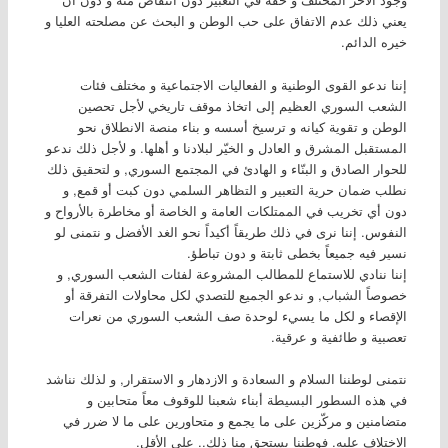
يعني ذلك عدم اﻻتفاق على حب الوطن و البحث عن مصلحته العليا و
خيره الدائم.
إننا ندعو القوى الوطنية و الفعاليات اﻻجتماعية و مختلف فئات
الشعب السوري العظيم إلى اتخاذ موقف تاريخي ﻷجل تحصين
الوطن و تقوية كيانه و ترسيخ أسسه و بناء منصة اﻻنطلاق نحو
المستقبل المشرق و العادل و الخيّر لبلادنا و أهلها. و لأجل ذلك ندعو
للحوار الصادق و البنّاء و الهادئ في المجتمع السوري, و لتحقيق ذلك
نطلب ضمان حرية التعبير و التظاهر السلمي دون كبت أو قمع, و
دون أي تخريب في الممتلكات العامة و الخاصة أو مخاطرة بالأرواح و
النفوس. إننا نرى في ذلك طريقاً أكيداً نحو الغد الأفضل و نتمنى لو
نسير فيه جميعاً بخطى ثابتة و دون تباطؤ.
إننا ننادي للاستماع للمطالب المشروعة لفئات الشعب السوري, و
خصوصاً الشباب, و ندعو الجميع للتصدي لكل محاولات التفرقة أو
الإقصاء و لكل ما يسيء لوحدة صف الشعب السوري من نعرات
تعصبية و طائفية و عرقية.
نتمنى لوطننا السلام و السعادة و الازدهار و اﻻستقرار, و لذلك نناشد
في هذه السطور البسيطة أبناء شعبنا للوقوف معاً متحابين و
متضامنين و مركّزين على ما يجمع و متحاورين على ما ﻻ ضرر في
اﻻختلاف عليه. فوطننا يستحق منا ذلك.. على الأقل.