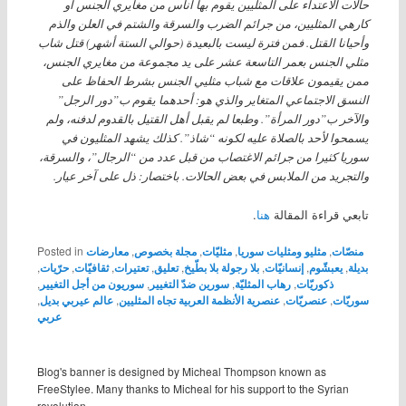
حالات الاعتداء على المثليين يقوم بها أناس من مغايري الجنس أو
كارهي المثليين، من جرائم الضرب والسرقة والشتم في العلن والذم
وأحيانا القتل. فمن فترة ليست بالبعيدة (حوالي الستة أشهر) قتل شاب
مثلي الجنس بعمر التاسعة عشر على يد مجموعة من مغايري الجنس،
ممن يقيمون علاقات مع شباب مثليي الجنس بشرط الحفاظ على
النسق الاجتماعي المتغاير والذي هو: أحدهما يقوم ب”دور الرجل”
والآخر ب”دور المرأة”. وطبعا لم يقبل أهل القتيل بالقدوم لدفنه، ولم
يسمحوا لأحد بالصلاة عليه لكونه “شاذ”. كذلك يشهد المثليون في
سوريا كثيرا من جرائم الاغتصاب من قبل عدد من “الرجال”، والسرقة،
والتجريد من الملابس في بعض الحالات. باختصار: ذل على آخر عيار.
تابعي قراءة المقالة
هنا
.
منصّات
,
مثليو ومثليات سوريا
,
مثليّات
,
مجلة بخصوص
,
معارضات
Posted in
بديلة
,
يعبشّوم
,
إنسانيّات
,
بلا رجولة بلا بطّيخ
,
تعليق
,
تعتيرات
,
ثقافيّات
,
حرّيات
,
ذكوريّات
,
رهاب المثليّة
,
سورين ضدّ التغيير
,
سوريون من أجل التغيير
,
سوريّات
,
عنصريّات
,
عنصرية الأنظمة العربية تجاه المثليين
,
عالم عيربي بديل
,
عربي
Blog's banner is designed by Micheal Thompson known as
FreeStylee. Many thanks to Micheal for his support to the Syrian
revolution.