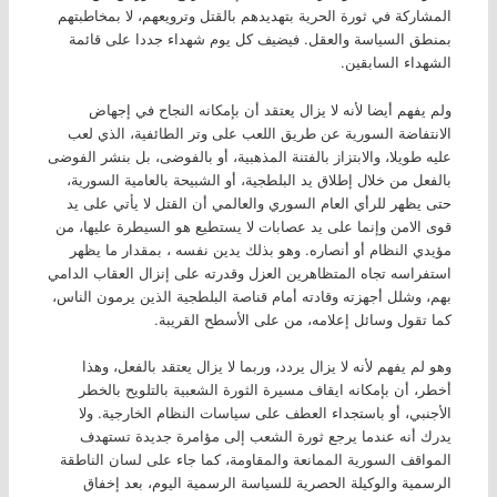
المشاركة في ثورة الحرية بتهديدهم بالقتل وترويعهم، لا بمخاطبتهم
بمنطق السياسة والعقل. فيضيف كل يوم شهداء جددا على قائمة
الشهداء السابقين.
ولم يفهم أيضا لأنه لا يزال يعتقد أن بإمكانه النجاح في إجهاض
الانتفاضة السورية عن طريق اللعب على وتر الطائفية، الذي لعب
عليه طويلا، والابتزاز بالفتنة المذهبية، أو بالفوضى، بل بنشر الفوضى
بالفعل من خلال إطلاق يد البلطجية، أو الشبيحة بالعامية السورية،
حتى يظهر للرأي العام السوري والعالمي أن القتل لا يأتي على يد
قوى الامن وإنما على يد عصابات لا يستطيع هو السيطرة عليها، من
مؤيدي النظام أو أنصاره. وهو بذلك يدين نفسه ، بمقدار ما يظهر
استفراسه تجاه المتظاهرين العزل وقدرته على إنزال العقاب الدامي
بهم، وشلل أجهزته وقادته أمام قناصة البلطجية الذين يرمون الناس،
كما تقول وسائل إعلامه، من على الأسطح القريبة.
وهو لم يفهم لأنه لا يزال يردد، وربما لا يزال يعتقد بالفعل، وهذا
أخطر، أن بإمكانه ايقاف مسيرة الثورة الشعبية بالتلويح بالخطر
الأجنبي، أو باستجداء العطف على سياسات النظام الخارجية. ولا
يدرك أنه عندما يرجع ثورة الشعب إلى مؤامرة جديدة تستهدف
المواقف السورية الممانعة والمقاومة، كما جاء على لسان الناطقة
الرسمية والوكيلة الحصرية للسياسة الرسمية اليوم، بعد إخفاق