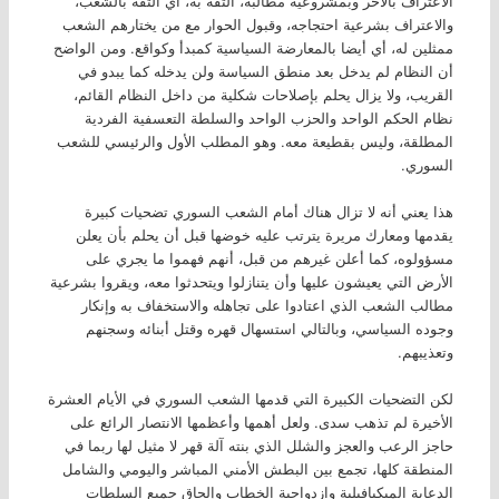
الاعتراف بالآخر وبمشروعيه مطالبه، الثقة به، أي الثقة بالشعب،
والاعتراف بشرعية احتجاجه، وقبول الحوار مع من يختارهم الشعب
ممثلين له، أي أيضا بالمعارضة السياسية كمبدأ وكواقع. ومن الواضح
أن النظام لم يدخل بعد منطق السياسة ولن يدخله كما يبدو في
القريب، ولا يزال يحلم بإصلاحات شكلية من داخل النظام القائم،
نظام الحكم الواحد والحزب الواحد والسلطة التعسفية الفردية
المطلقة، وليس بقطيعة معه. وهو المطلب الأول والرئيسي للشعب
السوري.
هذا يعني أنه لا تزال هناك أمام الشعب السوري تضحيات كبيرة
يقدمها ومعارك مريرة يترتب عليه خوضها قبل أن يحلم بأن يعلن
مسؤولوه، كما أعلن غيرهم من قبل، أنهم فهموا ما يجري على
الأرض التي يعيشون عليها وأن يتنازلوا ويتحدثوا معه، ويقروا بشرعية
مطالب الشعب الذي اعتادوا على تجاهله والاستخفاف به وإنكار
وجوده السياسي، وبالتالي استسهال قهره وقتل أبنائه وسجنهم
وتعذيبهم.
لكن التضحيات الكبيرة التي قدمها الشعب السوري في الأيام العشرة
الأخيرة لم تذهب سدى. ولعل أهمها وأعظمها الانتصار الرائع على
حاجز الرعب والعجز والشلل الذي بنته آلة قهر لا مثيل لها ربما في
المنطقة كلها، تجمع بين البطش الأمني المباشر واليومي والشامل
الدعاية الميكيافيلية وازدواجية الخطاب وإلحاق جميع السلطات