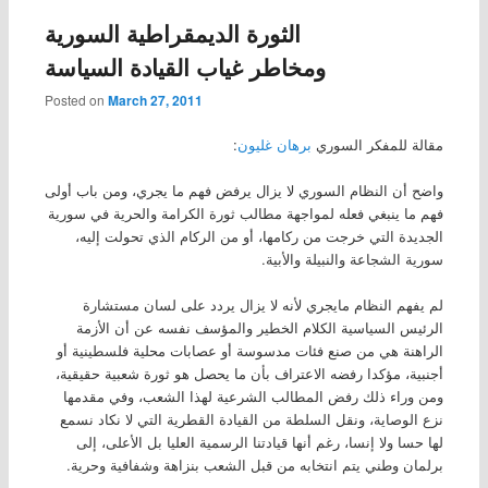
الثورة الديمقراطية السورية
ومخاطر غياب القيادة السياسة
Posted on
March 27, 2011
مقالة للمفكر السوري
برهان غليون
:
واضح أن النظام السوري لا يزال يرفض فهم ما يجري، ومن باب أولى
فهم ما ينبغي فعله لمواجهة مطالب ثورة الكرامة والحرية في سورية
الجديدة التي خرجت من ركامها، أو من الركام الذي تحولت إليه،
سورية الشجاعة والنبيلة والأبية.
لم يفهم النظام مايجري لأنه لا يزال يردد على لسان مستشارة
الرئيس السياسية الكلام الخطير والمؤسف نفسه عن أن الأزمة
الراهنة هي من صنع فئات مدسوسة أو عصابات محلية فلسطينية أو
أجنبية، مؤكدا رفضه الاعتراف بأن ما يحصل هو ثورة شعبية حقيقية،
ومن وراء ذلك رفض المطالب الشرعية لهذا الشعب، وفي مقدمها
نزع الوصاية، ونقل السلطة من القيادة القطرية التي لا نكاد نسمع
لها حسا ولا إنسا، رغم أنها قيادتنا الرسمية العليا بل الأعلى، إلى
برلمان وطني يتم انتخابه من قبل الشعب بنزاهة وشفافية وحرية.