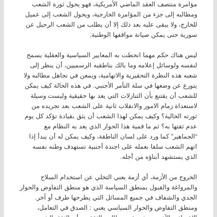
مؤامرة منتصف العقد الماضي الأمريكية، فهو يحول ثورة الشعب
ومطالبه إلى جزء من المؤامرة الخارجية، ويحول الشعب إلى عميل
للخارج، ولا يبقى عليه بعد ذلك إلا أن يطلب من الشعب الرحيل عن
سورية حتى يمكن صيانة مواقفها الوطنية.
ليس هناك حكم مهما انحطت به المعايير السياسية والعقلية يسمح
لنفسه ولوسائل إعلامه وما بالك بناطقيه الرسميين، أن ينظر إلى
شعبه هذه النظرة التحقيرية والاتهامية، ويمعن في تجاهل مطالبه ولا
يتورع عن وضعها في سلة التآمر الأجنبي. في هذه الحالة كيف يمكن
للشعب أن يقتنع بأن التنازلات التي يعد بها حقيقية وليست وسيلة
لاستعداة زمام الامور والانقلاب ثانية على الشعب بعد تجريده من
ثورته الحالية؟ وكيف يمكن لهذا الشعب أن يثق بقيادة تؤكد كل يوم
عدم ثقتها به؟ ثم ما قمية هذا الحوار الذي يعد به النظام مع
“الجماهير” كما ورد على لسان الناطقة، وكيف يمكن له أن يبدأ إذا
اتهم الشعب سلفا بعمله على اجندة أجنبية تستهدف وطنه نفسه
الذي يستشهد أبناؤه من أجله.
الخروج من الأزمة، أي أزمة يعني التخلي عن استخدام السلاح
والمرواغة والقبول بمنطق السياسة الذي هو منطق التفاوض والحوار
الجدي والشفاف في جميع المسائل التي يطرحها طرف أو آخر.
ومنطق التفاوض والحوار السياسي يعني : الصدق في التعامل،