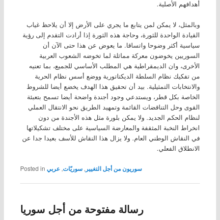
أهدافهم الأصلية.
وبالمثل، لا يمكن لمن يتابع ما يجري على الأرض إلا أن يلاحظ غياب
القيادة الواحدة للثورة، وحاجة هذه الثورة إذا أرادت التقدم إلى رؤية
سياسية أكثر وضوحا واتساقا. ما يعوض عن هذا حتى الآن أن
السوريين يخوضون معركة مماثلة لما تخوضه الشعوب العربية
الأخرى، وان الديمقراطية هي المطلب الأساسي للجميع، بما تعنيه
من تفكيك نظام السلطة الديكتاتورية ووضع أسس نظام الحرية
والانتخابات التمثيلية. بيد أن تحقيق هذا الهدف يخضع أيضا للشروط
الخاصة بكل قطر، ويستدعي وجود أجندة واضحة أيضا تسمح بتعبئة
القوى وحل التناقضات القائمة وتمهيد الطريق نحو الانتقال العملي
لنظام الحكم الجديد. ولا يمكن بلورة مثل هذه الأجندة من دون
انخراط النخبة المثقفة والمعارضة السياسية على مختلف تشكيلاتها
في النقاش الوطني العام. ولا يزال هذا النقاش للأسف بعيدا جدا عن
الانطلاق الفعلي.
سوريون من أجل التغيير
,
سوريّات
,
عربي
Posted in
رسالة مفتوحة من أجل سوريا