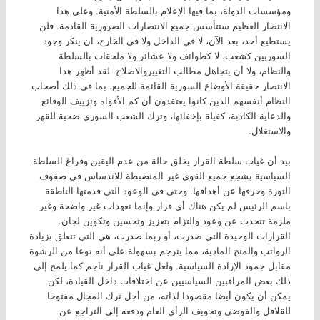
ومؤسسات الدولة، بما فيها الإعلام بالسلطة الأمنية. وعلى هذا
الانتصار العظيم ستتأسس جميع الانتصارات الضرورية القادمة. فلن
يستطيع أحد، بعد الآن، لا في الداخل ولا في الخارج، ان ينكر وجود
السوريين كشعب، لا كطوائف ولا عشائر ولا ملحقات بالسلطة
والنظام، ولا أن يتجاهل مطالب التغييروالاصلاح. لقد أظهر هذا
الانتصار حقيقة الأوضاع السورية القائمة للجميع، بما في ذلك أصحاب
النظام أنفسهم الذين كانوا يعتقدون أن كم الأفواه وتزييف الوقائع
والدعاية الكاذبة، كفيلة بإخفائها، وترك الشعب السوري ضحية للقهر
والاستغلال.
بيد أن غياب سلطة القرار يخلق حالة من عدم اليقين وفراغ السلطة
السياسية يشجع جميع القوى غير المنضبطة للاندساس في صفوف
الثورة وحرفها عن أهدافها. وحتى في الوعود التي قدمتها الناطقة
باسم الرئيس لم يكن هناك أي قرار وإنما تعهدات غير واضحة وغير
ملزمة تتحدث عن وعود والتزام بتعزيز وتحسين وتكوين لجان.
القرارات الوحيدة التي صدرت، أو ربما صدرت، هي التي تتعلق بزيادة
الرواتب والمنح المادية، مما يترجم بسهولة على أنه نوعا من الرشوة
مقابل جمود الإرادة السياسية. ولعل غياب القرار ناجم كما يلمح إلى
ذلك بعض المراقبين السياسيين عن اختلافات داخل القيادة، لكن
يمكن أن يكون أيضا مقصودا لذاته، من أجل ترك المجال مفتوحا
للقلاقل والفوضى وتخويف الرأي العام ودفعه إلى التراجع عن