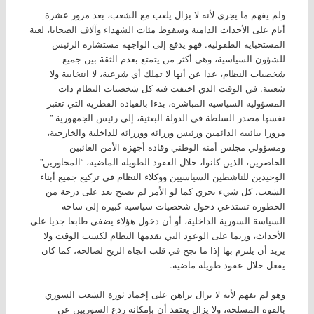
ولم يفهم ما يجري لأنه لا يزال يلعب مع الشعب، بعد مرور عشرة
أيام على الأحداث الدامية وسقوط مئات الشهداء وآلاف الضحايا، لعبة
المستخباية الطفولية. فهو يدفع إلى الواجهة مستشارة الرئيس
للشؤون السياسية، وهي أكثر من يتمتع بعدم الثقة بين جميع
شخصيات النظام، عدا عن أنها لا تملك أي شرعية، لا انتخابية ولا
شعبية. في الوقت الذي اختفت فيه كل شخصيات النظام ذات
المسؤولية السياسية المباشرة، بدءا بالقيادة القطرية التي تعتبر
نفسها مصدر السلطة في الدولة البعثية، إلى رئيس الجمهورية ”
مرورا بنائبيه الدائمين ورئيس وزرائه ووزرائه للداخلية والخارجية،
ومسؤولي مجلس أمنه الوطني وقادة أجهزة الأمن الغائبين
الحاضرين، الذين كانوا، خلال العقود الطويلة الماضية، “المحاورين”
الوحيدين للناشطين السياسيين ووكلاء النظام في تركيع جميع أبناء
الشعب. كل شيء يجري كما لو الأمر لم يصبح بعد على درجة من
الخطورة تستدعي دخول شخصيات سياسية كبيرة إلى ساحة
السياسة السورية الداخلية، أو أن دخول هؤلاء يضفي طابعا جديا على
الأحداث، وربما على الوعود التي يقدمها النظام لكسب الوقت ولا
يريد أن يلتزم بها إذا ما نجح في قلب اتجاه الريح لصالحه، كما كان
يفعل خلال عقود طويلة ماضية.
وهو لم يفهم لأنه لا يزال يراهن على إخماد ثورة الشعب السوري
بالقوة المسلحة، ولا يزال يعتقد أن بإمكانه ردع السوريين عن