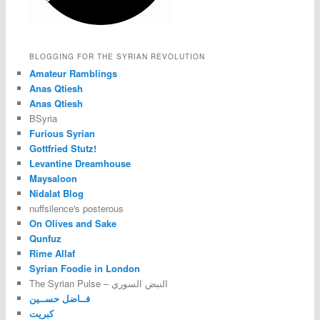
BLOGGING FOR THE SYRIAN REVOLUTION
Amateur Ramblings
Anas Qtiesh
Anas Qtiesh
BSyria
Furious Syrian
Gottfried Stutz!
Levantine Dreamhouse
Maysaloon
Nidalat Blog
nuffsilence's posterous
On Olives and Sake
Qunfuz
Rime Allaf
Syrian Foodie in London
The Syrian Pulse – النبض السوري
فــاضل حســين
كبريت