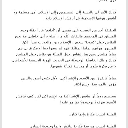
كذلك الأمر لي بالنسبة إلى المسلمين وإلى الإسلام, أمي مسلمة ولا
أناقش هويّتها الإسلامية بل أناقش الإسلام ذاته.
الحقيقة أجد من العصب على نفسي أن “أدافع” عن أحقيّة وجود
المثلييّن في المجتمع, فالنقاش كلّه من أصله برأيي خاطئ, فلا يجوز
النقاش حول “كينونة” شخص. الإسلام دين, والحجاب مبدأ, لكنّ
المثليون هويّتهم تماما المثليّة, فهم لم يتبعوا دينا أو فكرة, بل
هم
تماماً مثليين. ومن هنا النقاش حول المثليّة هو نقاش حول المثليين
كذلك و تلك الخاصيّة الوجوديّة في الحديث الهوية الجنسية للأشخاص,
لا عن فكرة تبنّوها أو مدرسة فكريّة يتّبعونها.
تماماً كالفرق بين الأسود والإشتراكي, الأول
يكون
أسود والثاني
مؤمن
بالمدرسة الإشتراكيّة.
تستطيع دوماً أن تناقش الإشتراكية مع الإشتراكي لكن كيف تناقش
الأسود بعرقه؟ بوجوده؟ بما هو عليه؟
المثلية ليست فكرة وإنما كيان.
المثلية ليست مدرسة فكرية تناقش وإنما وجودية إنسان.