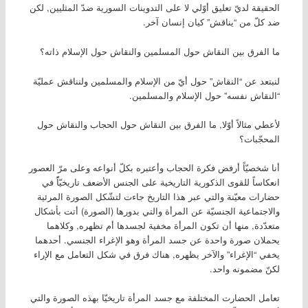
الحقيقة لديّ تعليق أوّلي لا على التدوينات السورية ضدّ المثليين, لكن
ضد كلّ من “يناقش” كيان إنسان آخر.
ما الفرق بين النقاش حول المسلمين والنقاش حول الإسلام ذاته؟
لنبتعد عن “النقاش” حول أيّ من الإسلام والمسلمين ولنناقش عمليّة
“النقاش نفسه” حول الإسلام والمسلمين.
لأعطي مثالاً أوّلا, ما الفرق بين النقاش حول الحجاب والنقاش حول
المحجّبات؟
أنا شخصيّاً أرفض فكرة الحجاب وأعتبره بكلّ أنواعه وعلى مرّ العصور
انعكاساً للقوى الذكورية التاريخية على الجنس الأضعف تاريخيّاًً في
حضارات معيّنة والتي عبر هذا التاريخ جاءت لتشّكل الصورة المرئية
والاجتماعية الجنسيّة عن المرأة والتي بدورها (الصورة) أتت بأشكال
متعدّدة, منها أن تكون المرأة مخفية لجسدها أم تظهره, وكلاهما
يحملان صورة واحدة عن جسد المرأة وهو الإغراء الجنسي. أحدهما
يخفي “الإغراء” والآخر يظهره, هناك فرق في شكل التعامل مع الإراء
لكنّ مضمونه واحد.
تعامل الحضارت المختلفة مع جسد المرأة تاريخيّا بهذه الصورة والتي