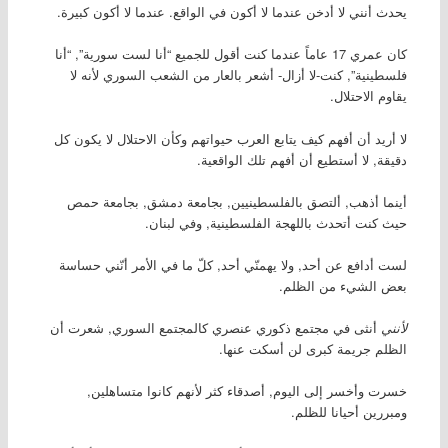
يحدث أنني لا أدخن عندما لا أكون في الواقع. عندما لا أكون كبيرة.
كان عمري 17 عاماً عندما كنت أقول للجميع “أنا لست سورية”, “أنا
فلسطينية”, كنت-لا أزال- أشعر بالعار من الشعب السوري لأنه لا
يقاوم الاحتلال.
لا أريد أن أفهم كيف يتابع العرب حيواتهم وكأن الاحتلال لا يكون كل
دقيقة, لا أستطيع أن أفهم تلك الواقعية.
أينما أذهب, ألتصق بالفلسطينيين, بجامعة دمشق, بجامعة حمص
حيث كنت أتحدث باللهجة الفلسطينية, وفي لبنان.
لست أدافع عن أحد, ولا يهمنّي أحد, كلّ ما في الأمر أنّني حساسة
بعض الشيء من الظلم.
لأنني
أنثى في مجتمع ذكوري عنصري كالمجتمع السوري, شعرت أن
الظلم جريمة كبرى لن أسكت عنها.
خسرت وأخسر إلى اليوم, أصدقاء كثر لأنهم كانوا متساهلين,
ومبررين أحيانا للظلم.