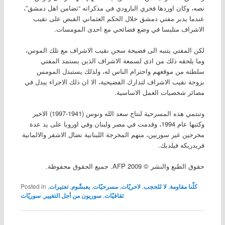
نصه، وكان اوردها فخري البارودي في مذكراته “تضامن اهل دمشق”،
عندما يدبر مفتي دمشق خلال الحكم العثماني القبض على نقيب
الاشراف متلبسا في وضع فضائحي مع احدى المومسات.
لكن المفتي يتنبه الى فضيحة سجن نقيب الاشراف مع تلك الموس،
وما يلحقه ذلك من اذى لسمعة الاشراف الذين يستمد المفتي
سلطته من موقعهم واحترام الناس له، ولذلك يستبدل المومس
بزوجة نقيب الاشراف لتدارك الفضيحية، الا ان ذلك الاجراء يبدل في
مصائر شخصيات العمل الاساسية.
وتنتمي هذه المسرحية لنتاج سعد الله ونوس (1941-1997) الاخير
وكتبها عام 1994، وقدمت في مصر ولبنان وفي اوروبا على يد عدة
مخرجين غير سوريين، منهم المخرجة اللبنانية نضال الاشقر والالمانية
فريدريكه فيلدبك.
حقوق الطبع والنشر © 2009 AFP. جميع الحقوق محفوظة.
كلّنا مقاومة
,
لا للحجب
,
لاحريّات
,
مسرحيّات
,
يعبشّوم
,
تعتيرات
,
Posted in
ثقافيّات
,
سوريون من أجل التغيير
,
سوريّات