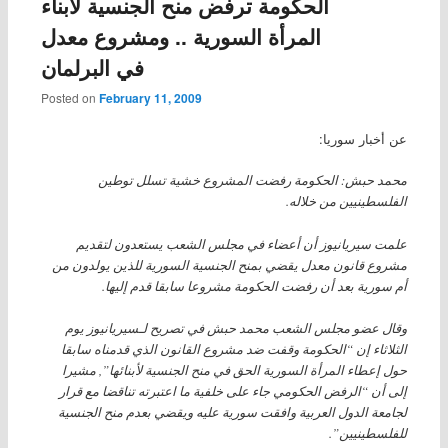
الحكومة ترفض منح الجنسية لأبناء
المرأة السورية .. ومشروع معدل
في البرلمان
Posted on
February 11, 2009
عن أخبار سوريا:
محمد حبش: الحكومة رفضت المشروع خشية تسلل توطين
الفلسطينيين من خلاله.
علمت سيريانيوز أن أعضاء في مجلس الشعب يستعدون لتقديم
مشروع قانون معدل يقضي بمنح الجنسية السورية للذين يولدون من
أم سورية بعد أن رفضت الحكومة مشروعا سابقا قدم إليها.
وقال عضو مجلس الشعب محمد حبش في تصريح لـسيريانيوز يوم
الثلاثاء إن “الحكومة وقفت ضد مشروع القانون الذي قدمناه سابقا
حول إعطاء المرأة السورية الحق في منح الجنسية لأبنائها”, مشيرا
إلى أن “الرفض الحكومي جاء على خلفية ما اعتبرته تناقضا مع قرار
لجامعة الدول العربية وافقت سورية عليه ويقضي بعدم منح الجنسية
للفلسطينيين”.