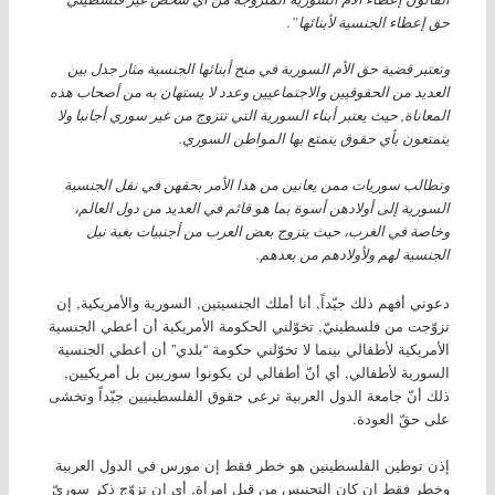
حق إعطاء الجنسية لأبنائها”.
وتعتبر قضية حق الأم السورية في منح أبنائها الجنسية مثار جدل بين
العديد من الحقوقيين والاجتماعيين وعدد لا يستهان به من أصحاب هذه
المعاناة, حيث يعتبر أبناء السورية التي تتزوج من غير سوري أجانبا ولا
يتمتعون بأي حقوق يتمتع بها المواطن السوري.
وتطالب سوريات ممن يعانين من هذا الأمر بحقهن في نقل الجنسية
السورية إلى أولادهن أسوة بما هو قائم في العديد من دول العالم،
وخاصة في الغرب، حيث يتزوج بعض العرب من أجنبيات بغية نيل
الجنسية لهم ولأولادهم من بعدهم.
دعوني أفهم ذلك جيّداً, أنا أملك الجنسيتين, السورية والأمريكية, إن
تزوّجت من فلسطينيّ, تخوّلني الحكومة الأمريكية أن أعطي الجنسية
الأمريكية لأطفالي بينما لا تخوّلني حكومة “بلدي” أن أعطي الجنسية
السورية لأطفالي, أي أنّ أطفالي لن يكونوا سوريين بل أمريكيين,
ذلك أنّ جامعة الدول العربية ترعى حقوق الفلسطينيين جيّداً وتخشى
على حقّ العودة.
إذن توطين الفلسطينين هو خطر فقط إن مورس في الدول العربية
وخطر فقط إن كان التجنيس من قبل إمرأة, أي إن تزوّج ذكر سوريّ