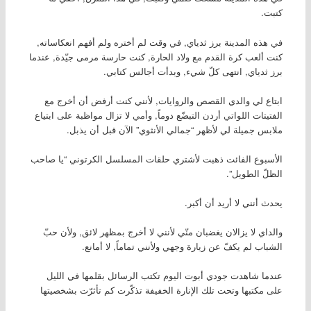
كتبت.
في هذه المدينة برز ثدياي, في وقت لم أختره ولم أفهم انعكاساته,
كنت ألعب كرة القدم مع ولاد الحارة, كنت حارسة مرمى جيّدة, عندما
برز ثدياي, انتهى كلّ شيء, وبدأت أجالس كتابي.
ابتاع لي والدي القصص والروايات, لأنني كنت أرفض أن أخرج مع
الفتيتات اللواتي أردن التبضّع دوماً, وأمي لا تزال مواظبة على ابتياع
ملابس جميلة لي لأظهر “جمالي الأنثوي” الآن قبل أن يذبل.
الأسبوع الفائت ذهبت لأشتري حلقات المسلسل الكرتوني “يا صاحب
الظلّ الطويل”.
يحدث أنني لا أريد أن أكبر.
والداي لا يزالان يغضبان منّي لأنني لا أخرج بمظهر لائق, ولأن حبّ
الشباب لم يكفّ عن زيارة وجهي ولأنني تماماً, لا أمانع.
عندما شاهدت جودي أبوت اليوم تكتب الرسائل بقلمها في الليل
على مكتبها وتحت تلك الإنارة الخفيفة تذكّرت كم تأثرّت بشخصيتها