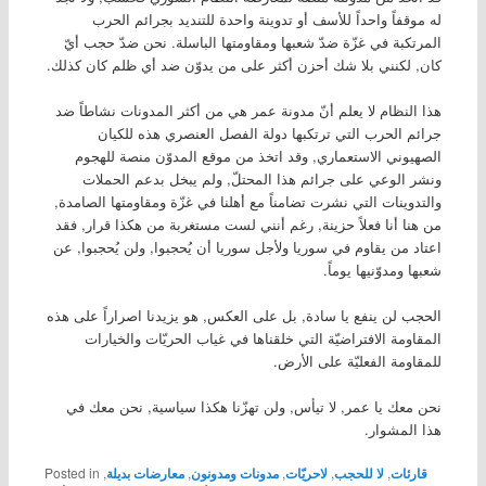
له موقفاً واحداً للأسف أو تدوينة واحدة للتنديد بجرائم الحرب
المرتكبة في غزّة ضدّ شعبها ومقاومتها الباسلة. نحن ضدّ حجب أيّ
كان, لكنني بلا شك أحزن أكثر على من يدوّن ضد أي ظلم كان كذلك.
هذا النظام لا يعلم أنّ مدونة عمر هي من أكثر المدونات نشاطاً ضد
جرائم الحرب التي ترتكبها دولة الفصل العنصري هذه للكيان
الصهيوني الاستعماري, وقد اتخذ من موقع المدوّن منصة للهجوم
ونشر الوعي على جرائم هذا المحتلّ, ولم يبخل بدعم الحملات
والتدوينات التي نشرت تضامناً مع أهلنا في غزّة ومقاومتها الصامدة,
من هنا أنا فعلاً حزينة, رغم أنني لست مستغربة من هكذا قرار, فقد
اعتاد من يقاوم في سوريا ولأجل سوريا أن يُحجبوا, ولن يُحجبوا, عن
شعبها ومدوّنيها يوماً.
الحجب لن ينفع يا سادة, بل على العكس, هو يزيدنا اصراراً على هذه
المقاومة الافتراضيّة التي خلقناها في غياب الحريّات والخيارات
للمقاومة الفعليّة على الأرض.
نحن معك يا عمر, لا تيأس, ولن تهزّنا هكذا سياسية, نحن معك في
هذا المشوار.
قارئات
,
لا للحجب
,
لاحريّات
,
مدونات ومدونون
,
معارضات بديلة
,
Posted in