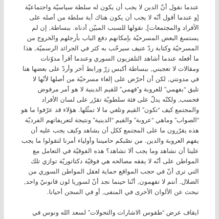
عندما نقول أنّ الدين لا يجب أن يكون له سلطة سياسيّة واجتماعيّة
[و عندما أقول أنّه لا يجب أن يكون هناك أية سلطة من أصله على
الأفراد والمجتمعات], نقولها للسبب المبيّن أدناه. ببساطة, إن لم
يستسغ البعض المسرحيّة بإمكانهم دفع الباب بأرجلهم والخروج من
المسرحيّة وكتابة ردّ عنيف سيرحّب به كثر في الجرائد الرسميّة, هذا
ما أفعله عندما أشاهد التلفزيون السوري وعندما أقرأ مدوّنات
ومقالات لا تعجبني, ببساطة أكبس زرّ ورابط آخر وأردّ على بعضها هنا
في مدونتي, لكن أن أحرّض على إلغاء مسرحيّة من أصلها لأنّها لا
تليق “بفهمي” للعروبة و”فهمي” للقيم الدينية لا هو أمر مرفوض
فحسب, ولكنّه يدلّ على فئة سلطويّة تقرّر على لسان الأفراد
والمجتمع كيف “تكون” القيم وتلغي ما لا تمثّلها. هؤلاء قد عرّفوا ما هو
“الصواب” وماهي “عروبة” والقيم “الدينية” ونتيجة لتعريفاتهم الفرديّة
هذه يقرّرون ما على المجتمع ككل أن يشاهد وكيف يجب عليه أن
يفهم العروبة والدين. من نصّبكم حاميننا وأولياء أمرنا لتقولوا ما يجب
علينا أن نشاهد وما يجب ألا نشاهد؟ هذه الفوقيّة في التعامل مع
المواطن على أنّه لا يفقه مصالحه هي فوقيّة دكتاتوريّة توازي تلك
التي ترى أنّ في حجب المواقع حماية لعقل المواطن السوري من
الضلال. أنتم لا تفهمون, أنّنا حينما نجد أنّ لسوريا لون قانونيّ واحد,
نبحث عن الألوان الأخرى في المنفى, أو في السجن أحيانا.
ايقاف عرض “طقوس الاشارات والتحولات” لسعد الله ونوس في