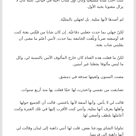
يزال مفتونا بحبه الأول.
لم أصدها لأنها مثلية, بل لجهلي بالمثليّة.
لكنّ جهلي بما حدث جعلني دفاعيّة, إن كان شابا من قبّلني بغتة كنت
قد أوسعته ضرباً وبلّغت الجامعة بما حدث, لأنني أعلم ما معنى أن
يقلبني شاب بغتة.
لكنّ ما فعلت هذه الفتاة كان خارج المألوف الآمن بالنسبة لي, وكل
ما ليس مألوفا يجعلنا غير آمنين.
مضت السنون ولقيتها صدفة في دمشق.
تضايقت من نفسي واعتذرت لها عمّا فعلت بها منذ أربع سنوات.
قالت لي لا بأس, وأنها آسفة لأنها باغتتني, قالت أن الجميع حولها
وأهلها يعرف أنها مثلية, وأنني كنت الأقرب إليها في تلك الفترة وكنت
أعاملها بلطف وأصغي لها.
تناولنا الشاي وودعنا بعض, قلت لها أنني ذاهبة إلى لبنان وقالت لي
أنها ذاهبة إلى فرنسا.