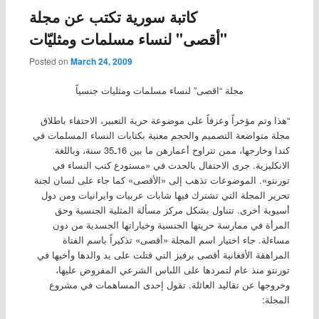
كاتبة سورية تكتب عن مجلة
"أقصى" لنساء مسلمات ومثليّات
Posted on
March 24, 2009
مجلة “اقصى” لنساء مسلمات ومثليات جنسياً
“هذا وتم مؤخراً وعزفاً على موضوعة حرية التعبير، الاحتفاء باطلاق
مجلة متواضعة التصميم والحجم معنية بكتابات النساء المسلمات في
كندا وخارجها، ممن تتراوح أعمارهن ما بين 16ـ35 سنة، وباللغة
الانكليزية. جرى الاحتفال بالحدث في «مستودع كتب النساء في
تورنتو». الموضوعات تذهب إلى «الأقصى» كما جاء على لسان لجنة
تحرير المجلة التي تشترك فيها شابات عربيات وايرانيات ومن دول
أسيوية أخرى. تتناول بشكل مركز مسألة المثلية الجنسية وحق
المرأة في ممارسة حريتها الجنسية وخياراتها الجسدية من دون
مساءلة. جاء اختيار اسم المجلة «أقصى» تذكيراً باسم الفتاة
المراهقة الأفغانية أقصى برفيز التي قتلت على يد والدها وأخيها في
تورنتو منذ عام لتمردها على اللباس الشرعي المفروض عليها،
وخروجها عن تقاليد العائلة. تقول إحدى المساهمات في مشروع
المجلة: