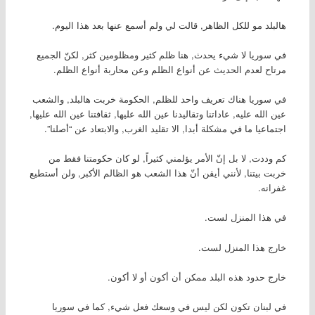
هالبلد مو للكل الظاهر, قالت لي ولم أسمع عنها بعد هذا اليوم.
في سوريا لا شيء يحدث, هنا ظلم كثير ومظلومين كثر, لكنّ الجميع
مرتاح لعدم الحديث عن أنواع الظلم وعن محاربة أنواع الظلم.
في سوريا هناك تعريف واحد للظلم, الحكومة خربت هالبلد, والشعب
عين الله عليه, عاداتنا وتقاليدنا عين الله عليها, ثقافتنا عين الله عليها,
اجتماعيا ما في مشكلة أبدا, الا تقليد الغرب, والابتعاد عن “أصلنا”.
كم وددت, لا بل إنّ الأمر يؤلمني كثيراً, لو كان حكومتنا فقط من
خربت بيتنا, لأنني أيقن أنّ هذا الشعب هو الظالم الأكبر, ولن أستطيع
غفرانه.
في هذا المنزل لست.
خارج هذا المنزل لست.
خارج حدود هذه البلد ممكن أن أكون أو لا أكون.
في لبنان تكون لكن ليس في وسعك فعل شيء, كما في سوريا