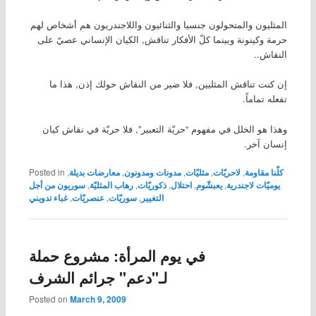
المثليون والمتحولون جنسيا والثنائيون واللاجندريون هم أشخاص لهم
حرمة وكينونة وبينما كلّ الأفكار تناقش, الكيان الإنساني عصيّ على
النقاش..
إن كنت تناقش المثليين, فلا ضير من النقاش حولك إذن, هذا ما
تفعله تماماً.
وهذا هو الخلل في مفهوم “حريّة التعبير”, فلا حريّة في نقاش كيان
إنسان آخر.
كلّنا مقاومة
,
لاحريّات
,
مثليّات
,
مدونات ومدونون
,
معارضات بديلة
,
Posted in
يوميّات لاجندرية
,
يعبشّوم
,
احتلال
,
ذكوريّات
,
رهاب المثليّة
,
سوريون من أجل
التغيير
,
سوريّات
,
عنصريّات
,
غباء تدويني
في يوم المرأة: مشروع حملة
لـ"دعم" جرائم الشرف
Posted on
March 9, 2009