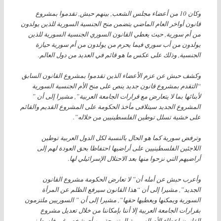
وكان 10 من أعضاء مجلس الشعب, بينهم حبش, تقدموا بمشروع
قانون أواخر العام الماضي يتضمن منح الجنسية السورية للذين يولدون
من أم سورية, حيث يعطي القانون السوري الجنسية السورية للذين
يولدون من أب سوري فيما يحرم من يولدون من أم سورية حيازة
الجنسية, وذلك على عكس ما هو قائم في العديد من دول العالم.
وكشف حبش عن عزم الأعضاء الذين تقدموا بمشروع القانون السابق
“التقدم بمشروع قانون جديد ينص على منح الأم الجنسية السورية
لأبنائها بما لا يتعارض مع قرارات الجامعة العربية”, مشيرا إلى أن ”
المشروع الجديد سيتلافى مأخذ الحكومة على المشروع القديم والقائم
على خشية تسلل توطين الفلسطينيين من خلاله”.
وترفض سورية كما هو الحال بالنسبة لكل الدول العربية توطين
اللاجئين الفلسطينيين على أراضيها احتفاظا بحق العودة لهم إلى
أراضيهم التي نزحوا منها بعد الاحتلال الإسرائيلي لها.
وأعرب حبش عن أمله أن” لا تعارض الحكومة مشروع القانون
الجديد”, مشيرا إلى أن “هذا القانون سيرفع الظلم عن المرأة
السورية ويمكنها ويعطيها حقها”, مشيرا إلى أن ” السوريين ملتزمون
بقرارات الجامعة العربية إلا أننا بإمكاننا من خلال تعديل مشروع
القانون إعطاء الأم السورية المتزوجة من أي شخص غير فلسطيني