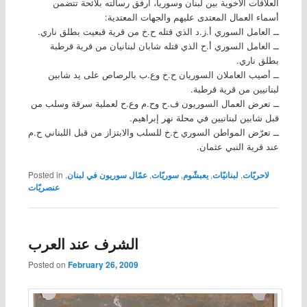
العلاقات الأخوية بين لبنان وسوريا، أرفق رسالته بلائحة تتضمن
أسماء العمال المعتدى عليهم والجهات المعتدية:
ــ العامل السوري أ.ز.د الذي قتله ح.خ من قرية قبعيت بطلق ناري.
ــ العامل السوري أ.ح الذي قتله شابان لبنانيان من قرية قرطبة
بطلق ناري.
ــ أصيب العاملان السوريان ح.خ وع.ب بالرصاص على يد شابين
لبنانيين من قرية قرطبة.
ــ تعرض العمال السوريون ف.ح وح.م وع.ح لعملية سرقة وسلب من
قبل شابين لبنانيين في محلة نهر إبراهيم.
ــ تعرّض المواطن السوري خ.خ للسلب والابتزاز من قبل اللبناني ح.م
عند قرية النبي عثمان.
لاحريّات
,
لبنانيّات
,
يعبشّوم
,
سوريّات
,
عمّال سوريون في لبنان
,
Posted in
عنصريّات
الشرف عند العرب
Posted on
February 26, 2009