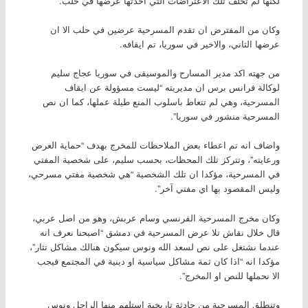
لكنها لم تخلف تلك الاعتراضات التي احدثها عرضها في حلب.
وكان من المفترض ان تقدم المسرحية عرضين في حلب الا ان
عرضها الثاني، والاخير في سوريا، تم ايقافه.
من جهته اكد مدير المسارح والموسيقى في سوريا عجاج سليم
لوكالة فرانس برس ان مديريته “ليست مسؤولة عن ايقاف
المسرحية، وهي لم تتعاط باسلوب المنع طيلة عملها، كما ان نص
المسرحية منشور في سوريا”.
واضاف انه تم اعطاء بعض الملاحظات للمخرج بهدف “حماية العرض
ورعايته”، وتتركز تلك المحظات، بحسب سليم، على شخصية المفتي
في المسرحية، مؤكدا ان تلك الشخصية “هي شخصية مفتي مسرحي،
وليس المقصود بها اي مفتي آخر”.
وكان مخرج المسرحية الفرنسي وسام عربش، وهو من اصل عربي،
قال خلال نقاش تلا عرض المسرحية في دمشق “اصبحنا نعرف انه
عندما نشتغل على نص لسعد الله ونوس سيكون هنالك مشاكل تثار”،
مؤكدا انه “اذا كان ثمة مشاكل سياسية او دينية في المجتمع فيجب
الا نحملها للنص او المخرج”.
وتنطلق المسرحية من حادثة تاريخية استلهم منها الراحل ونوس