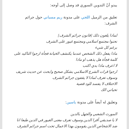
يبدو أنّ التدوين السوري قد وصل إلى أوجه:
تعليق من الزميل
اللجي
على مدونة
ريم مسباني
حول جرائم
الشرف:
لماذا يلغون ذلك [قانون جرائم الشرف]
نحنوا مجتمع اسلامي ومجتمع غيور على الشرف
برغم كل شيء
ماذا يفعل ذلك الشخص عندما يكتشف الخيانة فجأة ارجوا التاكيد على
كلمة فجأة هل يذهب او ماذا
لا اعرف ماذا بدي اكتب
ارجوا قرات الشرع الاسلامي بشكل صحيح وابحث عن حديث شريف
وسوف تعرف لماذا لا يقفون جرائم الشرف
الاختلاف لا يفسد للود قضية
تحياتي الك
وتعليق له أيضاً على مدونة
ياسين
:
المورث الشعبي والجهل بالدين
لا يا صديقي أقرا الدين وسوف تعرف معنى الغيور في الدين طبعا انا
ضد الاشخاص الذين يقومون بهذا الاعمال تحت اسم جرائم الشرف