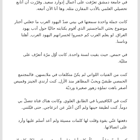
في جامعة دمشق تعرّفت على أعمال إدوارد سعيد, وقرّرت أن أتابع
تحصيلي العلمي بالأدب المقارن مثله, وها أنا الآن أتبعه.
كانت جملة واحدة سمعتها في بيتي ضدّ اليهود العرب ما جعلني أختار
موضوع بحثي الماجستير الذي أقوم بكتابته حاليّا حول أدب يهود
العراق, لو يعلم العرب كم خسروا لخسرانهم اليهود العرب, أهلنا
وناسنا.
في حمص, حيث بقيت لسنة واحدة, كانت أوّل مرّة أتعرّف على
مثليّة.
كنت من الفتيات اللواتي لم يكنّ متكلفات في ملابسهن, فالمجتمع
الحمصي طبقيّ ويحبّ المظاهر منذ الأزل, كنت أرتدي الجينز وقميص
أصفر باهت تملؤه زهور صغيرة ورديّة
كنت في الكافيتيريا في الطابق العلوي, وكانت هناك فتاة تتصلّ بي
دوماً, كنت لطيفة حينها ولم أكن أعبّر عن انزعاجي, حتى قبّلتني.
دفعتها عنّي بقوة وقلت لها كلمات مسيئة ولم أعد أسلم عليها وأرد
على اتصالاتها.
كنت أحبّ شاباً مسيحيّاً وكان أول شاب أحبه في حياتي, لكنّه كان لا