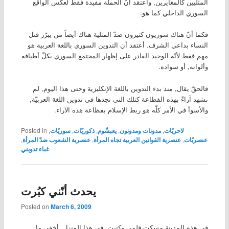
المثليين كالمغايرين, وأعتقد أنّ الحملة مفيدة فقط لعكس الواقع
السوري الداخلي كما هو.
فكما أنّ هناك سوريون كثيرون ضدّ المثلية هناك أيضاً من يبرّر قتل
النساء بداعي الشرف. أعتقد أن التدوين السوري باللغة العربية هو
مهم فقط لأنّه الوحيد القادر على إظهار المجتمع السوري بكلّ أطيافه
وألوانه, أو سواده.
فالحقّ يقال, منذ بدء التدوين باللغة الإنكليزية وحتى هذا اليوم, لم
نشهد آراءً بهذه الفظاعة كتلك التي نجدها في تدوين اللغة العربيّة,
والأسوأ في الأمر كلّه هو ربط الإسلام بفظاعة هذه الآراء.
لاحريّات
,
مدونات ومدونون
,
يعبشّوم
,
ذكوريّات
,
سوريّات
,
Posted in
عنصريّات
,
عنصرية القوانين العربية تجاه المرأة
,
عنصرية الشعوب ضدّ المرأة
,
غباء تدويني
يحدث أنّني كبُرت
Posted on
March 6, 2009
في هذه المدينة مسكت قلمي وكتبت, في هذا المنزل, أخفي ما