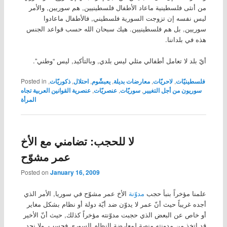
من أنثى فلسطينية ماعاد الأطفال فلسطينيين, هم سوريين, والأمر
ليس نفسه إن تزوجت السورية فلسطيني, فالأطفال ماعادوا
سوريين, بل هم فلسطينيين. هيك سبحان الله حسب قواعد الجنس
هذه في بلداننا.
أيّ بلد لا تعامل أطفالي مثلي ليس بلدي, وبالتأكيد, ليس “وطني”.
فلسطينيّات
,
لاحريّات
,
معارضات بديلة
,
يعبشّوم
,
احتلال
,
ذكوريّات
,
Posted in
سوريون من أجل التغيير
,
سوريّات
,
عنصريّات
,
عنصرية القوانين العربية تجاه
المرأة
لا للحجب: تضامني مع الأخ
عمر مشوّح
Posted on
January 16, 2009
علمنا مؤخراً بنبأ حجب
مدوّنة
الأخ عمر مشوّح في سوريا, الأمر الذي
أجده غريباً حيث أنّ عمر لا يدوّن ضد أيّة دولة أو نظام بشكل مغاير
أو خاص عن البعض الذي حجبت مدوّنته مؤخراً كذلك, حيث أنّ الأخير
قد اتخذ من مدونته منصة لمعارضة النظام السوري فحسب, ولا نجد