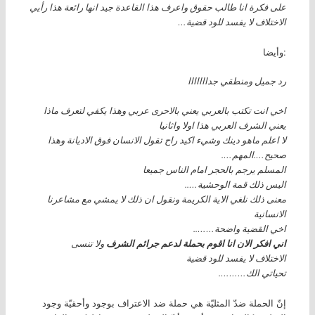
على فكرة انا طالب حقوق واعرف هذا القاعدة جيد انها رائعة هذا رأيي
الاختلاف لا يفسد للود قضية…
وأيضا:
رد جميل ومنطقي جدااااااا
اخي انت تكتب بالعربي يعني بالاحرى عربي وهذا يكفي لتعرف ماذا
يعني الشرف العربي هذا اولا واثانيا
لا اعلم ماهو دينك وشيء اكيد راح تقول الانسان فوق الاديانة وهذا
صحيح….المهم….
المسلم يرجم بالحجر امام الناس جميعا
اليس ذلك قمة الوحشية…..
معنى ذلك نلغي الاية الكريمة ونقول ان ذلك لا يمشي مع مشاعرنا
الانسانية
اخي القضية واضحة……..
اني افكر الان انا اقوم بحملة لدعم جرائم الشرف
ولا تنسى
الاختلاف لا يفسد للود قضية
تحياتي الك……….
إنّ الحملة ضدّ المثليّة هي حملة ضد الاعتراف بوجود وأحقيّة وجود