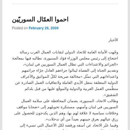
احموا العمّال السوريّين
Posted on
February 26, 2009
الأخبار
وجّهت الأمانة العامة للاتحاد الدولي لنقابات العمال العرب رسالة
احتجاج إلى رئيس مجلس الوزراء فؤاد السنيورة، تطالبه فيها بمعالجة
«الجرائم والاعتداءات التي تطال العمال السوريين في لبنان»،
وتقديم الجناة إلى القضاة لينالوا جزاءهم العادل جرّاء جرائمهم
واعتداءاتهم التي تمثّل «مخالفة صريحة لكلّ المواثيق والأعراف
الدولية المتعلقة بتنقل الأيدي العاملة ولاتفاقيات العمل الصادرة عن
منظّمتي العمل العربية والدولية والموقّع عليها من قبل بلدكم
الشقيق».
وطالب الاتحاد، السنيورة، بضمان المحافظة على سلامة العمال
السوريين في لبنان وأمنهم، مستنكرة تحويلهم إلى «ضحايا مواقف
وخلافات سياسية لا علاقة لهم بها، وهم الذين يكدحون للحصول على
رزق عيالهم بعرق جبينهم بعيداً من أي تدخلات».
وفيما عبّر الاتحاد عن أسفه ورفضه لكل الأعمال التي تسيء إلى