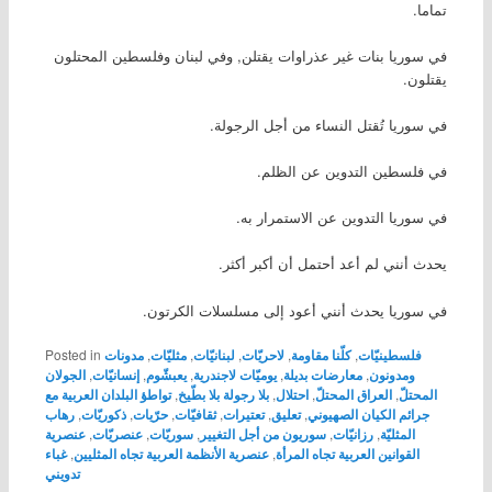
تماما.
في سوريا بنات غير عذراوات يقتلن, وفي لبنان وفلسطين المحتلون
يقتلون.
في سوريا تُقتل النساء من أجل الرجولة.
في فلسطين التدوين عن الظلم.
في سوريا التدوين عن الاستمرار به.
يحدث أنني لم أعد أحتمل أن أكبر أكثر.
في سوريا يحدث أنني أعود إلى مسلسلات الكرتون.
فلسطينيّات
,
كلّنا مقاومة
,
لاحريّات
,
لبنانيّات
,
مثليّات
,
مدونات
Posted in
ومدونون
,
معارضات بديلة
,
يوميّات لاجندرية
,
يعبشّوم
,
إنسانيّات
,
الجولان
المحتلّ
,
العراق المحتلّ
,
احتلال
,
بلا رجولة بلا بطّيخ
,
تواطؤ البلدان العربية مع
جرائم الكيان الصهيوني
,
تعليق
,
تعتيرات
,
ثقافيّات
,
حرّيات
,
ذكوريّات
,
رهاب
المثليّة
,
رزانيّات
,
سوريون من أجل التغيير
,
سوريّات
,
عنصريّات
,
عنصرية
القوانين العربية تجاه المرأة
,
عنصرية الأنظمة العربية تجاه المثليين
,
غباء
تدويني