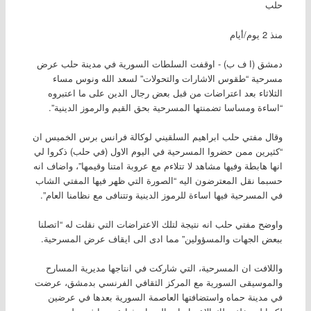
حلب
منذ 2 يوم/أيام
دمشق (ا ف ب) - اوقفت السلطات السورية في مدينة حلب عرض
مسرحية “طقوس الاشارات والتحولات” لسعد الله ونوس مساء
الثلاثاء بعد اعتراضات من قبل بعض رجال الدين على ما اعتبروه
“اساءة ومساسا تضمنتها المسرحية بحق القيم والرموز الدينية”.
وقال مفتي حلب ابراهيم السلقيني لوكالة فرانس برس الخميس ان
“كثيرين ممن حضروا المسرحية في اليوم الاول (في حلب) ذكروا لي
انها هابطة وفيها مشاهد لا تتلاءم مع عروبة امتنا وقيمها”، واضاف انه
حسبما نقل المعترضون اليه “الصورة التي ظهر فيها المفتي الشاب
في المسرحية فيها اساءة للرموز الدينية وتتنافى مع نظامنا العام”.
واوضح مفتي حلب انه نتيجة لتلك الاعتراضات التي نقلت له “اتصلنا
ببعض الجهات والمسؤولين” مما ادى الى ايقاف عرض المسرحية.
واللافت ان المسرحية، التي شاركت في انتاجها مديرية المسارح
والموسيقى السورية مع المركز الثقافي الفرنسي بدمشق، عرضت
في مدينة حماه واستضافتها العاصمة السورية بعدها في عرضين