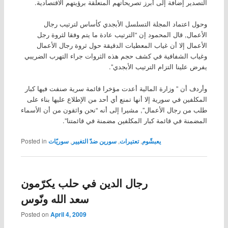
التصدير إضافة إلى أبرز تصريحاتهم المتعلقة برؤيتهم الاقتصادية.
وحول اعتماد المجلة التسلسل الأبجدي كأساس لترتيب رجال
الأعمال, قال المحمود إن “الترتيب عادة ما يتم وفقا لثروة رجل
الأعمال إلا أن غياب المعطيات الدقيقة حول ثروة رجال الأعمال
وغياب الشفافية في كشف حجم هذه الثروات جراء التهرب الضريبي
يفرض علينا التزام الترتيب الأبجدي”.
وأردف أن ” وزارة المالية أعدت مؤخرا قائمة سرية صنفت فيها كبار
المكلفين في سورية إلا أنها تمنع أي أحد من الإطلاع عليها بناء على
طلب من رجال الأعمال”, مشيرا إلى أنه “نحن واثقون من أن الأسماء
المضمنة في قائمة كبار المكلفين مضمنة في قائمتنا”.
يعبشّوم
,
تعتيرات
,
سورين ضدّ التغيير
,
سوريّات
Posted in
رجال الدين في حلب يكرّمون
سعد الله ونّوس
Posted on
April 4, 2009