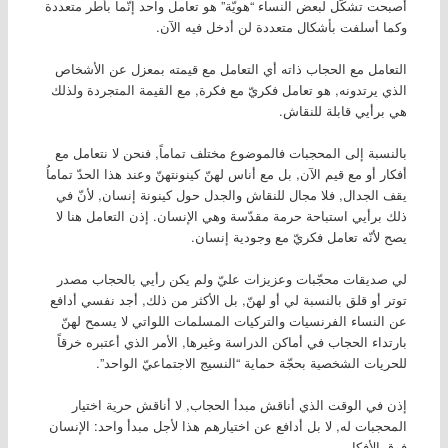
أصبحت تشكّل لبعض النساء “هويّة” هو تعامل واحد إنّما بأطر متعددة
وكما أسلفت بأشكال متعددة لن أدخل فيه الآن.
التعامل مع الحجاب ذاته أي التعامل مع قيمته بمعزل عن الأشخاص
الذي يرتدونه, هو تعامل فكريّ مع فكرة, مع القيمة المتجردة ولذلك
هي برأيي قابلة للنقاش.
بالنسبة إلى المحجبات فالموضوع مختلف تماماً, فنحن لا نتعامل مع
أفكار أو مع قيم الآن, بل مع أناس لهنّ كينونتهنّ وعند هذا الحدّ تماماُ
يقف الجدال, فلا مجال للنقاش والجدل حول كينونة إنسان, لأنّ في
ذلك برأيي استباحة حرمة مقدّسة وهي الإنسان. إذن التعامل هنا لا
يصح لأنّه تعامل فكريّ مع وجودية إنسان.
لي صديقات محجّبات وعزيزات عليّ ولم يكن رأيي بالحجاب مصدر
توتر أو قلق بالنسبة لي أو لهنّ, بل الأكثر من ذلك, أجد نفسي أدافع
عن النساء الفرنسيات والتركيات المسلمات اللواتي لا يسمح لهنّ
بارتداء الحجاب في أماكن الدراسة وغيرها, الأمر الذي أعتبره خرقاً
للحريات الشخصية بحجّة حماية “النسيج الاجتماعيّ الواحد”.
إذن في الوقت الذي أناقش مبدأ الحجاب, لا أناقش حرية اختيار
المحجبات له, لا بل أدافع عن اختيارهم هذا لأجل مبدأ واحد: الإنسان
فوق الأفكار.