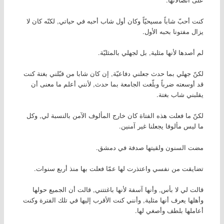
كنت أحبّ شاباً مسيحيّاً وكان أول شاب أحبه في حياتي, لكنّه كان لا
يزال مفتونا بحبه الأول.
لم أصدها لأنها مثلية, بل لجهلي بالمثليّة.
لكنّ جهلي بما حدث جعلني دفاعيّة, إن كان شابا من قبّلني بغتة كنت
قد أوسعته ضرباً وبلّغت الجامعة بما حدث, لأنني أعلم ما معنى أن
يقلبني شاب بغتة.
لكنّ ما فعلت هذه الفتاة كان خارج المألوف الآمن بالنسبة لي, وكل
ما ليس مألوفا يجعلنا غير آمنين.
مضت السنون ولقيتها صدفة في دمشق.
تضايقت من نفسي واعتذرت لها عمّا فعلت بها منذ أربع سنوات.
قالت لي لا بأس, وأنها آسفة لأنها باغتتني, قالت أن الجميع حولها
وأهلها يعرف أنها مثلية, وأنني كنت الأقرب إليها في تلك الفترة وكنت
أعاملها بلطف وأصغي لها.