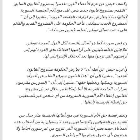
وكشف حبش عن عزم الأعضاء الذين تقدموا بمشروع القانون السابق
“التقدم بمشروع قانون جديد ينص على منح الأم الجنسية السورية
لأبنائها بما لا يتعارض مع قرارات الجامعة العربية”, مشيرا إلى أن ”
المشروع الجديد سيتلافى مأخذ الحكومة على المشروع القديم والقائم
على خشية تسلل توطين الفلسطينيين من خلاله”.
وترفض سورية كما هو الحال بالنسبة لكل الدول العربية توطين
اللاجئين الفلسطينيين على أراضيها احتفاظا بحق العودة لهم إلى
أراضيهم التي نزحوا منها بعد الاحتلال الإسرائيلي لها.
وأعرب حبش عن أمله أن” لا تعارض الحكومة مشروع القانون
الجديد”, مشيرا إلى أن “هذا القانون سيرفع الظلم عن المرأة
السورية ويمكنها ويعطيها حقها”, مشيرا إلى أن ” السوريين ملتزمون
بقرارات الجامعة العربية إلا أننا بإمكاننا من خلال تعديل مشروع
القانون إعطاء الأم السورية المتزوجة من أي شخص غير فلسطيني
حق إعطاء الجنسية لأبنائها”.
وتعتبر قضية حق الأم السورية في منح أبنائها الجنسية مثار جدل بين
العديد من الحقوقيين والاجتماعيين وعدد لا يستهان به من أصحاب هذه
المعاناة, حيث يعتبر أبناء السورية التي تتزوج من غير سوري أجانبا ولا
يتمتعون بأي حقوق يتمتع بها المواطن السوري.