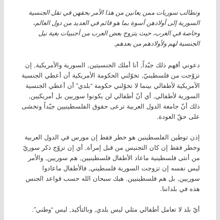
وتطالب سوريات ممن يعانين من هذا الأمر بحقهن في نقل الجنسية
السورية إلى أولادهن أسوة بما هو قائم في العديد من دول العالم،
وخاصة في الغرب، حيث يتزوج بعض العرب من أجنبيات بغية نيل
الجنسية لهم ولأولادهم من بعدهم.
دعوني أفهم ذلك جيّداً, أنا أملك الجنسيتين, السورية والأمريكية, إن
تزوّجت من فلسطينيّ, تخوّلني الحكومة الأمريكية أن أعطي الجنسية
الأمريكية لأطفالي بينما لا تخوّلني حكومة “بلدي” أن أعطي الجنسية
السورية لأطفالي, أي أنّ أطفالي لن يكونوا سوريين بل أمريكيين,
ذلك أنّ جامعة الدول العربية ترعى حقوق الفلسطينيين جيّداً وتخشى
على حقّ العودة.
إذن توطين الفلسطينين هو خطر فقط إن مورس في الدول العربية
وخطر فقط إن كان التجنيس من قبل إمرأة, أي إن تزوّج ذكر سوريّ
من أنثى فلسطينية ماعاد الأطفال فلسطينيين, هم سوريين, والأمر
ليس نفسه إن تزوجت السورية فلسطيني, فالأطفال ماعادوا
سوريين, بل هم فلسطينيين. هيك سبحان الله حسب قواعد الجنس
هذه في بلداننا.
أيّ بلد لا تعامل أطفالي مثلي ليس بلدي, وبالتأكيد, ليس “وطني”.