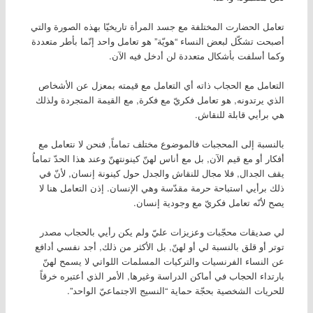
تعامل الحضارت المختلفة مع جسد المرأة تاريخيّا بهذه الصورة والتي
أصبحت تشكّل لبعض النساء “هويّة” هو تعامل واحد إنّما بأطر متعددة
وكما أسلفت بأشكال متعددة لن أدخل فيه الآن.
التعامل مع الحجاب ذاته أي التعامل مع قيمته بمعزل عن الأشخاص
الذي يرتدونه, هو تعامل فكريّ مع فكرة, مع القيمة المتجردة ولذلك
هي برأيي قابلة للنقاش.
بالنسبة إلى المحجبات فالموضوع مختلف تماماً, فنحن لا نتعامل مع
أفكار أو مع قيم الآن, بل مع أناس لهنّ كينونتهنّ وعند هذا الحدّ تماماُ
يقف الجدال, فلا مجال للنقاش والجدل حول كينونة إنسان, لأنّ في
ذلك برأيي استباحة حرمة مقدّسة وهي الإنسان. إذن التعامل هنا لا
يصح لأنّه تعامل فكريّ مع وجودية إنسان.
لي صديقات محجّبات وعزيزات عليّ ولم يكن رأيي بالحجاب مصدر
توتر أو قلق بالنسبة لي أو لهنّ, بل الأكثر من ذلك, أجد نفسي أدافع
عن النساء الفرنسيات والتركيات المسلمات اللواتي لا يسمح لهنّ
بارتداء الحجاب في أماكن الدراسة وغيرها, الأمر الذي أعتبره خرقاً
للحريات الشخصية بحجّة حماية “النسيج الاجتماعيّ الواحد”.