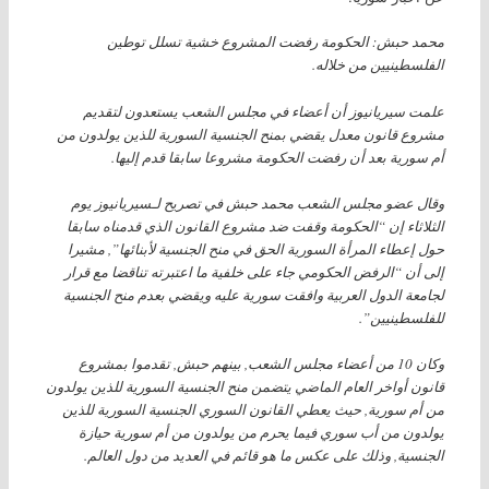
محمد حبش: الحكومة رفضت المشروع خشية تسلل توطين
الفلسطينيين من خلاله.
علمت سيريانيوز أن أعضاء في مجلس الشعب يستعدون لتقديم
مشروع قانون معدل يقضي بمنح الجنسية السورية للذين يولدون من
أم سورية بعد أن رفضت الحكومة مشروعا سابقا قدم إليها.
وقال عضو مجلس الشعب محمد حبش في تصريح لـسيريانيوز يوم
الثلاثاء إن “الحكومة وقفت ضد مشروع القانون الذي قدمناه سابقا
حول إعطاء المرأة السورية الحق في منح الجنسية لأبنائها”, مشيرا
إلى أن “الرفض الحكومي جاء على خلفية ما اعتبرته تناقضا مع قرار
لجامعة الدول العربية وافقت سورية عليه ويقضي بعدم منح الجنسية
للفلسطينيين”.
وكان 10 من أعضاء مجلس الشعب, بينهم حبش, تقدموا بمشروع
قانون أواخر العام الماضي يتضمن منح الجنسية السورية للذين يولدون
من أم سورية, حيث يعطي القانون السوري الجنسية السورية للذين
يولدون من أب سوري فيما يحرم من يولدون من أم سورية حيازة
الجنسية, وذلك على عكس ما هو قائم في العديد من دول العالم.