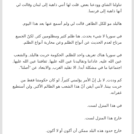
تناولنا الشاي وودعنا بعض, قلت لها أنني ذاهبة إلى لبنان وقالت لي
أنها ذاهبة إلى فرنسا.
هالبلد مو للكل الظاهر, قالت لي ولم أسمع عنها بعد هذا اليوم.
في سوريا لا شيء يحدث, هنا ظلم كثير ومظلومين كثر, لكنّ الجميع
مرتاح لعدم الحديث عن أنواع الظلم وعن محاربة أنواع الظلم.
في سوريا هناك تعريف واحد للظلم, الحكومة خربت هالبلد, والشعب
عين الله عليه, عاداتنا وتقاليدنا عين الله عليها, ثقافتنا عين الله عليها,
اجتماعيا ما في مشكلة أبدا, الا تقليد الغرب, والابتعاد عن “أصلنا”.
كم وددت, لا بل إنّ الأمر يؤلمني كثيراً, لو كان حكومتنا فقط من
خربت بيتنا, لأنني أيقن أنّ هذا الشعب هو الظالم الأكبر, ولن أستطيع
غفرانه.
في هذا المنزل لست.
خارج هذا المنزل لست.
خارج حدود هذه البلد ممكن أن أكون أو لا أكون.