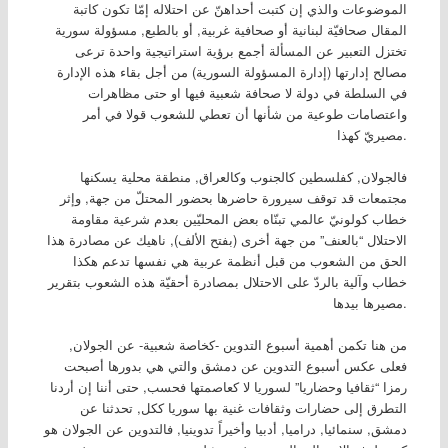
الموضوعات والذي إن كتبت أحداهنّ عن احتلاله إمّا تكون كاتبة
المقال صحافيّة لبنانية أو صحافية غربية, أو بالطبع, مسؤولة سورية
تختزل التعبير عن المسألة أجمع برؤية استراتيجية واحدة ترعى
مصالح إدارتها (إدارة المسؤولة السورية) من أجل بقاء هذه الإدارة
في السلطة في دولة لا صحافة شعبية فيها او حتى مظاهرات
واعتصامات طوعية من شأنها أن تعطي للشعوب قولا في أمر
مصيريّ كهذا.
فالجولان, كفلسطين كالجنوب وكالعراق, منطقة محلية يسكنها
مجتمعات قد توقف سيرورة حاضرها بحضور المحتلّ من جهة, وإثر
خطاب كولونيّ عالمي تبنّاه بعض المحليّين بعدم شرعية مقاومة
الاحتلال “بالعنف” من جهة أخرى (بفتح الألف), ناهيك عن مصادرة هذا
الحق من الشعوب من قبل أنظمة عربية هي نفسها تدعم هكذا
خطاب وآلية بالردّ على الاحتلال بمصادرة أحقيّة هذه الشعوب بتقرير
مصيرها بيدها.
من هنا تكمن أهمية أسبوع التدوين -كخاصة شعبية- عن الجولان,
فعلى عكس أسبوع التدوين عن دمشق والتي هي بدورها أصبحت
رمزا “ثقافيا وحضاريا” لسوريا لا كعاصمتها فحسب, حتى أننا إن أردنا
التطرق إلى حضارات وثقافات غنية بها سوريا ككل, تحدثنا عن
دمشق, سنمائيا, دراميا, أدبيا وأخيراً تدوينيا, فالتدوين عن الجولان هو