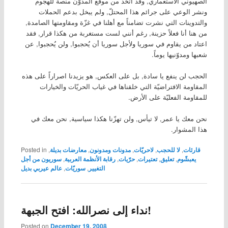
الصهيوني الاستعماري, وقد اتخذ من موقع المدوّن منصة للهجوم
ونشر الوعي على جرائم هذا المحتلّ, ولم يبخل بدعم الحملات
والتدوينات التي نشرت تضامناً مع أهلنا في غزّة ومقاومتها الصامدة,
من هنا أنا فعلاً حزينة, رغم أنني لست مستغربة من هكذا قرار, فقد
اعتاد من يقاوم في سوريا ولأجل سوريا أن يُحجبوا, ولن يُحجبوا, عن
شعبها ومدوّنيها يوماً.
الحجب لن ينفع يا سادة, بل على العكس, هو يزيدنا اصراراً على هذه
المقاومة الافتراضيّة التي خلقناها في غياب الحريّات والخيارات
للمقاومة الفعليّة على الأرض.
نحن معك يا عمر, لا تيأس, ولن تهزّنا هكذا سياسية, نحن معك في
هذا المشوار.
قارئات
,
لا للحجب
,
لاحريّات
,
مدونات ومدونون
,
معارضات بديلة
,
Posted in
يعبشّوم
,
تعليق
,
تعتيرات
,
حرّيات
,
رقابة الأنظمة العربية
,
سوريون من أجل
التغيير
,
سوريّات
,
عالم عيربي بديل
نداء إلى نصرالله: افتح الجبهة!
Posted on
December 19, 2008