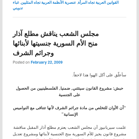
القوانين العربية تجاه المرأة
,
عنصرية الأنظمة العربية تجاه المثليين
,
غباء
تدويني
مجلس الشعب يناقش مطلع آذار
منح الأم السورية جنسيتها لأبنائها
وجرائم الشرف
Posted on
February 22, 2009
سأعلّق على أكل الهوا هذا لاحقاً.
حبش: مشروع القانون سيتثني, ضمنيا, الفلسطينيين من الحصول
على الجنسية
“آن الأوان للتخلص من مادة جرائم الشرف لأنها تتنافى مع النواميس
الإنسانية”
علمت سيريانيوز أن مجلس الشعب يعتزم مطلع آذار المقبل مناقشة
مشروع قانون يجيز للأم السورية منح الجنسية لأبنائها ومشروع تعديل