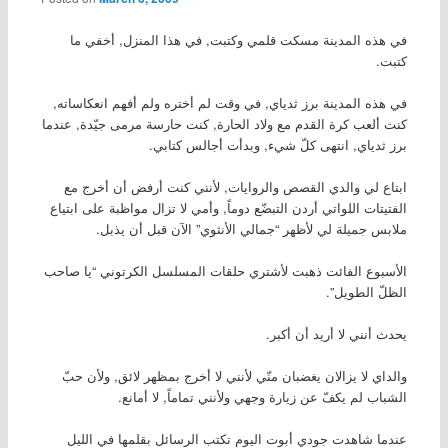
في هذه المدينة مسكت قلمي وكتبت, في هذا المنزل, أخفي ما
كتبت.
في هذه المدينة برز ثدياي, في وقت لم أختره ولم أفهم انعكاساته,
كنت ألعب كرة القدم مع ولاد الحارة, كنت حارسة مرمى جيّدة, عندما
برز ثدياي, انتهى كلّ شيء, وبدأت أجالس كتابي.
ابتاع لي والدي القصص والروايات, لأنني كنت أرفض أن أخرج مع
الفتيتات اللواتي أردن التبضّع دوماً, وأمي لا تزال مواظبة على ابتياع
ملابس جميلة لي لأظهر “جمالي الأنثوي” الآن قبل أن يذبل.
الأسبوع الفائت ذهبت لأشتري حلقات المسلسل الكرتوني “يا صاحب
الظلّ الطويل”.
يحدث أنني لا أريد أن أكبر.
والداي لا يزالان يغضبان منّي لأنني لا أخرج بمظهر لائق, ولأن حبّ
الشباب لم يكفّ عن زيارة وجهي ولأنني تماماً, لا أمانع.
عندما شاهدت جودي أبوت اليوم تكتب الرسائل بقلمها في الليل