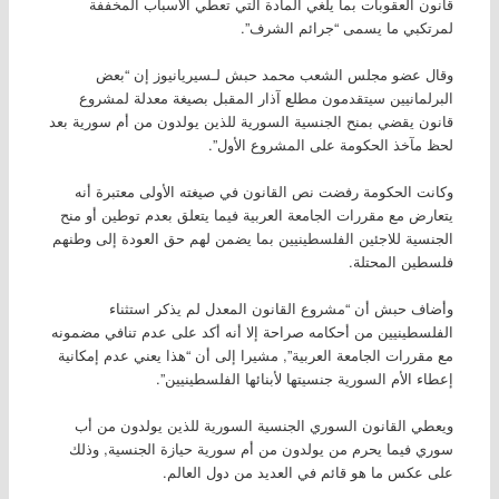
قانون العقوبات بما يلغي المادة التي تعطي الأسباب المخففة
لمرتكبي ما يسمى “جرائم الشرف”.
وقال عضو مجلس الشعب محمد حبش لـسيريانيوز إن “بعض
البرلمانيين سيتقدمون مطلع آذار المقبل بصيغة معدلة لمشروع
قانون يقضي بمنح الجنسية السورية للذين يولدون من أم سورية بعد
لحظ مآخذ الحكومة على المشروع الأول”.
وكانت الحكومة رفضت نص القانون في صيغته الأولى معتبرة أنه
يتعارض مع مقررات الجامعة العربية فيما يتعلق بعدم توطين أو منح
الجنسية للاجئين الفلسطينيين بما يضمن لهم حق العودة إلى وطنهم
فلسطين المحتلة.
وأضاف حبش أن “مشروع القانون المعدل لم يذكر استثناء
الفلسطينيين من أحكامه صراحة إلا أنه أكد على عدم تنافي مضمونه
مع مقررات الجامعة العربية”, مشيرا إلى أن “هذا يعني عدم إمكانية
إعطاء الأم السورية جنسيتها لأبنائها الفلسطينيين”.
ويعطي القانون السوري الجنسية السورية للذين يولدون من أب
سوري فيما يحرم من يولدون من أم سورية حيازة الجنسية, وذلك
على عكس ما هو قائم في العديد من دول العالم.