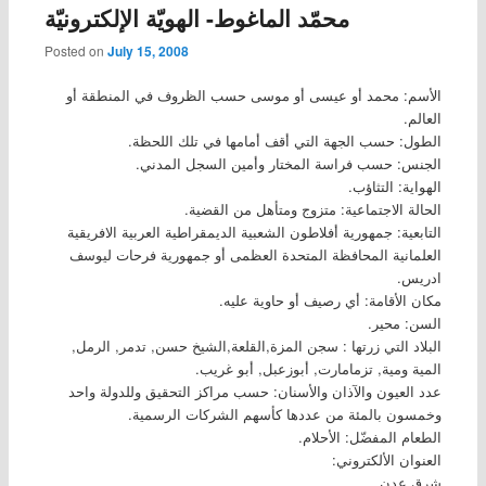
محمّد الماغوط- الهويّة الإلكترونيّة
Posted on
July 15, 2008
الأسم: محمد أو عيسى أو موسى حسب الظروف في المنطقة أو
العالم.
الطول: حسب الجهة التي أقف أمامها في تلك اللحظة.
الجنس: حسب فراسة المختار وأمين السجل المدني.
الهواية: التثاؤب.
الحالة الاجتماعية: متزوج ومتأهل من القضية.
التابعية: جمهورية أفلاطون الشعبية الديمقراطية العربية الافريقية
العلمانية المحافظة المتحدة العظمى أو جمهورية فرحات ليوسف
ادريس.
مكان الأقامة: أي رصيف أو حاوية عليه.
السن: محير.
البلاد التي زرتها : سجن المزة,القلعة,الشيخ حسن, تدمر, الرمل,
المية ومية, تزمامارت, أبوزعبل, أبو غريب.
عدد العيون والآذان والأسنان: حسب مراكز التحقيق وللدولة واحد
وخمسون بالمئة من عددها كأسهم الشركات الرسمية.
الطعام المفضّل: الأحلام.
العنوان الألكتروني:
شرق عدن