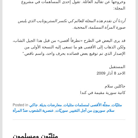
وخروجها عن تقاليد العائلة. تقول إحدى المساهمات في مشروع
المجلة:
أردنا أن نقدم هذه المجلة للعالم كي نكسر الستريوتايب الذي يلبس
صورة المرأة المسلمة، المحجبة.
قد يرى البعض في الطرح «تطرفاً أقصى» من قبل هذا الجيل الشاب،
ولكن الذهاب إلى الأقصى هو ما تسعى إليه النسخة الأولى من
الإصدار الذي تم توقيع بعض قصائده بحرف واحد، واسم ناقص.”
المستقبل
الاحد 8 آذار 2009
جاكلين سلام
كاتبة سورية مقيمة في كندا
مثليّات
,
مجلّة الأقصى لمسلمات مثليات
,
معارضات بديلة
,
جاكي
Posted in
سلام
,
سوريون من أجل التغيير
,
سوريّات
,
عنصرية الشعوب ضدّ المرأة
مثليّون ومسلمون