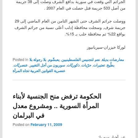
الجرائم التي وقعت في سورية بدافع الشرف وصلت إلى 38 جريمة
من أصل 533 جريمة قتل حصلت في العام 2007 .
ووصلت جرائم الشرف حتى الشهر الثامن من العام الماضي إلى 29
جريمة شرف, وسجلت محافظة إدلب أعلى نسبة من جرائم الشرف
بواقع 22% ثم محافظة حلب بـ 15%.
لوركا خيزران-سيريانيوز
معارضات بديلة
,
نعم لتجنيس الفلسطينيين
,
يعبشّوم
,
بلا رجولة بلا
Posted in
بطّيخ
,
تعتيرات
,
حرّيات
,
ذكوريّات
,
سوريون من أجل التغيير
,
عنصريّات
,
عنصرية القوانين العربية تجاه المرأة
الحكومة ترفض منح الجنسية لأبناء
المرأة السورية .. ومشروع معدل
في البرلمان
Posted on
February 11, 2009
عن أخبار سوريا: