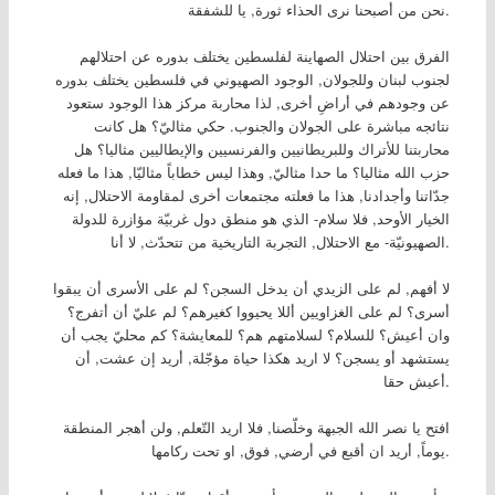
نحن من أصبحنا نرى الحذاء ثورة, يا للشفقة.
الفرق بين احتلال الصهاينة لفلسطين يختلف بدوره عن احتلالهم
لجنوب لبنان وللجولان, الوجود الصهيوني في فلسطين يختلف بدوره
عن وجودهم في أراضِ أخرى, لذا محاربة مركز هذا الوجود ستعود
نتائجه مباشرة على الجولان والجنوب. حكي مثاليّ؟ هل كانت
محاربتنا للأتراك وللبريطانيين والفرنسيين والإيطاليين مثاليا؟ هل
حزب الله مثاليا؟ ما حدا مثاليّ, وهذا ليس خطاباً مثاليّا, هذا ما فعله
جدّاتنا وأجدادنا, هذا ما فعلته مجتمعات أخرى لمقاومة الاحتلال, إنه
الخيار الأوحد, فلا سلام- الذي هو منطق دول غربيّة مؤازرة للدولة
الصهيونيّة- مع الاحتلال, التجربة التاريخية من تتحدّث, لا أنا.
لا أفهم, لم على الزيدي أن يدخل السجن؟ لم على الأسرى أن يبقوا
أسرى؟ لم على الغزاويين أللا يحيووا كغيرهم؟ لم عليّ أن أتفرج؟
وان أعيش؟ للسلام؟ لسلامتهم هم؟ للمعايشة؟ كم محليّ يجب أن
يستشهد أو يسجن؟ لا اريد هكذا حياة مؤجّلة, أريد إن عشت, أن
أعيش حقا.
افتح يا نصر الله الجبهة وخلّصنا, فلا اريد التّعلم, ولن أهجر المنطقة
يوماً, أريد ان أقبع في أرضي, فوق, او تحت ركامها.