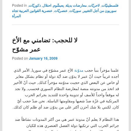
فلسطينيّات
,
لاحريّات
,
معارضات بديلة
,
يعبشّوم
,
احتلال
,
ذكوريّات
,
Posted in
سوريون من أجل التغيير
,
سوريّات
,
عنصريّات
,
عنصرية القوانين العربية تجاه
المرأة
لا للحجب: تضامني مع الأخ
عمر مشوّح
Posted on
January 16, 2009
علمنا مؤخراً بنبأ حجب
مدوّنة
الأخ عمر مشوّح في سوريا, الأمر الذي
أجده غريباً حيث أنّ عمر لا يدوّن ضد أيّة دولة أو نظام بشكل مغاير
أو خاص عن البعض الذي حجبت مدوّنته مؤخراً كذلك, حيث أنّ الأخير
قد اتخذ من مدونته منصة لمعارضة النظام السوري فحسب, ولا نجد
له موقفاً واحداً للأسف أو تدوينة واحدة للتنديد بجرائم الحرب
المرتكبة في غزّة ضدّ شعبها ومقاومتها الباسلة. نحن ضدّ حجب أيّ
كان, لكنني بلا شك أحزن أكثر على من يدوّن ضد أي ظلم كان كذلك.
هذا النظام لا يعلم أنّ مدونة عمر هي من أكثر المدونات نشاطاً ضد
جرائم الحرب التي ترتكبها دولة الفصل العنصري هذه للكيان