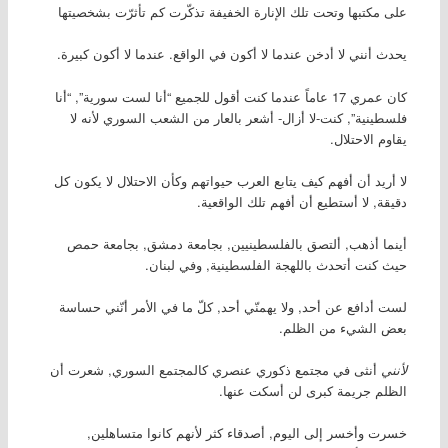
على مكتبها وتحت تلك الإنارة الخفيفة تذكّرت كم تأثرّت بشخصيتها
يحدث أنني لا أدخن عندما لا أكون في الواقع. عندما لا أكون كبيرة.
كان عمري 17 عاماً عندما كنت أقول للجميع “أنا لست سورية”, “أنا
فلسطينية”, كنت-لا أزال- أشعر بالعار من الشعب السوري لأنه لا
يقاوم الاحتلال.
لا أريد أن أفهم كيف يتابع العرب حيواتهم وكأن الاحتلال لا يكون كل
دقيقة, لا أستطيع أن أفهم تلك الواقعية.
أينما أذهب, ألتصق بالفلسطينيين, بجامعة دمشق, بجامعة حمص
حيث كنت أتحدث باللهجة الفلسطينية, وفي لبنان.
لست أدافع عن أحد, ولا يهمنّي أحد, كلّ ما في الأمر أنّني حساسة
بعض الشيء من الظلم.
لأنني
أنثى في مجتمع ذكوري عنصري كالمجتمع السوري, شعرت أن
الظلم جريمة كبرى لن أسكت عنها.
خسرت وأخسر إلى اليوم, أصدقاء كثر لأنهم كانوا متساهلين,