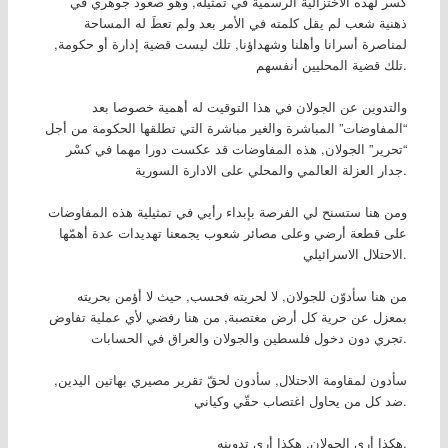
كسر لهذه الاختزالية الرسمية في تمثيله, وهو صعود جوهري في
ذهنية شعب لم يقل كلمته في الأمر بعد ولم تعطَ له المساحة
لمناصرة أسرانا وأهلنا وشهداؤنا, تلك ليست قضية إدارة أو حكومة,
تلك قضية المحليين أنفسهم.
والتدوين عن الجولان في هذا التوقيت له أهمية خصوصا بعد
“المفاوضات” المباشرة والغير مباشرة التي تطلقها الحكومة من أجل
“تحرير” الجولان, هذه المفاوضات قد عكست دورا مهما في كسْر
جدار العزلة العالمي والمحلي على الادارة السورية.
ومن هنا ستسنح لي الفرصة بإبداء رأيي في تمثيلية هذه المفاوضات
على قطعة أرضي وعلى مصائر شعوب يجمعنا تهديدات عدة أهمّها
الاحتلال الاسرائيلي.
من هنا سأدوّن للجولان, لا لحريته فحسب, حيث لا أؤمن بحريته
بمعزل عن حرية كل أرض مغتصبة, من هنا رفضي لأي عملية تفاوض
تجري دون دخول فلسطين والجولان والعراق في الحسابات.
سأدون لمقاومة الاحتلال, سأدون لحقّ تقرير مصيري بهاتين اليدين,
ضد كل من يحاول اغتصاب حقّي وكياني.
هكذا أرى الجولان, هكذا أرى تدوينه.