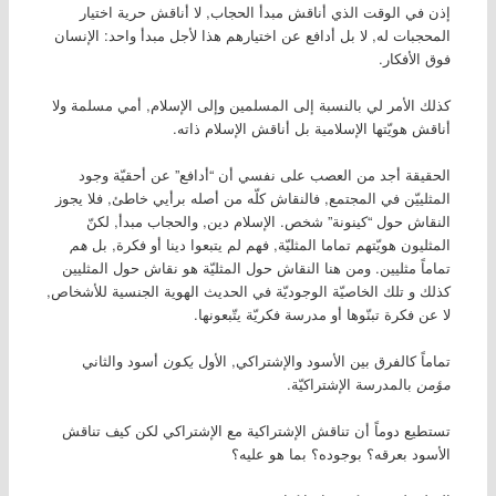
إذن في الوقت الذي أناقش مبدأ الحجاب, لا أناقش حرية اختيار
المحجبات له, لا بل أدافع عن اختيارهم هذا لأجل مبدأ واحد: الإنسان
فوق الأفكار.
كذلك الأمر لي بالنسبة إلى المسلمين وإلى الإسلام, أمي مسلمة ولا
أناقش هويّتها الإسلامية بل أناقش الإسلام ذاته.
الحقيقة أجد من العصب على نفسي أن “أدافع” عن أحقيّة وجود
المثلييّن في المجتمع, فالنقاش كلّه من أصله برأيي خاطئ, فلا يجوز
النقاش حول “كينونة” شخص. الإسلام دين, والحجاب مبدأ, لكنّ
المثليون هويّتهم تماما المثليّة, فهم لم يتبعوا دينا أو فكرة, بل
هم
تماماً مثليين. ومن هنا النقاش حول المثليّة هو نقاش حول المثليين
كذلك و تلك الخاصيّة الوجوديّة في الحديث الهوية الجنسية للأشخاص,
لا عن فكرة تبنّوها أو مدرسة فكريّة يتّبعونها.
تماماً كالفرق بين الأسود والإشتراكي, الأول
يكون
أسود والثاني
مؤمن
بالمدرسة الإشتراكيّة.
تستطيع دوماً أن تناقش الإشتراكية مع الإشتراكي لكن كيف تناقش
الأسود بعرقه؟ بوجوده؟ بما هو عليه؟