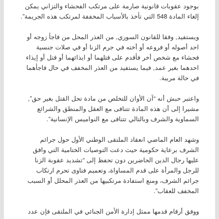
بوجود عقوبات قانونية صارمة على مرتكب الفحشاء والتزاني يمكن
إلغاء المادة 548 التي تأخذ بالأسباب المخففة لمرتكب هذه الجريمة”.
ويستفيد, وفقا للقانون السوري, من العذر المحل من فاجأ زوجه أو
احد أصوله أو فروعه أو أخته في جرم الزنا أو في صلات جنسية
فحشاء مع شخص أخر فأقدم على قتلهما أو ايذائهما أو قتل أو إيذاء
احدهما بغير عمد, فيما يستفيد من العذر المخفف في حال فاجأهما
في حالة مريبة.
واعتبر حبش أنه “آن الأوان للتخلص من مادة تحل القتل بغير حق”,
مشيرا إلى أن هذه المادة تتنافى مع العقل والمنطق والشرائع
السماوية والشرف وبالتالي تتنافى مع النواميس الإنسانية”.
وشهد العام الماضي انعقاد الملتقى الوطني الأول حول جرائم
الشرف برعاية حكومية حيث دعت التوصيات الختامية التي وافق
عليها رجال الدين الحاضرين دون تحفظ إلى “تشديد عقوبة الزنا
للرجل والمرأة على قدم المساواة، وتعميم فتاوى تحرم ارتكاب
جرائم الشرف، ومنع استفادة مرتكبيها من العذر المحلل أو السبب
المخفف للعقاب”.
ووفق أرقام قدمها ممثل إدارة الأمن الجنائي في الملتقى فإن عدد