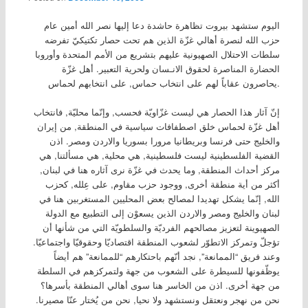
اليوم ستشهد بيروت تظاهرة حاشدة دعا إليها نصر الله أمين عام
حزب الله لنصرة أهالي غزّة الذين هم تحت حصار تكتيكيّ تفرضه
سلطات الاحتلال الصهيونية عليهم بتشريع من الأمم المتحدة وأوروبا
الحضارة المناصرة لحقوق الانـسان ولحرية التعبير. أهل غزّة
يحاصرون عقاباً لهم على انتخاب حماس, على انتخابهم لحماس.
إنّ آثار هذا الحصار هي ليست غزّاويّة فحسب, وإنّما محليّة, فانتخاب
أهل غزّة لحماس خلق اصطفافات سياسية في المنطقة, من إيران
والخليج حتى فرنسا وبريطانيا مرورا بسوريا والاردن ومصر. اذن
القضية الفلسطينية ليست فلسطينية, هي محلية, هي مسألتنا, هي
مركز أحداث المنطقة, وما يحدث في غزّة نرى آثاره هنا في لبنان,
أكثر من أية منطقة أخرى, ووجود حزب مقاوم, على عِلله, كحزب
الله, إنّما يشكل تهديدا لمصالح بعض المحليين المستغربين هنا في
لبنان والخليج ومصر والاردن الذين يسعوْن إلى التطبيع مع الدولة
الصهيوينة لتعزيز مصالحهم الفرديّة والسلطويّة التي من شأنها أن
تؤجلّ وتمركز الاتطوّر لشعوب المنطقة اقتصاديّا وحقوقيّا واجتماعيّا.
وعند فريق “الممانعة”, نجد أنّهم باحتكارهم “للممانعة” هم أيضاً
يوظّفونها للسيطرة على الشعوب من جهة ولتمركزهم في السلطة
من جهة أخرى. اذن من الخاسر هنا سوى أهالي المنطقة بأسرها؟
نحن من نهجر ونعتقل ونستشهد ولا نحيا, نحن من يُختار عنّا مصيرنا.