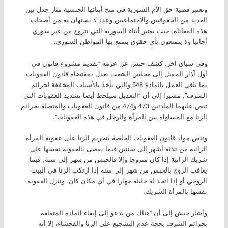
وتعتبر قضية حق الأم السورية في منح أبنائها الجنسية مثار جدل بين
العديد من الحقوقيين والاجتماعيين وعدد لا يستهان به من أصحاب
هذه المعاناة, حيث يعتبر أبناء السورية التي تتزوج من غير سوري
أجانبا ولا يتمتعون بأي حقوق يتمتع بها المواطن السوري.
وفي سياق آخر, كشف حبش عن عزمه “تقديم مشروع قانون في
أول آذار المقبل إلى مجلس الشعب يعدل بمقتضاه قانون العقوبات
بما يلغي العمل بالمادة 548 والتي تأخذ بالأسباب المخففة لجرائم
الشرف”, مشيرا إلى أن “التعديل سيلحظ أيضا تشديد العقوبات التي
تنص عليهما المادتين 473 و474 من قانون العقوبات والمتصلة بجرائم
الزنا مع المساواة بين المرأة والرجل في هذه العقوبات”.
وتنص مواد قانون العقوبات الخاصة بتجريم الزنا على عقوبة المرأة
الزانية من ثلاثة أشهر إلى سنتين فيما يقضى بالعقوبة نفسها على
شريك الزانية إذا كان متزوجا وإلا فالحبس من شهر إلى سنة, فيما
يعاقب الزوج بالحبس من شهر إلى سنة إذا ارتكب الزنا في البيت
الزوجي أو إذا اتخذ له خليلة جهارا في أي مكان كان، وتنزل العقوبة
نفسها بالمرأة الشريك.
وأشار حبش إلى أن “هناك من يدعو إلى إبقاء المادة المتعلقة
بجرائم الشرف بحجة عدم التشجيع على الزنا والفحشاء، إلا أنه