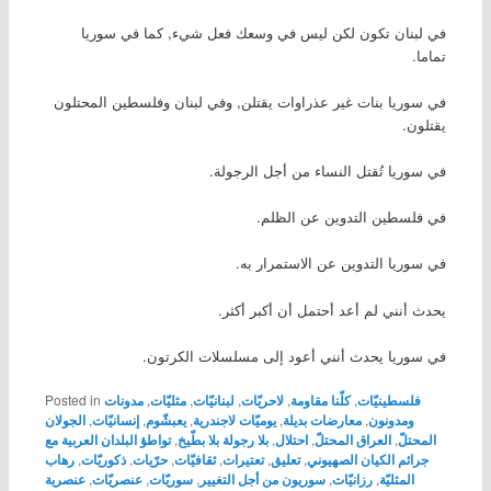
في لبنان تكون لكن ليس في وسعك فعل شيء, كما في سوريا
تماما.
في سوريا بنات غير عذراوات يقتلن, وفي لبنان وفلسطين المحتلون
يقتلون.
في سوريا تُقتل النساء من أجل الرجولة.
في فلسطين التدوين عن الظلم.
في سوريا التدوين عن الاستمرار به.
يحدث أنني لم أعد أحتمل أن أكبر أكثر.
في سوريا يحدث أنني أعود إلى مسلسلات الكرتون.
فلسطينيّات
,
كلّنا مقاومة
,
لاحريّات
,
لبنانيّات
,
مثليّات
,
مدونات
Posted in
ومدونون
,
معارضات بديلة
,
يوميّات لاجندرية
,
يعبشّوم
,
إنسانيّات
,
الجولان
المحتلّ
,
العراق المحتلّ
,
احتلال
,
بلا رجولة بلا بطّيخ
,
تواطؤ البلدان العربية مع
جرائم الكيان الصهيوني
,
تعليق
,
تعتيرات
,
ثقافيّات
,
حرّيات
,
ذكوريّات
,
رهاب
المثليّة
,
رزانيّات
,
سوريون من أجل التغيير
,
سوريّات
,
عنصريّات
,
عنصرية