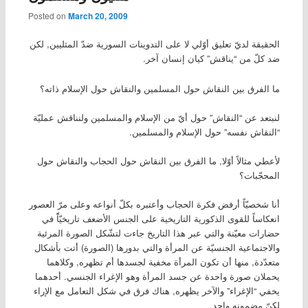
Posted on
March 20, 2009
الحقيقة لديّ تعليق أوّلي لا على التدوينات السورية ضدّ المثليين, لكن
ضد كلّ من “يناقش” كيان إنسان آخر.
ما الفرق بين النقاش حول المسلمين والنقاش حول الإسلام ذاته؟
لنبتعد عن “النقاش” حول أيّ من الإسلام والمسلمين ولنناقش عمليّة
“النقاش نفسه” حول الإسلام والمسلمين.
لأعطي مثالاً أوّلا, ما الفرق بين النقاش حول الحجاب والنقاش حول
المحجّبات؟
أنا شخصيّاً أرفض فكرة الحجاب وأعتبره بكلّ أنواعه وعلى مرّ العصور
انعكاساً للقوى الذكورية التاريخية على الجنس الأضعف تاريخيّاًً في
حضارات معيّنة والتي عبر هذا التاريخ جاءت لتشّكل الصورة المرئية
والاجتماعية الجنسيّة عن المرأة والتي بدورها (الصورة) أتت بأشكال
متعدّدة, منها أن تكون المرأة مخفية لجسدها أم تظهره, وكلاهما
يحملان صورة واحدة عن جسد المرأة وهو الإغراء الجنسي. أحدهما
يخفي “الإغراء” والآخر يظهره, هناك فرق في شكل التعامل مع الإراء
لكنّ مضمونه واحد.