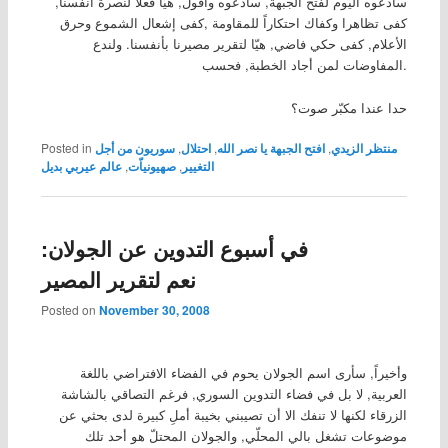
سأدعوه اليوم لفتح الجبهة, سأدعوه وأقول, هيّا فعلا لنصرة أنفسنا,
كفى تظاهرا وكفاك احتكاراً للمقاومة ,كفى إشعال الشموع وحرق
الأعلام, كفى حكي فاضي, هيّا لتقرير مصيرنا بأنفسنا. ولندع
المفاوضات لمن أجاد الخطبة, فحسب.
حدا عندا مكبّر صوت؟
منتظر الزيدي
,
افتح الجبهة يا نصر الله
,
احتلال
,
سوريون من أجل
Posted in
التغيير
,
صهيونياّت
,
عالم عيربي بديل
في أسبوع التدوين عن الجولان:
نعم لتقرير المصير
Posted on
November 30, 2008
وأخيراً, سأرى اسم الجولان يحوم في الفضاء الافتراضي باللغة
العربية, لا بل في فضاء التدوين السوري, فرغم التصاقي بالشاشة
الزرقاء لكنها لا تنفك الا أن تصيبني بخيبة أملِ كبيرة لدى بحثي عن
موضوعات تشغل بالي المحلّي, والجولان المحتلّ هو أحد تلك