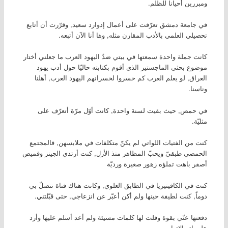
ومبررين أحيانا للظلم.
في جامعة دمشق تعرّفت على أعمال إدوارد سعيد, وقرّرت أن أتابع
تحصيلي العلمي بالأدب المقارن مثله, وها أنا الآن أتبعه.
كانت جملة واحدة سمعتها في بيتي ضدّ اليهود العرب ما جعلني أختار
موضوع بحثي الماجستير الذي أقوم بكتابته حاليّا حول أدب يهود
العراق, لو يعلم العرب كم خسروا لخسرانهم اليهود العرب, أهلنا
وناسنا.
في حمص, حيث بقيت لسنة واحدة, كانت أوّل مرّة أتعرّف على
مثليّة.
كنت من الفتيات اللواتي لم يكنّ متكلفات في ملابسهن, فالمجتمع
الحمصي طبقيّ ويحبّ المظاهر منذ الأزل, كنت أرتدي الجينز وقميص
أصفر باهت تملؤه زهور صغيرة ورديّة
كنت في الكافيتيريا في الطابق العلوي, وكانت هناك فتاة تتصلّ بي
دوماً, كنت لطيفة حينها ولم أكن أعبّر عن انزعاجي, حتى قبّلتني.
دفعتها عنّي بقوة وقلت لها كلمات مسيئة ولم أعد أسلم عليها وأرد
على اتصالاتها.