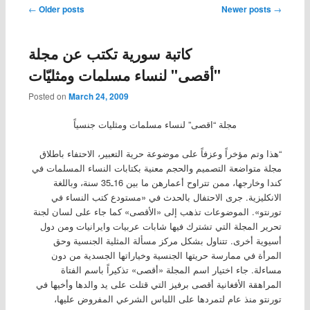
Post navigation
←
Older posts
Newer posts
→
كاتبة سورية تكتب عن مجلة
"أقصى" لنساء مسلمات ومثليّات
Posted on
March 24, 2009
مجلة “اقصى” لنساء مسلمات ومثليات جنسياً
“هذا وتم مؤخراً وعزفاً على موضوعة حرية التعبير، الاحتفاء باطلاق
مجلة متواضعة التصميم والحجم معنية بكتابات النساء المسلمات في
كندا وخارجها، ممن تتراوح أعمارهن ما بين 16ـ35 سنة، وباللغة
الانكليزية. جرى الاحتفال بالحدث في «مستودع كتب النساء في
تورنتو». الموضوعات تذهب إلى «الأقصى» كما جاء على لسان لجنة
تحرير المجلة التي تشترك فيها شابات عربيات وايرانيات ومن دول
أسيوية أخرى. تتناول بشكل مركز مسألة المثلية الجنسية وحق
المرأة في ممارسة حريتها الجنسية وخياراتها الجسدية من دون
مساءلة. جاء اختيار اسم المجلة «أقصى» تذكيراً باسم الفتاة
المراهقة الأفغانية أقصى برفيز التي قتلت على يد والدها وأخيها في
تورنتو منذ عام لتمردها على اللباس الشرعي المفروض عليها،