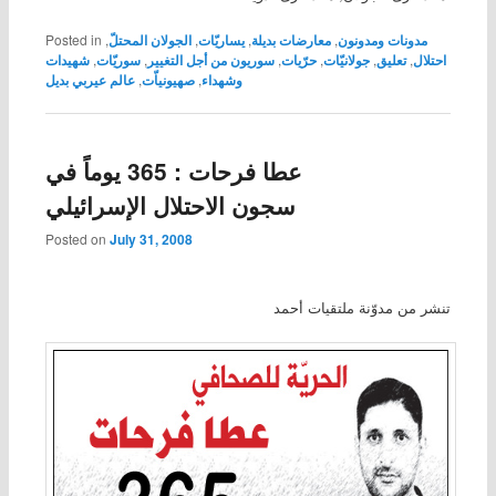
مدونات ومدونون
,
معارضات بديلة
,
يساريّات
,
الجولان المحتلّ
,
Posted in
احتلال
,
تعليق
,
جولانيّات
,
حرّيات
,
سوريون من أجل التغيير
,
سوريّات
,
شهيدات
وشهداء
,
صهيونياّت
,
عالم عيربي بديل
عطا فرحات : 365 يوماً في
سجون الاحتلال الإسرائيلي
Posted on
July 31, 2008
تنشر من مدوّنة ملتقيات أحمد