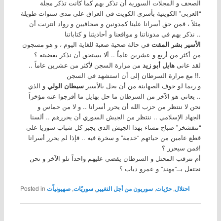
الصحف و المجلات السورية أن تذكر بهم كما كانت تذكر مجلة
“العربي” الكويتية بأسرى الكويت في العراق على مدى سنوات طويلة
مثلاً ، فمن حق أسرانا علينا كمدونين و صحافيين و رواد انترنت أن
نذكر بهم في مدوناتنا و مواقعنا و أحاديثنا و كتاباتنا ..
الأسير بشر المقت
في حالة صحية صعبة للغاية اليوم ، و هو مسجون
من أكثر من أربع و عشرين عاماً .. ألا يستحق أن نذكر بقضيته ؟
لقد عانى
هايل أبو زيد
من مرارة السجن لأكثر من عشرين عاماً ..
مع مرارة السرطان إلى أن استشهد في السجن !!.
و ربما لو خوف الصهاينة من أن يحل بالأسير
سيطان الولي
و الذي
يعاني هو الآخر من السرطان ما حل بهايل ما أفرجوا عنه مؤخراً ..
نحن لا ننتظر من حزب الله أن يحرر أسرانا .. و لا من حماس و
الجهاد الإسلامي .. ننتظر من الجيش السوري أن يحررهم .. ألسنا
“نتفشخر” صباح مساء بهذا الجيش الذي يجبر كل شباب سوريا على
قطع عامين من حياتهم “خدمة” و سخرة فيه .. فإذا لم يحرر أسرانا
فمن سيحرر ؟!
أم نترقب المحتل و السرطان يقضي عليهم واحداً تلو الآخر و نحن
نحتفل بــ”مهند” و عمرو دياب ؟
احتلال
,
حرّيات
,
سوريون من أجل التغيير
,
سوريّات
,
صهيونياّت
Posted in