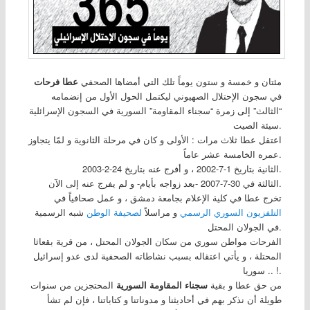
مئتان و خمسة و ستون يوماً تلك التي أمضاها الصحفي
عطا فرحات
في سجون الإحتلال الصهيوني ليكتمل الحول الأول من إنضمامه
“الثالث” إلى زمرة “سجناء المقاومة” السورية في السجون الإسرائلية
سيئة الصيت.
اعتقل عطا ثلاث مرات : الأولى و كان في مرحلة الثانوية و لمّا يتجاوز
عمره الخامسة عشر عاماً.
الثانية بتاريخ 1-7-2002 ، و أفرج عنه بتاريخ 24-2-2003.
الثالثة في 30-7-2007 -بعد زواجه بأيام- و لم يفرج عنه إلى الآن.
تخرج عطا في كلية الإعلام بجامعة دمشق ، و عمل صحافياً في
التلفزيون السوري الرسمي
و مراسلاً
لصحيفة الوطن
شبه الرسمية
في الجولان المحتل.
الفرحات مواطن سوري من سكان الجولان المحتل ، من قرية بقعاثا
المحتلة ، و يأتي اعتقاله بسبب نشاطاته الصحفية لدى عدو إسرائيل
.. سوريا !.
من حق عطا و بقية
سجناء المقاومة السورية
المحتجزين من سنوات
طويلة أن نذكر بهم في أحاديثنا و مدوناتنا و كتاباتنا ، فإن لم تشأ