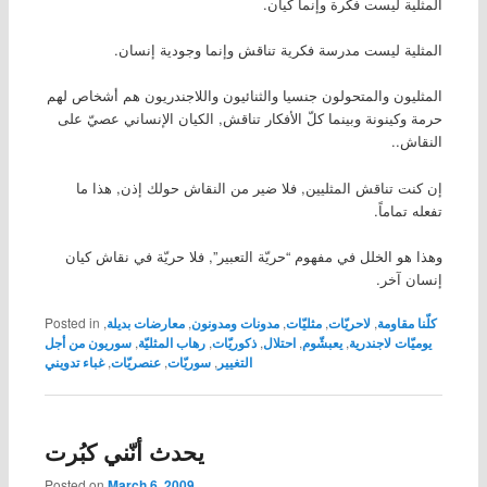
المثلية ليست فكرة وإنما كيان.
المثلية ليست مدرسة فكرية تناقش وإنما وجودية إنسان.
المثليون والمتحولون جنسيا والثنائيون واللاجندريون هم أشخاص لهم
حرمة وكينونة وبينما كلّ الأفكار تناقش, الكيان الإنساني عصيّ على
النقاش..
إن كنت تناقش المثليين, فلا ضير من النقاش حولك إذن, هذا ما
تفعله تماماً.
وهذا هو الخلل في مفهوم “حريّة التعبير”, فلا حريّة في نقاش كيان
إنسان آخر.
كلّنا مقاومة
,
لاحريّات
,
مثليّات
,
مدونات ومدونون
,
معارضات بديلة
,
Posted in
يوميّات لاجندرية
,
يعبشّوم
,
احتلال
,
ذكوريّات
,
رهاب المثليّة
,
سوريون من أجل
التغيير
,
سوريّات
,
عنصريّات
,
غباء تدويني
يحدث أنّني كبُرت
Posted on
March 6, 2009