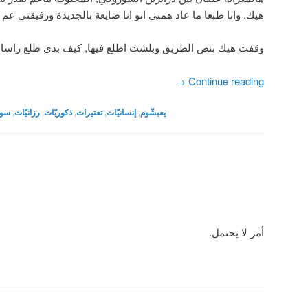
هيك. وانا طبعا ما عاد همني انو انا ضايعة بالجديدة ورفيقتي عم 
وقفت هيك بنص الطريق وبلشت اطلع فيها, كيف بدي طلع راسا م
→
Continue reading
يعبشّوم
,
إنسانيّات
,
تعتيرات
,
ذكوريّات
,
رزانيّات
,
سور
أمر لا يحتمل.