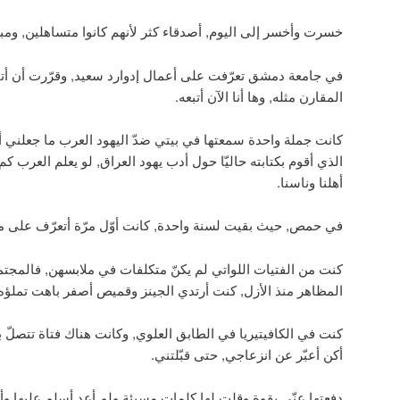
خسرت وأخسر إلى اليوم, أصدقاء كثر لأنهم كانوا متساهلين, ومبر
في جامعة دمشق تعرّفت على أعمال إدوارد سعيد, وقرّرت أن أتا
المقارن مثله, وها أنا الآن أتبعه.
كانت جملة واحدة سمعتها في بيتي ضدّ اليهود العرب ما جعلني 
الذي أقوم بكتابته حاليّا حول أدب يهود العراق, لو يعلم العرب ك
أهلنا وناسنا.
في حمص, حيث بقيت لسنة واحدة, كانت أوّل مرّة أتعرّف على مثل
كنت من الفتيات اللواتي لم يكنّ متكلفات في ملابسهن, فالمج
المظاهر منذ الأزل, كنت أرتدي الجينز وقميص أصفر باهت تملؤه 
كنت في الكافيتيريا في الطابق العلوي, وكانت هناك فتاة تتصلّ ب
أكن أعبّر عن انزعاجي, حتى قبّلتني.
دفعتها عنّي بقوة وقلت لها كلمات مسيئة ولم أعد أسلم عليها وأر