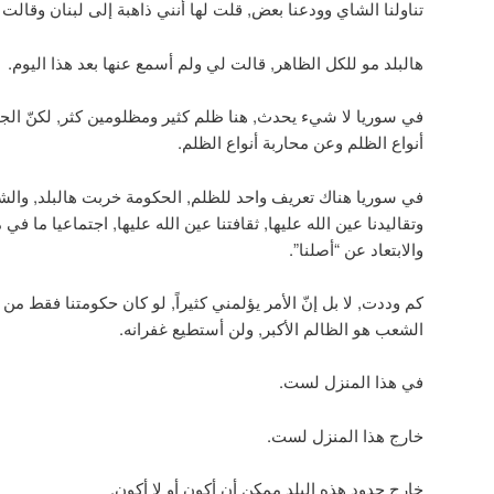
تناولنا الشاي وودعنا بعض, قلت لها أنني ذاهبة إلى لبنان وقالت ل
هالبلد مو للكل الظاهر, قالت لي ولم أسمع عنها بعد هذا اليوم.
في سوريا لا شيء يحدث, هنا ظلم كثير ومظلومين كثر, لكنّ الج
أنواع الظلم وعن محاربة أنواع الظلم.
في سوريا هناك تعريف واحد للظلم, الحكومة خربت هالبلد, والشعب
وتقاليدنا عين الله عليها, ثقافتنا عين الله عليها, اجتماعيا ما في م
والابتعاد عن “أصلنا”.
كم وددت, لا بل إنّ الأمر يؤلمني كثيراً, لو كان حكومتنا فقط من خ
الشعب هو الظالم الأكبر, ولن أستطيع غفرانه.
في هذا المنزل لست.
خارج هذا المنزل لست.
خارج حدود هذه البلد ممكن أن أكون أو لا أكون.