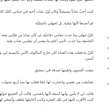
كنت أحبّ شاباً مسيحيّاً وكان أول شاب أحبه في حياتي, لكنّه كان 
لم أصدها لأنها مثلية, بل لجهلي بالمثليّة.
لكنّ جهلي بما حدث جعلني دفاعيّة, إن كان شابا من قبّلني بغتة 
الجامعة بما حدث, لأنني أعلم ما معنى أن يقلبني شاب بغتة.
لكنّ ما فعلت هذه الفتاة كان خارج المألوف الآمن بالنسبة لي, و
آمنين.
مضت السنون ولقيتها صدفة في دمشق.
تضايقت من نفسي واعتذرت لها عمّا فعلت بها منذ أربع سنوات.
قالت لي لا بأس, وأنها آسفة لأنها باغتتني, قالت أن الجميع حولها 
كنت الأقرب إليها في تلك الفترة وكنت أعاملها بلطف وأصغي لها