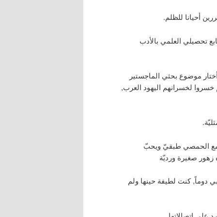
رين أحيانا للظلم.
بع تحصيلي العلمي بالأدب
أختار موضوع بحثي الماجستير
م خسروا لخسرانهم اليهود العرب,
يّة.
تمع الحمصي طبقيّ ويحبّ
زهور صغيرة ورديّة
ي دوماً, كنت لطيفة حينها ولم
د على اتصالاتها.