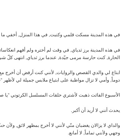
في هذه المدينة مسكت قلمي وكتبت, في هذا المنزل, أخفي ما 
في هذه المدينة برز ثدياي, في وقت لم أختره ولم أفهم انعكاسات
الحارة, كنت حارسة مرمى جيّدة, عندما برز ثدياي, انتهى كلّ ش
ابتاع لي والدي القصص والروايات, لأنني كنت أرفض أن أخرج مع ال
دوماً, وأمي لا تزال مواظبة على ابتياع ملابس جميلة لي لأظهر “ج
الأسبوع الفائت ذهبت لأشتري حلقات المسلسل الكرتوني “يا صا
يحدث أنني لا أريد أن أكبر.
والداي لا يزالان يغضبان منّي لأنني لا أخرج بمظهر لائق, ولأن ح
وجهي ولأنني تماماً, لا أمانع.