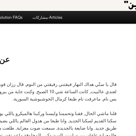
مشاركات-Articles
olution FAQs
عن 
قال يا ستّي هداك النهار فيقتني رفيقتي من النوم, قال رزا
لعندي عالبيت, كانت الساعة شي 10 الصبح,
بس نام, ماعرفت نام طبعا كرمال الخوشبوشية السورية.
قلنا ماشي الحال, فقنا وتحممنا ولبسنا وركبنا هالميكرو ياللي 
طريق جديد. وانا ضايعة بالجديدة, سمعت صوت معزاية, طلعت هي
هالمعزاية علقان بين درابزين السوزوكي, المخلوقة ماعم تقدر ت