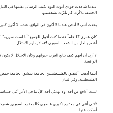
عندما شاهدت جودي أبوت اليوم تكتب الرسائل بقلمها في الليل 
الخفيفة تذكّرت كم تأثرّت بشخصيتها
يحدث أنني لا أدخن عندما لا أكون في الواقع. عندما لا أكون كبيرة
كان عمري 17 عاماً عندما كنت أقول للجميع “أنا لست سورية”
أشعر بالعار من الشعب السوري لأنه لا يقاوم الاحتلال.
لا أريد أن أفهم كيف يتابع العرب حيواتهم وكأن الاحتلال لا يكون 
الواقعية.
أينما أذهب, ألتصق بالفلسطينيين, بجامعة دمشق, بجامعة حمص
الفلسطينية, وفي لبنان.
لست أدافع عن أحد, ولا يهمنّي أحد, كلّ ما في الأمر أنّني حسا
لأنني
أنثى في مجتمع ذكوري عنصري كالمجتمع السوري, شعرت 
أسكت عنها.