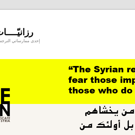
Razaniyyat - رزانيّـــ
إحدى ممارساتي النرجسيّ