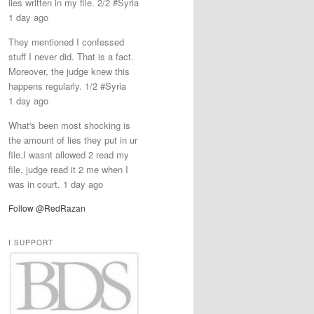
lies written in my file. 2/2 #Syria
1 day ago
They mentioned I confessed
stuff I never did. That is a fact.
Moreover, the judge knew this
happens regularly. 1/2 #Syria
1 day ago
What's been most shocking is
the amount of lies they put in ur
file.I wasnt allowed 2 read my
file, judge read it 2 me when I
was in court. 1 day ago
Follow @RedRazan
I SUPPORT