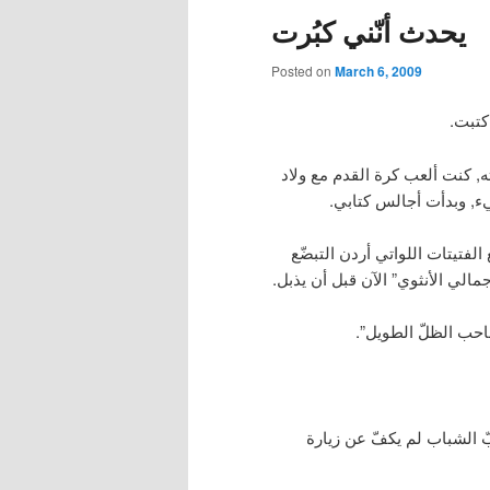
يحدث أنّني كبُرت
Posted on
March 6, 2009
كتبت.
ه, كنت ألعب كرة القدم مع ولاد
يء, وبدأت أجالس كتابي.
فتيتات اللواتي أردن التبضّع
مالي الأنثوي” الآن قبل أن يذبل.
حب الظلّ الطويل”.
بّ الشباب لم يكفّ عن زيارة