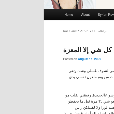
Main menu
Home
About
Syrian Rev
Skip to primary content
Skip to secondary content
رزانيّات
CATEGORY ARCHIVES:
كل شي إلا المعزة
Posted on
August 11, 2009
ن قومي لشوف غسلي وشك وتعي
 وكنت جاية من بيروت من يوم ملعون نفسي بدي
بوشو عالجديدة. رفيقتي نقلت من
سكنا القديم لسكنا الجديد, وانا طبعا من هدول العالم ياللي بضيعو شي 15 مرة قبل ما يحفظو
ك لورا ولا لقيتلكن راس
طلع راسا والله أعلم قديش صرلا