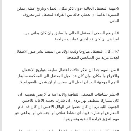
5-مهنة المعتقل الحالية -دون ذكر مكان العمل- وتاريخ عمله. يمكن
للسيرة الذاتية ان تعطي حالة من الفرادة لمعتقل غير معروف
للناس.
6-الوضع الصحي للمعتقل الحالي والسابق وان كان يعاني من
امراض, ان كان قد اجري عمليات جراحية.
7-ان كان المعتقل متزوجا ولديه اولاد من المفيد نشر صور الاطفال
لجذب مزيد من المتابعين للصفحة
8-من المهم جدا ان نذكر حالات اعتقال سابقة بتواريخ الاعتقال
والافراج والمكان. وان كان قد احيل المعتقل الى المحكمة سابقا,
التهم الموجهة اليه, ان احيل الى سجن, او ان شمل بالعفو ام لا.
9-نشر نشاطات المعتقل الثقافية والابداعية ما لا يضر بقضيته. ان
كان مشاركا بتنظيف نهر بردى, ان شارك بحملة الاغاثة للاجئين
الجنوب اللبناني, ان كان عضوا في الهلال الاحمر, ان كان قد اقام
المعارض او شارك فيها. اي نشاط ثقافي او اجتماعي او ابداعي هو
مهم لتعزيز فرادة القضية وتسويقها.
10-ان كان احد افراد المعتقل قد اعتقل سابقا وتم نشر الخبر على