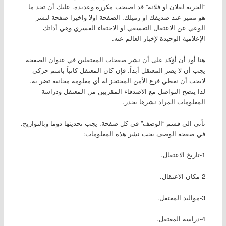
“الحرية لفلان او فلانة” قد اصبحت مكررة وعديدة. عليك أن تجد ما
هو مميز عند صديقك او زميلك. الصفحة اولا واخيرا صفحة لنشر
الوعي عن الاعتقال التعسفي او الاختفاء القسري وهي أداتك
الإعلامية الوحيدة لإخبار العالم عنه.
هنا أود أن أؤكد على أن نشر صفحات المعتقلين في عنوان الصفحة
يجب أن لا يضر المعتقل أبداً. فإن كان المعتقل كاتباً باسم حركي
لايجب أن نعطي فرع الأمن المحتجز له أي معلومة مجانية تضر به.
لذا ينصح التواصل مع الاصدقاء المقربين من المعتقل ودراسة
المعلومات المراد نشرها بحذر.
نأتي الى قسم “الوصف” في كل صفحة. يجب تحديثها دوما وبالتواريخ.
في صفحة الوصف يجب نشر هذه المعلومات:
1-تاريخ الاعتقال.
2-مكان الاعتقال.
3-مواليد المعتقل.
4-دراسة المعتقل.