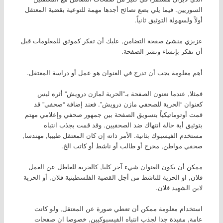
السوريين. فيما يلي بضع نصائح أجدها مهمة للتوعية بقضية المعتقل
أولاً ولسهولة التوثيق ثانياً.
عزيزي منشئ صفحة التضامن, عليك أن تفكر كموثق للمعلومات قبل
أن تفكر بإنشاء ونشر الصفحة.
أهم معلومة يجب أن تدرج في العنوان هو عمل أو دراسة المعتقل.
فمثلا, عندما نعنون الصفحة بـ”الحرية لمازن درويش” أثره ليس
كعنوان “الحرية للصحفي مازن درويش”. فعند إضافة “صحفي” قد
قمت أوتوماتيكياً بتسويق الصفحة بين جمهور صحفي وإعلامي مهتم
بتوثيق أية حالة انتهاك ضد الصحفيين. وقد قمت بجذب انتباه
مستخدم الفيسبوك بثانية. الأمر ذاته إن كان المعتقل طبيبا, مهندسا,
صحفي مواطن, مخرج أو طالب أو ناشط أو كاتب الخ.
ممكن أن يكون العنوان شيء آخر كليا, كالحرية للعاطل عن العمل
فلان, او الحرية للناشط من أجل القضية الفلسطينية فلان, أو الحرية
لابن الشهيد فلان.
استخدام معلومة ممكن أن تعطي صورة عن المعتقل, ولو كانت
عامة, مفيدة جدا لجذب انتباه الفيسبوكيين, خصوصا ان صفحات