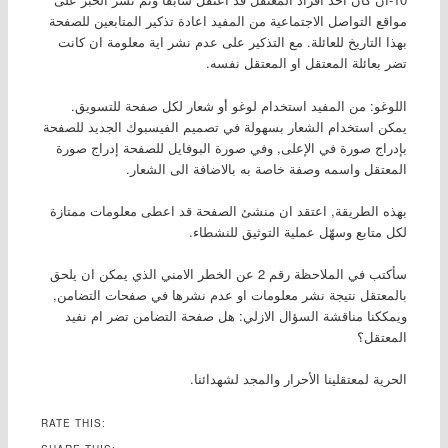
مواقع التواصل الاجتماعية من المفيد اعادة تذكير المتابعين للصفحة
بهذا التاريخ للعائلة. مع التذكير على عدم نشر اية معلومة ان كانت
تضر بعائلة المعتقل او المعتقل نفسه.
اللوغو: من المفيد استخدام لوغو أو شعار لكل صفحة للتسويق.
يمكن استخدام الشعار بسهولة في تصميم الفيسبوك الجديد للصفحة
بإدراج صورة في الإعلى, وفي صورة البوفايل للصفحة إدراج صورة
المعتقل واسمه وصفة خاصة به بالاضافة الى الشعار.
بهذه الطريقة, اعتقد ان منشئ الصفحة قد اعطى معلومات ممتازة
لكل متابع وسهّل عملية التوثيق للنشطاء.
سأكتب في الملاحظة رقم 2 عن الخطر الامني الذي يمكن ان يلحق
بالمعتقل نتيجة نشر معلومات او عدم نشرها في صفحات التضامن,
ويمككنا مناقشة السؤال الازلي: هل صفحة التضامن تضر ام نفيد
المعتقل؟
الحرية لمعتقلينا الأحرار والمجد لشهدائنا.
RATE THIS: