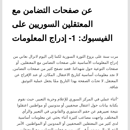
عن صفحات التضامن مع
المعتقلين السوريين على
الفيسبوك: 1- إدراج المعلومات
مرت سنة على بزوغ الثورة السورية لكننا إلى اليوم لانزال نعاني من
إدراج المعلومات الأساسية على صفحات التضامن مع المعتقلين, أو
صفحات التوعية حول شهدائنا. فعند تصفح كثير من صفحات التضامن,
لا نجد معلومات أساسية كتاريخ الاعتقال, المكان, او عند الإفراج عن
المعتقل, لا تحدّث الصفحة بهذا التاريخ ممّا يجعل عملية التوثيق
شاقة.
“أثناء عملي في المركز السوري للإعلام وحرية التعبير, حيث نقوم
بكتابة بيانات حول اعتقال صحفيين أو مدونيين أو مواطنين اعتقلوا
نتيجة تعبيرهم عن حقم الدستوري والقانوني في التعبير والرأي
المختلف, واجهت مصاعب كثيرة أثناء بحثي عن معلومات أساسية
لدى كثير من المعتقلين الصحفيين أو المدونين أو المواطنين. الأمر
الذي لايزال مستمراً في كثير من صفحات التضامن مع المعتقلين