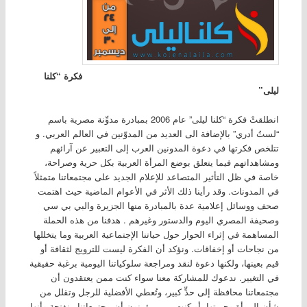
فكرة “كلنا
ليلى”
انطلقتْ فكرة “كلنا ليلى” عام 2006 بمبادرة مدوِّنة مصرية باسم
“لستُ أدري” بالإضافة الى العديد من المدوّنين في العالم العربي. و
تتلخص فكرتها في دعوة المدونين العرب إلى التعبير عن آرائهم
ومشاهداتهم فيما يتعلق بوضع المرأة العربية بكل حرية وصراحة،
خاصة في ظل التأثير المتصاعد للإعلام الجديد على مجتمعاتنا متمثلاً
في المدونات. وقد رأينا ذلك الأثر في الأعوام الماضية حيث اهتمت
صحف ووسائل إعلامية عدة بالمبادرة منها الجزيرة والبي بي سي
وصحيفة المصري اليوم والدستور وغيرهم . هدفنا من هذه الحملة
المساهمة في إثراء الحوار حول حياتنا الإجتماعية العربية وما يتخللها
من نجاحات أو إخفاقات. ونؤكد أن الفكرة ليست للترويج لثقافة أو
قيم بعينها، ولكنها دعوة لنقد ومراجعة سلوكياتنا اليومية برغبة حقيقية
في التغيير. ندعوك للمشاركة معنا سواء كنت ممن يعتقدون أن
مجتمعاتنا محافظة إلى حدٍّ كبير، وتُعطي الأفضلية للرجل وتقلل من
شأن المرأة وحريتها، أو كنت ممن يؤمنون أن مجتمعاتنا منفتحة وأنها