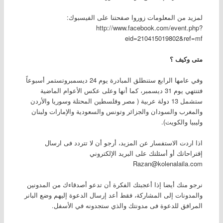
لمزيد من المعلومات زوروا صفحتنا على الفيسبوك:
http://www.facebook.com/event.php?
eid=210415019802&ref=mf
متى وكيف ؟
وفي عامها الرابع ستنطلق المبادرة يوم 24 ديسمبروتستمر أسبوعاً
فتنتهي يوم 31 ديسمبر، كما أنها وعلى عكس الأعوام الماضية
ستشمل 13 دولة عربية ( مصر وفلسطين المحتلة وسوريا والأردن
والمغرب والسودان والجزائر وتونس والسعودية والإمارات ولبنان
وليبيا والكويت).
اذا اردت الاستفسار عن المزيد، أرجو أن لا تتردد فى ارسال
إقتراحاتك أو أسئلتك على البريد الإلكتروني
Razan@kolenalaila.com
نرجو منك أيضا إذا أعجبتك الفكرة أن تدعو أصدقاءك من المدونين
والمدونات إلى المشاركة، فقط أعد إرسال الدعوة إليهم وضع البانر
المرافق للدعوة فى مدونتك والذي ستجدونه في الأسفل.