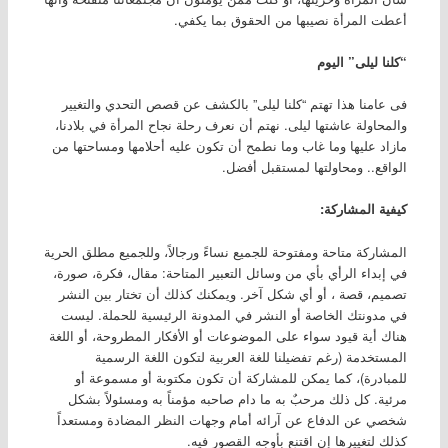
أعطت المرأة نصيبها من الحقوق بما يكفي.
“كلنا ليلى” اليوم
فى عامنا هذا تهتم “كلنا ليلى” بالكشف عن قصص التحدي والتغيير
والمحاولة عاشتها ليلى. نهتم أن نعرف رحلة نجاح المرأة في بلادنا،
مازاد عليها وما غاب وما نطمح أن تكون عليه أحلامها ومساحتها من
الواقع.. ومحاولتها لمستقبل أفضل.
كيفية المشاركة:
المشاركة متاحة ومفتوحة للجميع نساءً ورجالاً، وللجميع مطلق الحرية
في إبداء الرأي بأي من وسائل التعبير المتاحة: مقال، فكرة، صورة،
تصميم، قصة ، أو أي شكل آخر. ويمكنك كذلك أن تختار بين النشر
في مدونتك الخاصة أو النشر في المدونة الرئيسية للحملة. ليست
هناك أية قيود سواء على الموضوعات أو الأفكار المطروحة، أو اللغة
المستخدمة (رغم تفضيلنا للغة العربية لتكون اللغة الرسمية
للمبادرة)، كما يمكن للمشاركة أن تكون مكتوبة أو مسموعة أو
مرئية. كل ذلك مرحبٌ به ما دام صاحبه مؤمناً به ومسئولاً بشكل
شخصي عن الدفاع عن آرائه أمام وجهات النظر المضادة ومستعداً
كذلك لتغييرها إن اقتنع بأوجه القصور فيه.