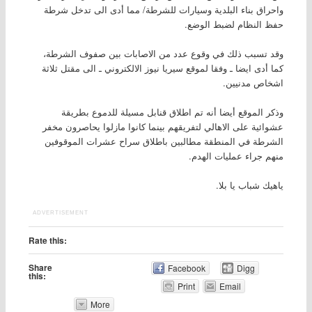
واحراق بناء البلدية وسيارات للشرطة/ مما أدى الى تدخل شرطة
حفظ النظام لضبط الوضع.
وقد تسبب ذلك في وقوع عدد من الاصابات بين صفوف الشرطة،
كما أدى ايضا ـ وفقا لموقع سيريا نيوز الالكتروني ـ الى مقتل ثلاثة
اشخاص مدنيين.
وذكر الموقع أيضا أنه تم اطلاق قنابل مسيلة للدموع بطريقة
عشوائية على الاهالي لتفريقهم بينما كانوا مازلوا يحاصرون مخفر
الشرطة في المنطقة مطالبين باطلاق سراح عشرات الموقوفين
منهم جراء عمليات الهدم.
ياهيك شباب يا بلا.
ADVERTISEMENT
Rate this:
Share
Facebook
Digg
this:
Print
Email
More