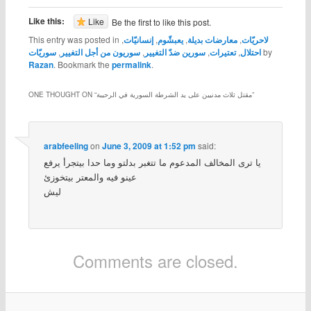
Like this:
Like
Be the first to like this post.
لاحريّات
,
معارضات بديلة
,
يعبشّوم
,
إنسانيّات
,
This entry was posted in
by
احتلال
,
تعتيرات
,
سورين ضدّ التغيير
,
سوريون من أجل التغيير
,
سوريّات
Razan
. Bookmark the
permalink
.
”
مقتل ثلاث مدنيين على يد الشرطة السورية في الرحيبة
ONE THOUGHT ON “
arabfeeling
on
June 3, 2009 at 1:52 pm
said:
يا ترى المخالف المدعوم ما تتغبر بدلتو وما حدا بيتجرأ يرفع
عينو فيه والمعتر بيتخوزئ
ليش
Comments are closed.