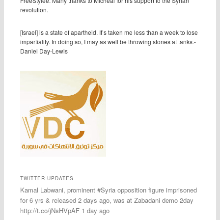
FreeStylee. Many thanks to Micheal for his support to the Syrian
revolution.
[Israel] is a state of apartheid. It’s taken me less than a week to lose
impartiality. In doing so, I may as well be throwing stones at tanks.-
Daniel Day-Lewis
TWITTER UPDATES
Kamal Labwani, prominent #Syria opposition figure imprisoned
for 6 yrs & released 2 days ago, was at Zabadani demo 2day
http://t.co/jNsHVpAF 1 day ago