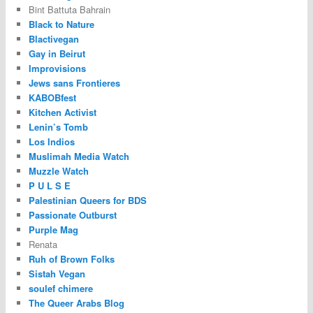
Bint Battuta Bahrain
Black to Nature
Blactivegan
Gay in Beirut
Improvisions
Jews sans Frontieres
KABOBfest
Kitchen Activist
Lenin’s Tomb
Los Indios
Muslimah Media Watch
Muzzle Watch
P U L S E
Palestinian Queers for BDS
Passionate Outburst
Purple Mag
Renata
Ruh of Brown Folks
Sistah Vegan
soulef chimere
The Queer Arabs Blog