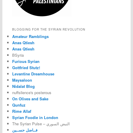
BLOGGING FOR THE SYRIAN REVOLUTION
Amateur Ramblings
Anas Qtiesh
Anas Qtiesh
BSyria
Furious Syrian
Gottfried Stutz!
Levantine Dreamhouse
Maysaloon
Nidalat Blog
nuffsilence's posterous
On Olives and Sake
Qunfuz
Rime Allaf
Syrian Foodie in London
The Syrian Pulse – النبض السوري
فــاضل حســين