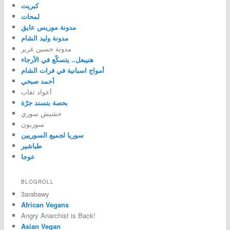
كبريت
لمحات
مدونة موريس عايق
مدونة وليد الشام
مدونة حسين غرير
هنيبعل.. يتسكّع في الأرجاء
أمواج اسبانية في فرات الشام
أحمد صبحي
أعواد ثقاب
بحصة بتسند جرّة
حشيش سوري
سوريون
سوريا لجميع السوريين
طباشير
عوجا
BLOGROLL
3arabawy
African Vegans
Angry Anarchist is Back!
Asian Vegan