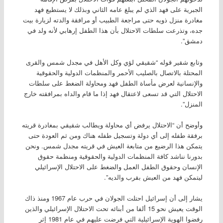
الجبرية على فهد الذي لم يبلغ عامه الثاني وبذلك لا يستطيع فهد
مغادرة منزل ذويه حتى مراجعة الطبيب أو مرافقة والدته لزيارة بيت
جده، وتذرعت سلطات الاحتلال بأن هذا الطفل إرهابي لأنه ولد في
دمشق”.
وتابع شقير قوله “شقيقي لؤي وكل الأهل في مجدل شمس والقرى
المحتلة بالاتصال بالصليب الأحمر والمنظمات الدولية والحقوقية
والإنسانية لعرض مأساة الطفل فهد ومحاولة الضغط على سلطات
الاحتلال التي قد تسعى لاعتقال فهد إذا ما قام والداه بمرافقته خارج
المنزل”.
وأوضح أن “الاحتلال يرفض أي محاولة ويطالب شقيقي بمغادرة قريته
برفقة طفله إلى أي دولة وتسجيل طفله هناك ومن ثم العودة حتى
يتمكن هذا الرضيع من متابعة العيش في قريته مجدل شمس. ونحن
بدورنا نناشد كافة المنظمات الدولية والحقوقية ومنظمة حقوق
الإنسان وحقوق الطفل العمل والضغط على الاحتلال الإسرائيلي
ليتمكن فهد من العيش بقرب والديه”.
يشار إلى أن إسرائيل احتلت الجولان في حرب عام 1967 ومنذ ذاك
الوقت يعيش نحو 15 ألفا من أبنائه تحت الاحتلال الإسرائيلي والذين
رفضوا الهوية الإسرائيلية التي فرضت عليهم في عام 1981 إثر