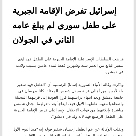
إسرائيل تفرض الإقامة الجبرية
على طفل سوري لم يبلغ عامه
الثاني في الجولان
فرضت السلطات الإسرائيلية الإقامة الجبرية على الطفل فهد لؤي
شقير البالغ من العمر سنة وشهرين فقط لمدة عامين بسبب ولادته
في دمشق.
وذكرت وكالة الأنباء السورية (سانا) الرسمية أن “الطفل فهد شقير
ولد لأبوين من أهالي قرية مجدل شمس المحتلة، كانا يدرسان في
جامعة دمشق وبعد انتهاء دراستهما قررا العودة إلى قريتهما المحتلة
واصطحبا معهما طفلهما الأول فهد، ليفاجأ بعد دخولهما مجدل شمس
مباشرة بإبلاغهما من قوات الاحتلال الإسرائيلي فرض الإقامة الجبرية
على الطفل الرضيع فهد لأنه ولد في دمشق”.
ونقلت الوكالة عن عم الطفل إحسان شقير قوله إنه‏ “منذ اليوم الأول
لدخولهم الجولان المحتل أبلغتهم قوات الاحتلال بفرض الإقامة