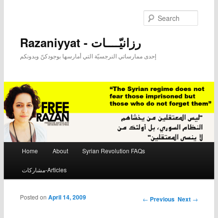
Searc
Razaniyyat - رزانيّــــات
إحدى ممارساتي النرجسيّة التي أمارسها بوجودكنّ وبدونكم
Main menu
Home
About
Syrian Revolution FAQs
Skip to primary content
Skip to secondary content
مشاركات-Articles
Posted on
April 14, 2009
Post navigation
←
Previous
Next
→