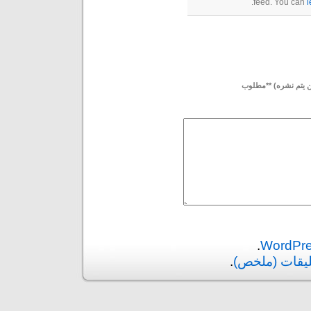
feed. You can
l
لن يتم نشره) **مطلوب
.
ليقات (ملخص)
.