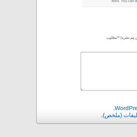
feed. You can
l
لن يتم نشره) **مطلوب
.
ليقات (ملخص)
.