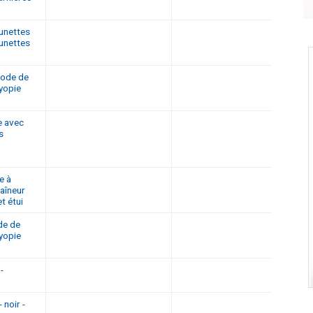
lunettes
lunettes
hode de
yopie
e avec
s
e à
raîneur
t étui
de de
yopie
-
 noir -