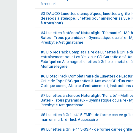
à ressort
#3 DAUCO Lunettes sténopéïques, lunettes à grille, 
de repos à sténopé, lunettes pour améliorer sa vue, 
à trous(noir)
#4 Lunettes à sténopé Naturalight “Diamante” - Mét
Bates - Trous pyramidaux - Gymnastique oculaire - M
Presbytie Astigmatisme
#5 BioTec Pack Complet Paire de Lunettes à Grille d
entraînement pour Les Yeux sur CD Garantie de 3 An
Fabriqué en Allemagne Lunettes à Grille en métal et à
Monture légère
#6 Biotec Pack Complet Paire de Lunettes de Lectur
Grille de Type RSG garanties 3 Ans avec CD d’un ent
Optique connu, Affiche d’entraînement, Instructions e
#7 Lunettes à sténopé Naturalight “Kunzite” - Métho
Bates - Trous pyramidaux - Gymnastique oculaire - M
Presbytie Astigmatisme
#8 Lunettes à Grille 415-FMP - de forme carrée grille 
marron marbré - Incl. Accessoire
#9 Lunettes à Grille 415-SSP - de forme carrée grille -