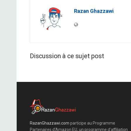
Razan Ghazzawi
Discussion à ce sujet post
RazanGhazzawi.com
participe au Programme
Partenaires d’Amazon EU, un programme d’affiliation