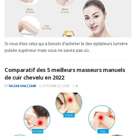
Si vous êtes celui qui a besoin d’acheter le des épilateurs lumière
pulsée supérieur mais vous ne savez pas où...
Comparatif des 5 meilleurs masseurs manuels
de cuir chevelu en 2022
BY
RAZAN GHAZZAWI
OCTOBRE 23, 2018
0