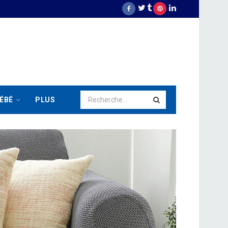
ÉBÉ
PLUS