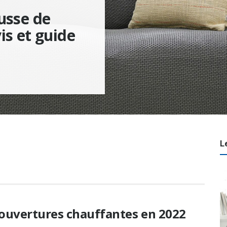
usse de
is et guide
L
couvertures chauffantes en 2022