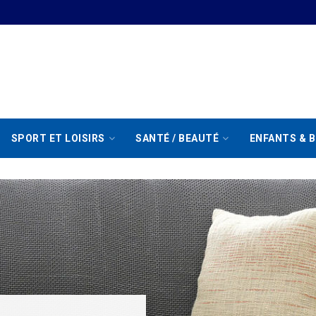
SPORT ET LOISIRS
SANTÉ / BEAUTÉ
ENFANTS & B