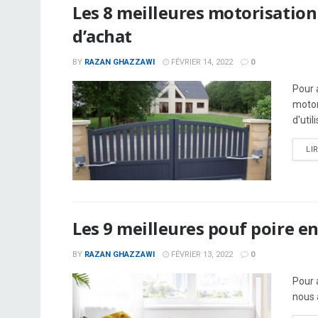
Les 8 meilleures motorisation 
d’achat
BY
RAZAN GHAZZAWI
FÉVRIER 14, 2022
0
Pour 
motor
d'util
LI
Les 9 meilleures pouf poire en
BY
RAZAN GHAZZAWI
FÉVRIER 13, 2022
0
Pour 
nous 