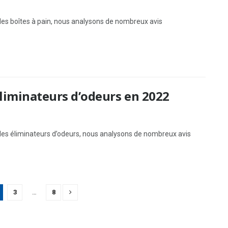
e des boîtes à pain, nous analysons de nombreux avis
liminateurs d’odeurs en 2022
e des éliminateurs d’odeurs, nous analysons de nombreux avis
3
…
8