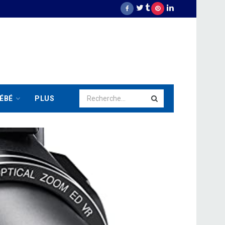
ÉBÉ
PLUS