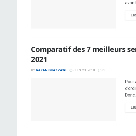
avant.
LI
Comparatif des 7 meilleurs se
2021
BY
RAZAN GHAZZAWI
JUIN 23, 2018
0
Pour 
d’ord
Donc,.
LI