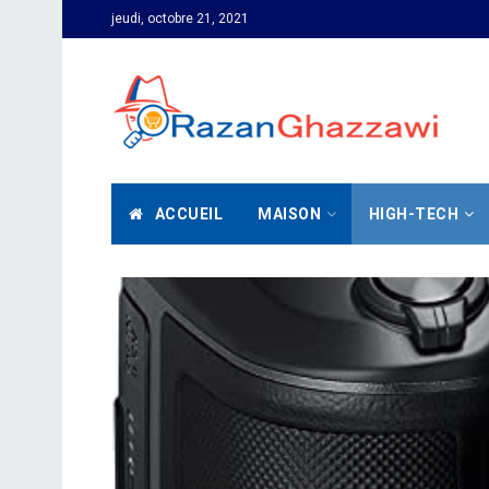
jeudi, octobre 21, 2021
ACCUEIL
MAISON
HIGH-TECH