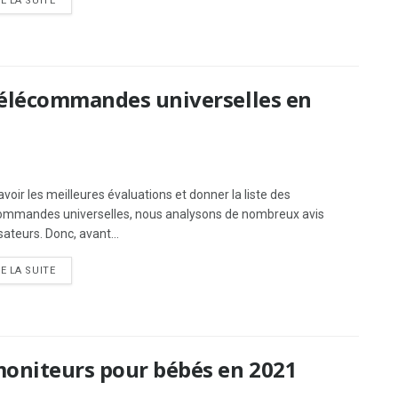
RE LA SUITE
télécommandes universelles en
avoir les meilleures évaluations et donner la liste des
ommandes universelles, nous analysons de nombreux avis
isateurs. Donc, avant...
RE LA SUITE
moniteurs pour bébés en 2021