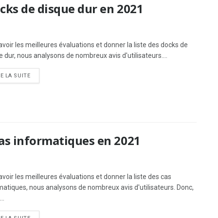
cks de disque dur en 2021
avoir les meilleures évaluations et donner la liste des docks de
e dur, nous analysons de nombreux avis d'utilisateurs....
RE LA SUITE
cas informatiques en 2021
avoir les meilleures évaluations et donner la liste des cas
matiques, nous analysons de nombreux avis d'utilisateurs. Donc,
..