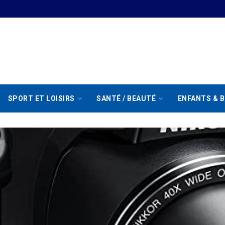
SPORT ET LOISIRS
SANTÉ / BEAUTÉ
ENFANTS & B