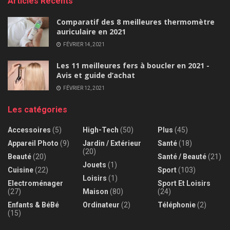
Articles Récents
Comparatif des 8 meilleures thermomètre
auriculaire en 2021
FÉVRIER 14, 2021
Les 11 meilleures fers à boucler en 2021 -
Avis et guide d’achat
FÉVRIER 12, 2021
Les catégories
Accessoires
(5)
High-Tech
(50)
Plus
(45)
Appareil Photo
(9)
Jardin / Extérieur
Santé
(18)
(20)
Beauté
(20)
Santé / Beauté
(21)
Jouets
(1)
Cuisine
(22)
Sport
(103)
Loisirs
(1)
Electroménager
Sport Et Loisirs
(27)
Maison
(80)
(24)
Enfants & BéBé
Ordinateur
(2)
Téléphonie
(2)
(15)