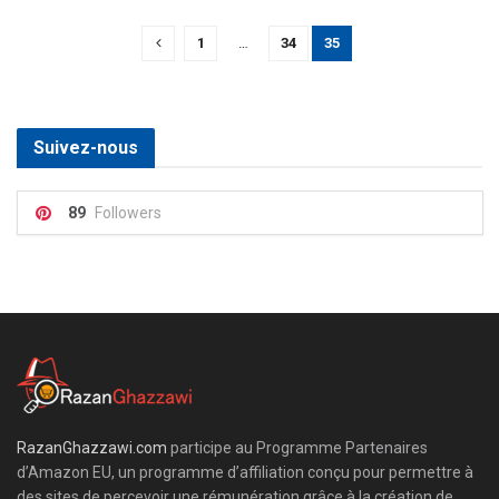
1
…
34
35
Suivez-nous
89
Followers
RazanGhazzawi.com
participe au Programme Partenaires
d’Amazon EU, un programme d’affiliation conçu pour permettre à
des sites de percevoir une rémunération grâce à la création de