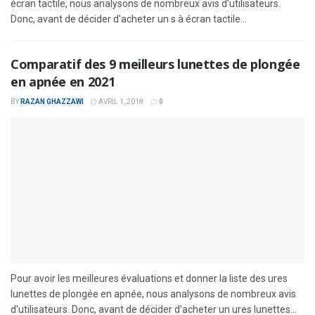
écran tactile, nous analysons de nombreux avis d'utilisateurs.
Donc, avant de décider d'acheter un s à écran tactile...
Comparatif des 9 meilleurs lunettes de plongée
en apnée en 2021
BY
RAZAN GHAZZAWI
AVRIL 1, 2018
0
Pour avoir les meilleures évaluations et donner la liste des ures
lunettes de plongée en apnée, nous analysons de nombreux avis
d'utilisateurs. Donc, avant de décider d'acheter un ures lunettes...