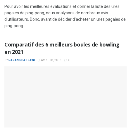
Pour avoir les meilleures évaluations et donner la liste des ures
pagaies de ping-pong, nous analysons de nombreux avis
d'utilisateurs. Donc, avant de décider d'acheter un ures pagaies de
ping-pong...
Comparatif des 6 meilleurs boules de bowling
en 2021
BY
RAZAN GHAZZAWI
AVRIL 18, 2018
0