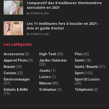
Comparatif des 8 meilleures thermomètre
auriculaire en 2021
FÉVRIER 14, 2021
Les 11 meilleures fers à boucler en 2021 -
Avis et guide d’achat
FÉVRIER 12, 2021
Les catégories
Accessoires
(5)
High-Tech
(50)
Plus
(45)
Appareil Photo
(9)
Jardin / Extérieur
Santé
(18)
(20)
Beauté
(20)
Santé / Beauté
(21)
Jouets
(1)
Cuisine
(22)
Sport
(103)
Loisirs
(1)
Electroménager
Sport Et Loisirs
(27)
Maison
(80)
(24)
Enfants & BéBé
Ordinateur
(2)
Téléphonie
(2)
(15)