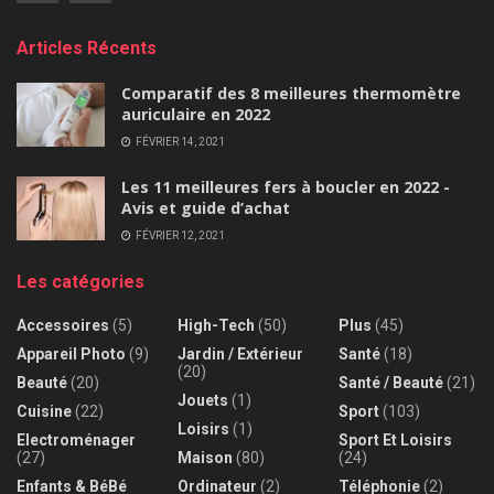
Articles Récents
Comparatif des 8 meilleures thermomètre
auriculaire en 2022
FÉVRIER 14, 2021
Les 11 meilleures fers à boucler en 2022 -
Avis et guide d’achat
FÉVRIER 12, 2021
Les catégories
Accessoires
(5)
High-Tech
(50)
Plus
(45)
Appareil Photo
(9)
Jardin / Extérieur
Santé
(18)
(20)
Beauté
(20)
Santé / Beauté
(21)
Jouets
(1)
Cuisine
(22)
Sport
(103)
Loisirs
(1)
Electroménager
Sport Et Loisirs
(27)
Maison
(80)
(24)
Enfants & BéBé
Ordinateur
(2)
Téléphonie
(2)