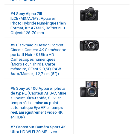
#4 Sony Alpha 7III
ILCE7M3/A7M3, Appareil
Photo Hybride Numérique Plein
Format, Kit A7M3K, Boîtier nu +
Objectif 28-70 mm
#5 Blackmagic Design Pocket
Cinema Camera 4K Caméscope
portatif Noir 4K Ultra HD -
Caméscopes numériques
(Micro Four Thirds, Carte
mémoire, CFast 2.0,SD, RAW,
Auto/Manuel, 12,7 cm (5″))
#6 Sony α6400 Appareil photo
de type E (Capteur APS-C, Mise
au point ultra-rapide, Suivi en
temps réel et mise au point
automatique Eye AF en temps
réel, Enregistrement vidéo 4K
en HDR)
#7 Crosstour Caméra Sport 4K
Ultra HD Wi-FI 20 MP avec