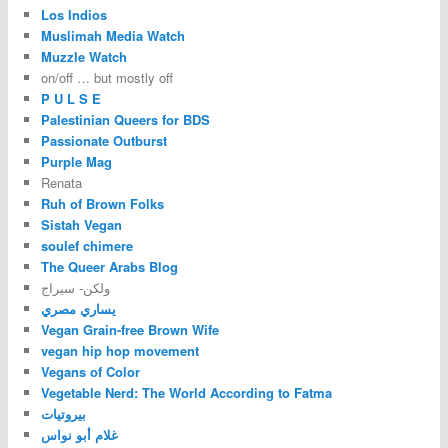
Los Indios
Muslimah Media Watch
Muzzle Watch
on/off … but mostly off
P U L S E
Palestinian Queers for BDS
Passionate Outburst
Purple Mag
Renata
Ruh of Brown Folks
Sistah Vegan
soulef chimere
The Queer Arabs Blog
ولكن- سيراج
يساري مصري
Vegan Grain-free Brown Wife
vegan hip hop movement
Vegans of Color
Vegetable Nerd: The World According to Fatma
بيروتيات
غلام أبو نواس