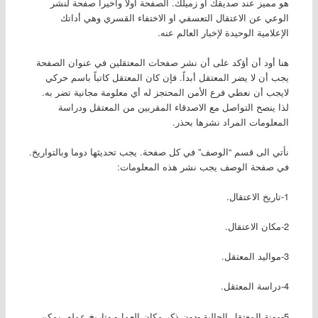
هو مميز عند صديقك او زميلك. الصفحة اولا واخيرا صفحة لنشر
الوعي عن الاعتقال التعسفي او الاختفاء القسري وهي أداتك
الإعلامية الوحيدة لإخبار العالم عنه.
هنا أود أن أؤكد على أن نشر صفحات المعتقلين في عنوان الصفحة
يجب أن لا يضر المعتقل أبداً. فإن كان المعتقل كاتباً باسم حركي
لايجب أن نعطي فرع الأمن المحتجز له أي معلومة مجانية تضر به.
لذا ينصح التواصل مع الاصدقاء المقربين من المعتقل ودراسة
المعلومات المراد نشرها بحذر.
نأتي الى قسم “الوصف” في كل صفحة. يجب تحديثها دوما وبالتواريخ.
في صفحة الوصف يجب نشر هذه المعلومات:
1-تاريخ الاعتقال.
2-مكان الاعتقال.
3-مواليد المعتقل.
4-دراسة المعتقل.
5-مهنة المعتقل الحالية -دون ذكر مكان العمل- وتاريخ عمله. يمكن