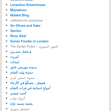
Levantine Dreamhouse
Maysaloon
Nidalat Blog
nuffsilence's posterous
On Olives and Sake
Qunfuz
Rime Allaf
Syrian Foodie in London
The Syrian Pulse – النبض السوري
فــاضل حســين
كبريت
لمحات
مدونة موريس عايق
مدونة وليد الشام
مدونة حسين غرير
هنيبعل.. يتسكّع في الأرجاء
أمواج اسبانية في فرات الشام
أحمد صبحي
أعواد ثقاب
بحصة بتسند جرّة
حشيش سوري