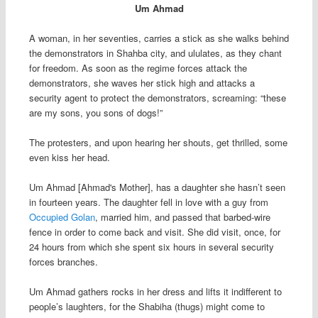
Um Ahmad
A woman, in her seventies, carries a stick as she walks behind
the demonstrators in Shahba city, and ululates, as they chant
for freedom. As soon as the regime forces attack the
demonstrators, she waves her stick high and attacks a
security agent to protect the demonstrators, screaming: “these
are my sons, you sons of dogs!”
The protesters, and upon hearing her shouts, get thrilled, some
even kiss her head.
Um Ahmad [Ahmad's Mother], has a daughter she hasn’t seen
in fourteen years. The daughter fell in love with a guy from
Occupied Golan
, married him, and passed that barbed-wire
fence in order to come back and visit. She did visit, once, for
24 hours from which she spent six hours in several security
forces branches.
Um Ahmad gathers rocks in her dress and lifts it indifferent to
people’s laughters, for the Shabiha (thugs) might come to