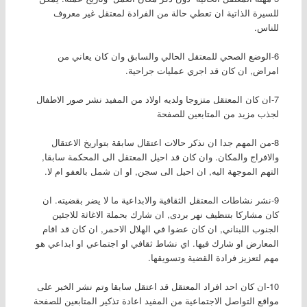
للسيرة الذاتية ان تعطي حالة من الفرادة لمعتقل غير معروف
للناس.
6-الوضع الصحي للمعتقل الحالي والسابق وان كان يعاني من
امراض, ان كان قد اجري عمليات جراحية.
7-ان كان المعتقل متزوجا ولديه اولاد من المفيد نشر صور الاطفال
لجذب مزيد من المتابعين للصفحة
8-من المهم جدا ان نذكر حالات اعتقال سابقة بتواريخ الاعتقال
والافراج والمكان. وان كان قد احيل المعتقل الى المحكمة سابقا,
التهم الموجهة اليه, ان احيل الى سجن, او ان شمل بالعفو ام لا.
9-نشر نشاطات المعتقل الثقافية والابداعية ما لا يضر بقضيته. ان
كان مشاركا بتنظيف نهر بردى, ان شارك بحملة الاغاثة للاجئين
الجنوب اللبناني, ان كان عضوا في الهلال الاحمر, ان كان قد اقام
المعارض او شارك فيها. اي نشاط ثقافي او اجتماعي او ابداعي هو
مهم لتعزيز فرادة القضية وتسويقها.
10-ان كان احد افراد المعتقل قد اعتقل سابقا وتم نشر الخبر على
مواقع التواصل الاجتماعية من المفيد اعادة تذكير المتابعين للصفحة