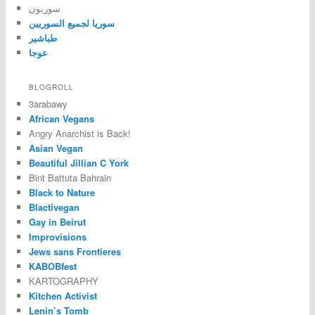
سوريون
سوريا لجميع السوريين
طباشير
عوجا
BLOGROLL
3arabawy
African Vegans
Angry Anarchist is Back!
Asian Vegan
Beautiful Jillian C York
Bint Battuta Bahrain
Black to Nature
Blactivegan
Gay in Beirut
Improvisions
Jews sans Frontieres
KABOBfest
KARTOGRAPHY
Kitchen Activist
Lenin’s Tomb