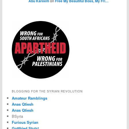
Abu Kareem
on
Free My Beautiful Boss, My Fri…
BLOGGING FOR THE SYRIAN REVOLUTION
Amateur Ramblings
Anas Qtiesh
Anas Qtiesh
BSyria
Furious Syrian
Gottfried Stutz!