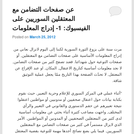
عن صفحات التضامن مع
المعتقلين السوريين على
الفيسبوك: 1- إدراج المعلومات
Posted on
March 25, 2012
مرت سنة على بزوغ الثورة السورية لكننا إلى اليوم لانزال نعاني من
إدراج المعلومات الأساسية على صفحات التضامن مع المعتقلين, أو
صفحات التوعية حول شهدائنا. فعند تصفح كثير من صفحات التضامن,
لا نجد معلومات أساسية كتاريخ الاعتقال, المكان, او عند الإفراج عن
المعتقل, لا تحدّث الصفحة بهذا التاريخ ممّا يجعل عملية التوثيق
شاقة.
“أثناء عملي في المركز السوري للإعلام وحرية التعبير, حيث نقوم
بكتابة بيانات حول اعتقال صحفيين أو مدونيين أو مواطنين اعتقلوا
نتيجة تعبيرهم عن حقم الدستوري والقانوني في التعبير والرأي
المختلف, واجهت مصاعب كثيرة أثناء بحثي عن معلومات أساسية
لدى كثير من المعتقلين الصحفيين أو المدونين أو المواطنين. الأمر
الذي لايزال مستمراً في كثير من صفحات التضامن مع المعتقلين
السوريين. فيما يلي بضع نصائح أجدها مهمة للتوعية بقضية المعتقل