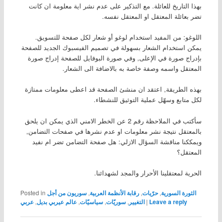
بهذا التاريخ للعائلة. مع التذكير على عدم نشر اية معلومة ان كانت
تضر بعائلة المعتقل او المعتقل نفسه.
اللوغو: من المفيد استخدام لوغو أو شعار لكل صفحة للتسويق.
يمكن استخدام الشعار بسهولة في تصميم الفيسبوك الجديد للصفحة
بإدراج صورة في الإعلى, وفي صورة البوفايل للصفحة إدراج صورة
المعتقل واسمه وصفة خاصة به بالاضافة الى الشعار.
بهذه الطريقة, اعتقد ان منشئ الصفحة قد اعطى معلومات ممتازة
لكل متابع وسهّل عملية التوثيق للنشطاء.
سأكتب في الملاحظة رقم 2 عن الخطر الامني الذي يمكن ان يلحق
بالمعتقل نتيجة نشر معلومات او عدم نشرها في صفحات التضامن,
ويمككنا مناقشة السؤال الازلي: هل صفحة التضامن تضر ام نفيد
المعتقل؟
الحرية لمعتقلينا الأحرار والمجد لشهدائنا.
Posted in
سوريون من أجل
,
رقابة الأنظمة العربية
,
حرّيات
,
الثورة السورية
عربي
,
عالم عيربي بديل
,
سياسيّات
,
سوريّات
,
التغيير
|
Leave a reply