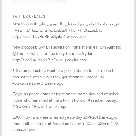
TWITTER UPDATES
New blogpost: عن صفحات التضامن مع المعتقلين السوريين على
الفيسبوك: 1- إدراج المعلومات: مرت سنة على بزوغ ا...
http://t.co/ThuyRoRK #Syria 2 weeks ago
New blogpost: Syrian Revolution Translations #1: Um Ahmad:
@The following is a true story from the Syrian...
http://t.co/H4HaoK1P #Syria 3 weeks ago
3 Syrian protesters went to a police station to file a report
against the attack, but they got detained instead. 3/3
#ourcauseisone 3 weeks ago
Egyptian police came at night on the same day and attacked
those who remained at the sit-in in front of Assad embassy.
2/3 #Syria #Egypt 3 weeks ago
LCC: 7 Syrians were arrested yesterday 20-3-2012 in #Egypt
from a sit-in in front of Assad embassy in Cairo. #Syria #1/2
3 weeks ago