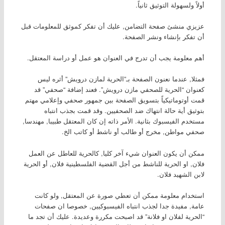
أولاً ولسهولة التوثيق ثانياً.
عزيزي منشئ صفحة التضامن, عليك أن تفكر كموثق للمعلومات قبل
أن تفكر بإنشاء ونشر الصفحة.
أهم معلومة يجب أن تدرج في العنوان هو عمل أو دراسة المعتقل.
فمثلا, عندما نعنون الصفحة بـ”الحرية لمازن درويش” أثره ليس
كعنوان “الحرية للصحفي مازن درويش”. فعند إضافة “صحفي” قد
قمت أوتوماتيكياً بتسويق الصفحة بين جمهور صحفي وإعلامي مهتم
بتوثيق أية حالة انتهاك ضد الصحفيين. وقد قمت بجذب انتباه
مستخدم الفيسبوك بثانية. الأمر ذاته إن كان المعتقل طبيبا, مهندسا,
صحفي مواطن, مخرج أو طالب أو ناشط أو كاتب الخ.
ممكن أن يكون العنوان شيء آخر كليا, كالحرية للعاطل عن العمل
فلان, او الحرية للناشط من أجل القضية الفلسطينية فلان, أو الحرية
لابن الشهيد فلان.
استخدام معلومة ممكن أن تعطي صورة عن المعتقل, ولو كانت
عامة, مفيدة جدا لجذب انتباه الفيسبوكيين, خصوصا ان صفحات
“الحرية لفلان او فلانة” قد اصبحت مكررة وعديدة. عليك أن تجد ما