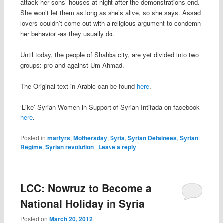
attack her sons’ houses at night after the demonstrations end.
She won’t let them as long as she’s alive, so she says. Assad
lovers couldn’t come out with a religious argument to condemn
her behavior -as they usually do.
Until today, the people of Shahba city, are yet divided into two
groups: pro and against Um Ahmad.
The Original text in Arabic can be found
here
.
‘Like’ Syrian Women in Support of Syrian Intifada on facebook
here
.
Posted in
martyrs
,
Mothersday
,
Syria
,
Syrian Detainees
,
Syrian
Regime
,
Syrian revolution
|
Leave a reply
LCC: Nowruz to Become a
National Holiday in Syria
Posted on
March 20, 2012