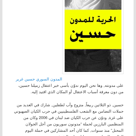
المدون السوري حسين غرير
على مدونته, وها نحن اليوم ندوّن بأسى خبر اعتقال زميلنا حسين،
من دون معرفة أسباب الاعتقال أو المكان الذي اقتيد إليه.
حسين, ذو الثلاثين ربيعاً, متزوج وأب لطفلين, شارك في العديد من
حملات التضامن مع الشعب الفلسطينيين في حرب الكيان الصهيوني
على غزة, ودوّن عن حرب الكيان ضد لبنان في 2006 وكان من
المنظمين البارزين لحملة “مدونون سوريون من أجل الجولان
المحتل” منذ سنوات, كما كان أحد المشاركين في حملة اليوم