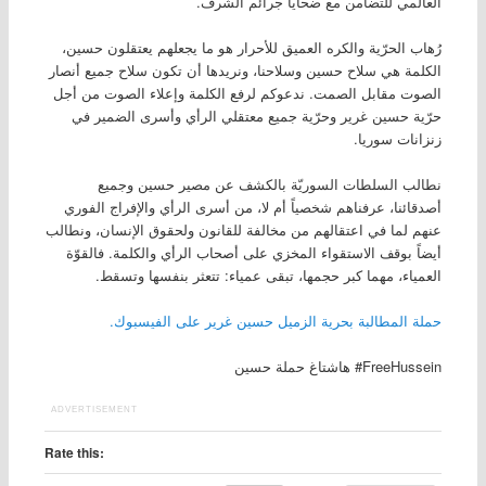
العالمي للتضامن مع ضحايا جرائم الشرف.
رُهاب الحرّية والكره العميق للأحرار هو ما يجعلهم يعتقلون حسين،
الكلمة هي سلاح حسين وسلاحنا، ونريدها أن تكون سلاح جميع أنصار
الصوت مقابل الصمت. ندعوكم لرفع الكلمة وإعلاء الصوت من أجل
حرّية حسين غرير وحرّية جميع معتقلي الرأي وأسرى الضمير في
زنزانات سوريا.
نطالب السلطات السوريّة بالكشف عن مصير حسين وجميع
أصدقائنا، عرفناهم شخصياً أم ﻻ، من أسرى الرأي والإفراج الفوري
عنهم لما في اعتقالهم من مخالفة للقانون ولحقوق الإنسان، ونطالب
أيضاً بوقف اﻻستقواء المخزي على أصحاب الرأي والكلمة. فالقوّة
العمياء، مهما كبر حجمها، تبقى عمياء: تتعثر بنفسها وتسقط.
حملة المطالبة بحرية الزميل حسين غرير على الفيسبوك.
هاشتاغ حملة حسين #FreeHussein
ADVERTISEMENT
Rate this: