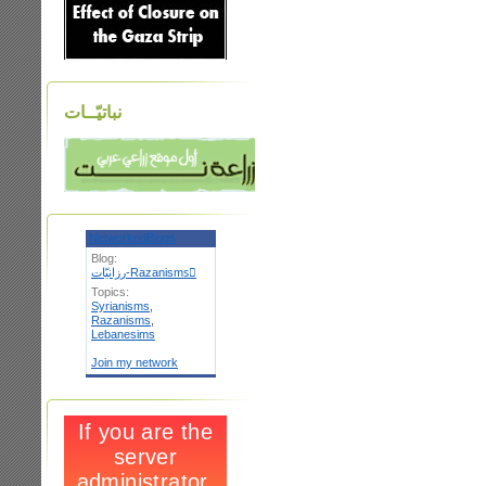
نباتيّــات
NetworkedBlogs
Blog:
رزانيّات-Razanismsٌ
Topics:
Syrianisms
,
Razanisms
,
Lebanesims
Join my network