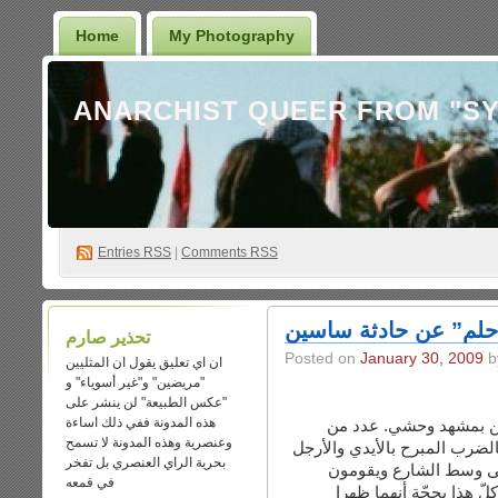
Home
My Photography
Entries
RSS
|
Comments RSS
بيان “حلم” عن حادثة
تحذير صارم
Posted on
January 30, 2009
b
ان اي تعليق يقول ان المثليين
"مريضين" و"غير أسوياء" و
"عكس الطبيعة" لن ينشر على
هذه المدونة ففي ذلك اساءة
مساء الخميس، تفاجأ ا
وعنصرية وهذه المدونة لا تسمح
الأشخاص ينقضّون على رجُلين 
بحرية الراي العنصري بل تفخر
والعصي إلى درجة نزف ال
في قمعه
بشتمهم و”فضحهم” ليتفّر