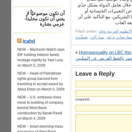
الرجال الذين يمارسون الجنس
مع التزاماتها تجاه حقوق 
أن تكون موضوعيّاً لا
الهوية الجنسية أو الممارسات
يعني أن تكون محايداً-
حماية الآ
عزمي بشارة
Filed under:
عنصرية الأنظمة الع
يعبشّوم
,
يساريّات
,
معارضات بديل
icahd
NEW -- Machsom Watch says
«
Homosexuality on LBC this
IDF holding Hebron family
رأيي باختصار بحلقة أحمر بالخ
hostage nightly by Yael Levy
on March 5, 2009
Leave a Reply
NEW -- Head of Palestinian
rights group banned from
travelling to accept award by
Akiva Eldar on March 5, 2009
NEW -- U.K. embassy nixes
(required)
move to building of company
behind West Bank
construction by Barak Ravid
on March 4, 2009
NEW -- Israel planning mass
expansion of West Bank