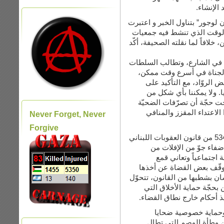
وكأنهما 
في اليوم التالي للحادثة، قامت
إنّ المثليّة الجنسية تعرضّت 
حقوق الإنسان دفاعاّ عن الحرية 
تستنكر “حلم” بشدّة العنف ال
المعنية بالتحقيق في الم
خاصّة إذا كانوا يحملون صف
ضرورة احترام خصوصية وح
الأشكال القبول بإعطاء جريم
تخدش الحياء العام. ونسأل
Never Forget, Never
Forgive
إزاء هذه الجريمة نسأل عن مدى تأثير المادة 534 من قانون العقوبات اللبناني
- التي تُستخدم لتجرّيم 
العقاب عندما تكون ال
المتزمّتين والمكبوتين؟ ويب
بعين الاعتبار والتي وصّت جمع
إلى ذريعة للابتزاز والتحرّ
تمنعنا من الحب وتسمح لبعض
ندعو بشكل واضح وصري
الاعتداء، بالإضافة إلى