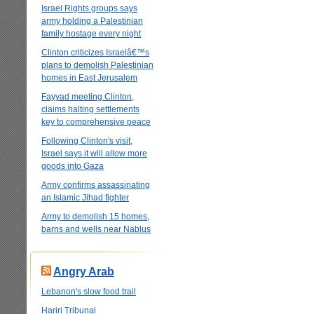
Israel Rights groups says
army holding a Palestinian
family hostage every night
Clinton criticizes Israelâ€™s
plans to demolish Palestinian
homes in East Jerusalem
Fayyad meeting Clinton,
claims halting settlements
key to comprehensive peace
Following Clinton's visit,
Israel says it will allow more
goods into Gaza
Army confirms assassinating
an Islamic Jihad fighter
Army to demolish 15 homes,
barns and wells near Nablus
Angry Arab
Lebanon's slow food trail
Hariri Tribunal