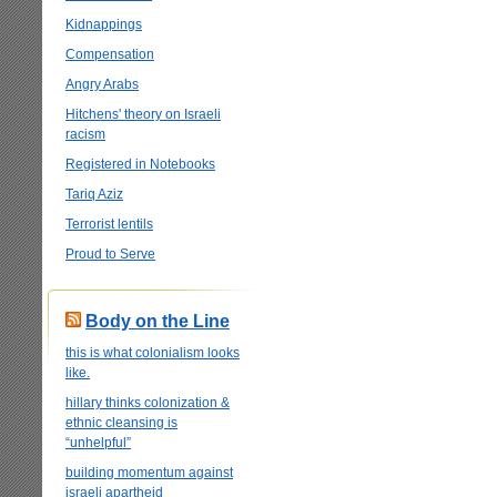
Kidnappings
Compensation
Angry Arabs
Hitchens' theory on Israeli
racism
Registered in Notebooks
Tariq Aziz
Terrorist lentils
Proud to Serve
Body on the Line
this is what colonialism looks
like.
hillary thinks colonization &
ethnic cleansing is
“unhelpful”
building momentum against
israeli apartheid