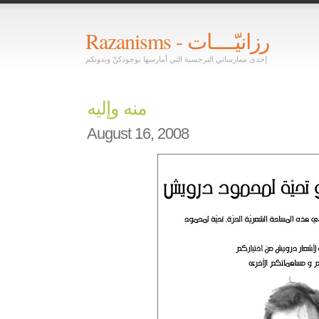
Razanisms - رزانيّــــات
إحدى ممارساتي النرجسية التي أمارسها بوجودكنّ وبدونكم
منه وإليه
August 16, 2008