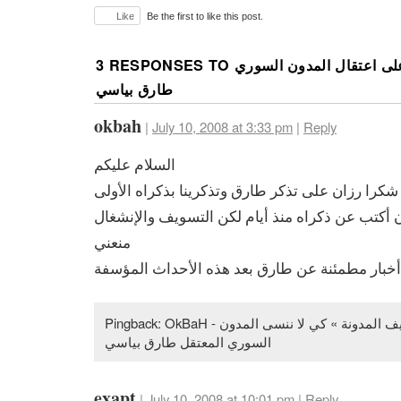
Like
Be the first to like this post.
3 RESPONSES TO
لى اعتقال المدون السوري
طارق بياسي
okbah
|
July 10, 2008 at 3:33 pm
|
Reply
السلام عليكم
شكرا رزان على تذكر طارق وتذكرينا بذكراه الأولى
 أكتب عن ذكراه منذ أيام لكن التسويف والإنشغال
منعني
خبار مطمئنة عن طارق بعد هذه الأحداث المؤسفة
Pingback: OkBaH - متابعات عقبة » أرشيف المدونة » كي لا ننسى المدون
السوري المعتقل طارق بياسي
exapt
|
July 10, 2008 at 10:01 pm
|
Reply