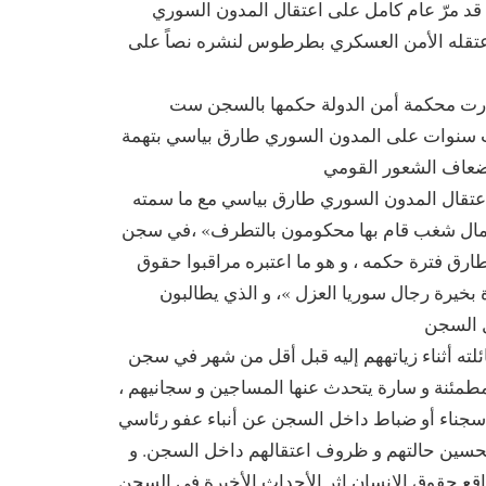
7-2008 ، يكون قد مرّ عام كامل على اعتقال المدون السوري
عتقله الأمن العسكري بطرطوس لنشره نصاً على
1-5 2008 ، اصدرت محكمة أمن الدولة حكمها بالسجن ست
سنوات على المدون السوري طارق بياسي بتهمة
عتقال المدون السوري طارق بياسي مع ما سمته
مال شغب قام بها محكومون بالتطرف» ،في سجن
ارق فترة حكمه ، و هو ما اعتبره مراقبوا حقوق
بخيرة رجال سوريا العزل »، و الذي يطالبون
ئلته أثناء زياتههم إليه قبل أقل من شهر في سجن
ار مطمئنة و سارة يتحدث عنها المساجين و سجانيهم
سجناء أو ضباط داخل السجن عن أنباء عفو رئاسي
 تحسين حالتهم و ظروف اعتقالهم داخل السجن. و