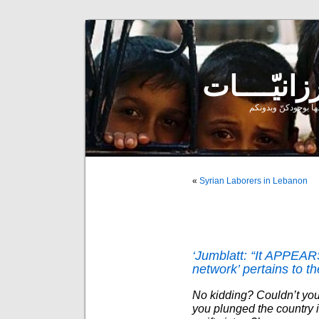
ا بوجودكنّ وبدونكم
»
Syrian Laborers in Lebanon
‘Jumblatt: “It APPEARS
network’ pertains to t
No kidding? Couldn’t you
you plunged the country i